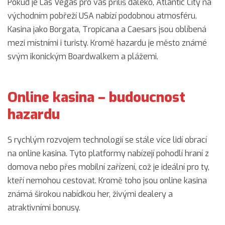
Pokud je Las Vegas pro vás příliš daleko, Atlantic City na
východním pobřeží USA nabízí podobnou atmosféru.
Kasina jako Borgata, Tropicana a Caesars jsou oblíbená
mezi místními i turisty. Kromě hazardu je město známé
svým ikonickým Boardwalkem a plážemi.
Online kasina – budoucnost
hazardu
S rychlým rozvojem technologií se stále více lidí obrací
na online kasina. Tyto platformy nabízejí pohodlí hraní z
domova nebo přes mobilní zařízení, což je ideální pro ty,
kteří nemohou cestovat. Kromě toho jsou online kasina
známá širokou nabídkou her, živými dealery a
atraktivními bonusy.