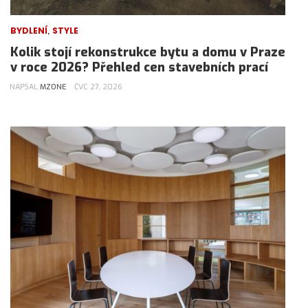
,
BYDLENÍ
STYLE
Kolik stojí rekonstrukce bytu a domu v Praze
v roce 2026? Přehled cen stavebních prací
NAPSAL
MZONE
ČVC 27, 2026