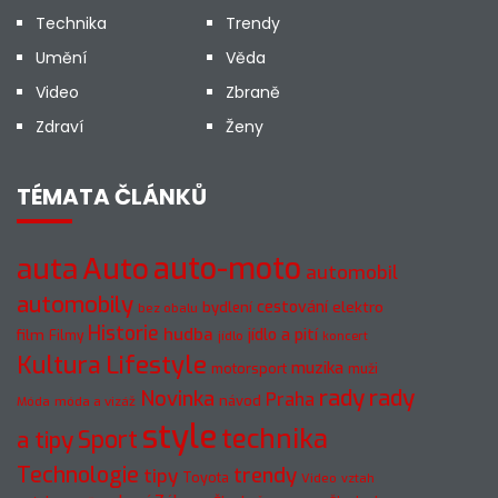
Technika
Trendy
Umění
Věda
Video
Zbraně
Zdraví
Ženy
TÉMATA ČLÁNKŮ
auto-moto
auta
Auto
automobil
automobily
cestování
elektro
bydlení
bez obalu
Historie
hudba
jídlo a pití
film
Filmy
jídlo
koncert
Kultura
Lifestyle
muzika
motorsport
muži
rady
rady
Novinka
Praha
návod
móda a vizáž
Móda
style
technika
a tipy
Sport
Technologie
trendy
tipy
Toyota
Video
vztah