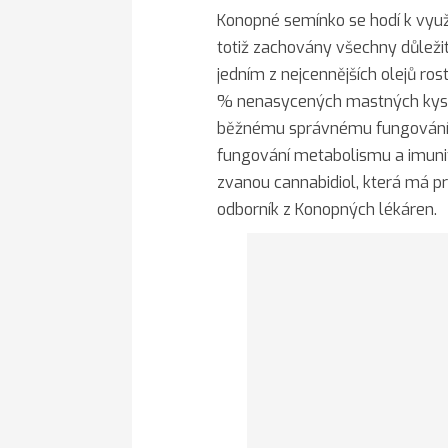
Konopné semínko se hodí k využ
totiž zachovány všechny důležit
jedním z nejcennějších olejů ro
% nenasycených mastných kysel
běžnému správnému fungování. 
fungování metabolismu a imunit
zvanou cannabidiol, která má pro
odborník z Konopných lékáren.