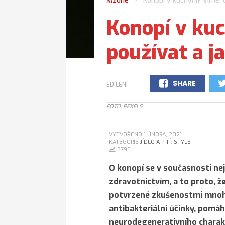
Mzone
Konopí v kuchyni? Víme, 
>
Konopí v kuc
používat a j
SHARE
SDÍLENÍ
0
FOTO: PEXELS
VYTVOŘENO 1 ÚNORA, 2021
KATEGORIE
JÍDLO A PITÍ
,
STYLE
3795
O konopí se v současnosti nej
zdravotnictvím, a to proto, ž
potvrzené zkušenostmi mnoha
antibakteriální účinky, pomáh
neurodegenerativního charakt