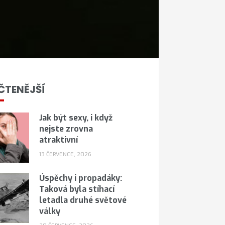
ČTENĚJŠÍ
Jak být sexy, i když
nejste zrovna
atraktivní
13 ČERVENCE, 2026
Úspěchy i propadáky:
Taková byla stíhací
letadla druhé světové
války