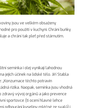
ílkoviny jsou ve velkém obsaženy
odné pro použití v kuchyni. Chrání buňky
je a chrání tak pleť před stárnutím.
tní semínka i olej vynikají lahodnou
a jejich účinek na lidské tělo
.
Jiří Stabla
e: „Konzumace těchto potravin
ádná rizika. Naopak, semínka jsou vhodná
(pro zdravý vývoj orgánů a jako prevence
ivní sportovce (ti ocení hlavně lehce
ení odbourání kyseliny mléčné ze svalů) i