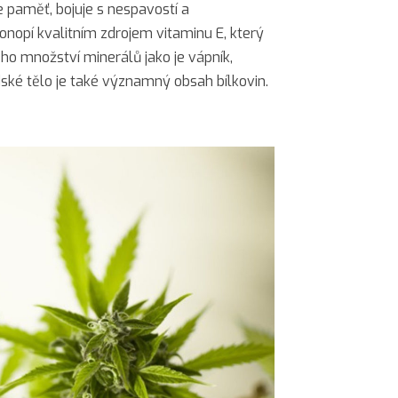
e paměť, bojuje s nespavostí a
konopí kvalitním zdrojem vitaminu E, který
ého množství minerálů jako je vápník,
lidské tělo je také významný obsah bílkovin.