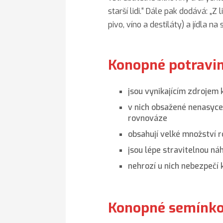
starší lidi.“ Dále pak dodává:
„Z 
pivo, víno a destiláty) a jídla n
Konopné potravi
jsou vynikajícím zdrojem k
v nich obsažené nenasyce
rovnováze
obsahují velké množství 
jsou lépe stravitelnou n
nehrozí u nich nebezpeč
Konopné semínk