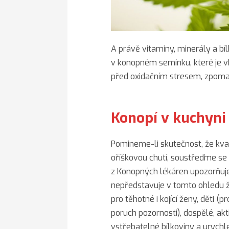
A právě vitaminy, minerály a b
v konopném semínku, které je vh
před oxidačním stresem, zpomalu
Konopí v kuchyni
Pomineme-li skutečnost, že kvali
oříškovou chutí, soustřeďme se n
z Konopných lékáren upozorňuj
nepředstavuje v tomto ohledu ž
pro těhotné i kojící ženy, děti 
poruch pozornosti), dospělé, akt
vstřebatelné bílkoviny a urychl