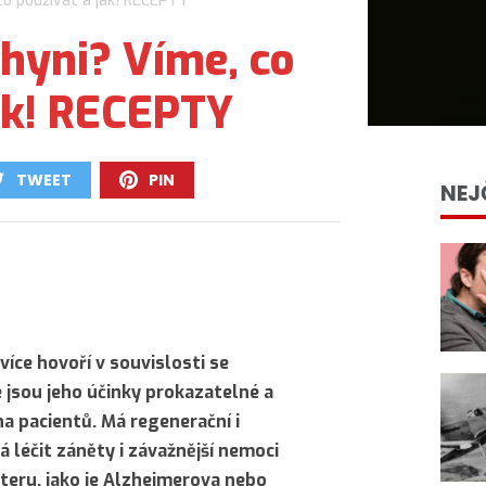
co používat a jak! RECEPTY
hyni? Víme, co
ak! RECEPTY
TWEET
PIN
NEJ
0
0
více hovoří v souvislosti se
e jsou jeho účinky prokazatelné a
 pacientů. Má regenerační i
á léčit záněty i závažnější nemoci
eru, jako je Alzheimerova nebo