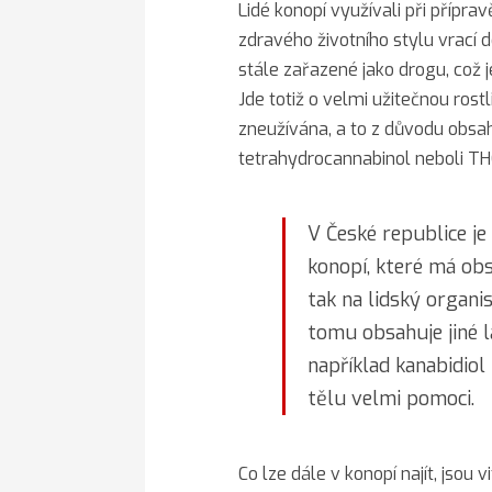
Lidé konopí využívali při přípra
zdravého životního stylu vrací d
stále zařazené jako drogu, což 
Jde totiž o velmi užitečnou rost
zneužívána, a to z důvodu obsa
tetrahydrocannabinol neboli TH
V České republice j
konopí, které má ob
tak na lidský organ
tomu obsahuje jiné l
například kanabidiol
tělu velmi pomoci.
Co lze dále v konopí najít, jsou 