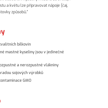
listu a květu lze připravovat nápoje (čaj,
a stovky způsobů.“
ny
valitních bílkovin
né mastné kyseliny jsou v jedinečné
rozpustné a nerozpustné vlákniny
áhradou sojových výrobků
í kontaminace GMO
o