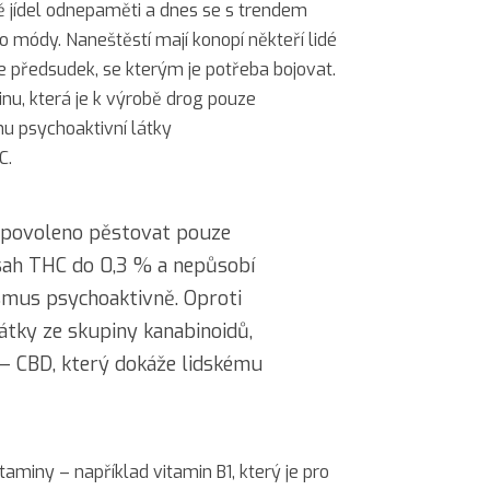
vě jídel odnepaměti a dnes se s trendem
o módy. Naneštěstí mají konopí někteří lidé
je předsudek, se kterým je potřeba bojovat.
linu, která je k výrobě drog pouze
hu psychoaktivní látky
C.
e povoleno pěstovat pouze
sah THC do 0,3 % a nepůsobí
ismus psychoaktivně. Oproti
átky ze skupiny kanabinoidů,
 – CBD, který dokáže lidskému
vitaminy – například vitamin B1, který je pro