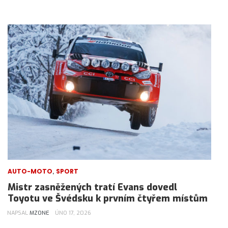
,
AUTO-MOTO
SPORT
Mistr zasněžených tratí Evans dovedl
Toyotu ve Švédsku k prvním čtyřem místům
NAPSAL
MZONE
ÚNO 17, 2026