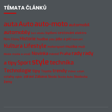
TÉMATA ČLÁNKŮ
Auto
auto-moto
auta
automobil
automobily
cestování
elektro
bydlení
bez obalu
Historie
hudba
jídlo a pití
film
Filmy
jídlo
koncert
Kultura
Lifestyle
muzika
motorsport
muži
rady
rady
Novinka
Praha
návod
móda a vizáž
Móda
style
technika
a tipy
Sport
Technologie
trendy
tipy
Toyota
Video
vztah
zdraví
Zábava
vztahy
Škoda
Škodovka
výběr
Škoda Auto
ženy