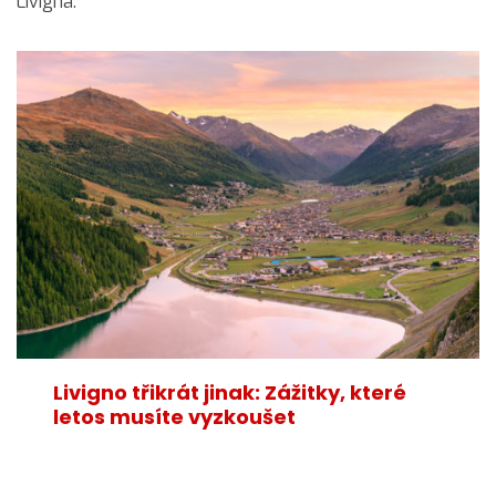
Livigna.
Livigno třikrát jinak: Zážitky, které
letos musíte vyzkoušet