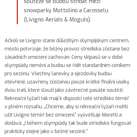
soutěže se budou střídat mezi
snowparky Mottolino a Carosselu
(Livigno Aerials & Moguls).
Ačkoli se Livigno stane důležitým olympijským centrem,
město potvrzuje, že běžný provoz střediska zůstane bez
zásadních omezení zachován. Ceny skipasů se v době
olympiády nemění a budou se řídit standardním ceníkem
pro sezónu. Všechny lanovky a sjezdovky budou
otevřené, uzavřeny zůstanou pouze krátké finální úseky
dvou tratí, které slouží jako závěrečné pasáže soutěží.
Rekreační lyžaři tak mají k dispozici celé středisko téměř
v plném rozsahu. „Chceme, aby si rekreační lyžaři mohli
užít Livigno téměř bez omezení,“ vysvětluje Moretti a
dodává: „I během olympiády tak bude středisko fungovat
prakticky stejně jako v běžné sezóně.“