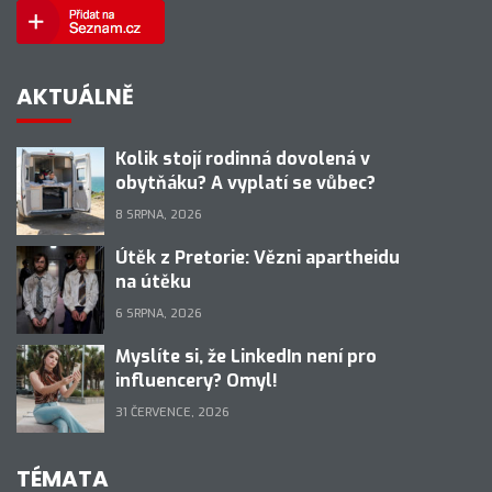
AKTUÁLNĚ
Kolik stojí rodinná dovolená v
obytňáku? A vyplatí se vůbec?
8 SRPNA, 2026
Útěk z Pretorie: Vězni apartheidu
na útěku
6 SRPNA, 2026
Myslíte si, že LinkedIn není pro
influencery? Omyl!
31 ČERVENCE, 2026
TÉMATA