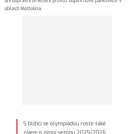
ani dopravní omezení, provoz doplní nové parkoviště v
oblasti Mottolina.
S blížící se olympiádou roste také
zájem o zimní sezónu 2025/2026.