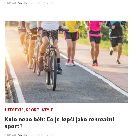
NAPSAL
MZONE
DUB 27, 2026
,
,
LIFESTYLE
SPORT
STYLE
Kolo nebo běh: Co je lepší jako rekreační
sport?
NAPSAL
MZONE
DUB 10, 2026