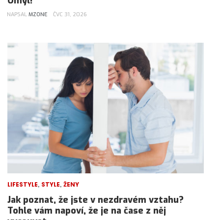
Omyl!
NAPSAL
MZONE
ČVC 31, 2026
,
,
LIFESTYLE
STYLE
ŽENY
Jak poznat, že jste v nezdravém vztahu?
Tohle vám napoví, že je na čase z něj