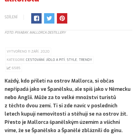
SDÍLENÍ
FOTO: PIXABAY, MALLORCA DESTILLERY
VYTVOŘENO 11 ZÁŘÍ, 2020
KATEGORIE
CESTOVÁNÍ
,
JÍDLO A PITÍ
,
STYLE
,
TRENDY
6585
Každý, kdo přiletí na ostrov Mallorca, si občas
nepřipadá jako ve Španělsku, ale spíš jako v Německu
nebo Anglii. Může za to velké množství turistů
z těchto dvou zemí. Ti si zde navíc v posledních
letech kupují nemovitosti a stěhují se na ostrov žít.
Přesto je Mallorca španělským územím a všichni
víme, že se Španělsko a Španělé zbláznili do ginu.