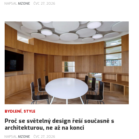
NAPSAL
MZONE
ČVC 27, 2026
,
BYDLENÍ
STYLE
Proč se světelný design řeší současně s
architekturou, ne až na konci
NAPSAL
MZONE
ČVC 27, 2026