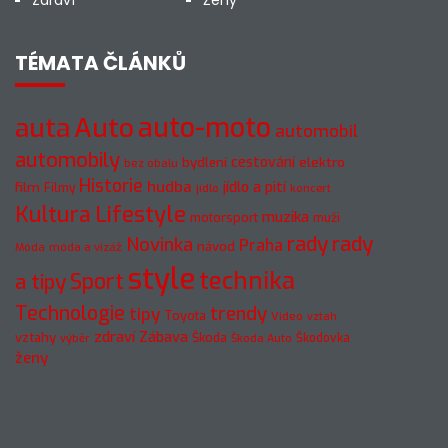
TÉMATA ČLÁNKŮ
auto-moto
auta
Auto
automobil
automobily
cestování
elektro
bydlení
bez obalu
Historie
hudba
jídlo a pití
film
Filmy
jídlo
koncert
Kultura
Lifestyle
muzika
motorsport
muži
rady
rady
Novinka
Praha
návod
móda a vizáž
Móda
style
technika
a tipy
Sport
Technologie
trendy
tipy
Toyota
Video
vztah
zdraví
Zábava
vztahy
Škoda
Škodovka
výběr
Škoda Auto
ženy