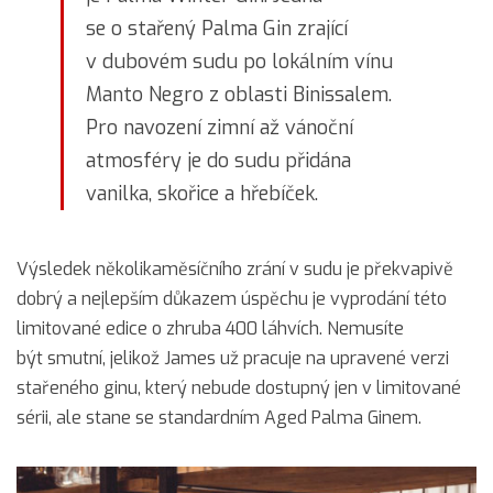
se o stařený Palma Gin zrající
v dubovém sudu po lokálním vínu
Manto Negro z oblasti Binissalem.
Pro navození zimní až vánoční
atmosféry je do sudu přidána
vanilka, skořice a hřebíček.
Výsledek několikaměsíčního zrání v sudu je překvapivě
dobrý a nejlepším důkazem úspěchu je vyprodání této
limitované edice o zhruba 400 láhvích. Nemusíte
být smutní, jelikož James už pracuje na upravené verzi
stařeného ginu, který nebude dostupný jen v limitované
sérii, ale stane se standardním Aged Palma Ginem.