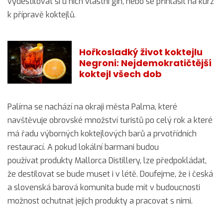
vydestilovat si u nich vlastní gin, nebo se přihlásit na kurz
k přípravě koktejlů.
Hořkosladký život koktejlu
Negroni: Nejdemokratičtější
koktejl všech dob
Palírna se nachází na okraji města Palma, které
navštěvuje obrovské množství turistů po celý rok a které
má řadu výborných koktejlových barů a prvotřídních
restaurací. A pokud lokální barmani budou
používat produkty Mallorca Distillery, lze předpokládat,
že destilovat se bude muset i v létě. Doufejme, že i česká
a slovenská barová komunita bude mít v budoucnosti
možnost ochutnat jejich produkty a pracovat s nimi.