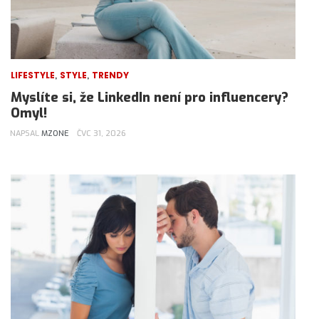
,
,
LIFESTYLE
STYLE
TRENDY
Myslíte si, že LinkedIn není pro influencery?
Omyl!
NAPSAL
MZONE
ČVC 31, 2026