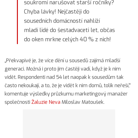
soukromí narušovat starší ročníky?
Chyba lávky! Nejčastěji do
sousedních domácností nahlíží
mladí lidé do šestadvaceti let, občas
do oken mrkne celých 40 % z nich!
„Překvapivé je, že více dění u sousedů zajímá mladší
generaci. Možná i proto jim častěji vadí, když je k nim
vidět. Respondenti nad 54 let naopak k sousedům tak
často nekoukají, a to, že je vidět k nim domů, tolik neřeší,”
komentuje výsledky průzkumu marketingový manažer
společnosti
Žaluzie Neva
Miloslav Matoušek.