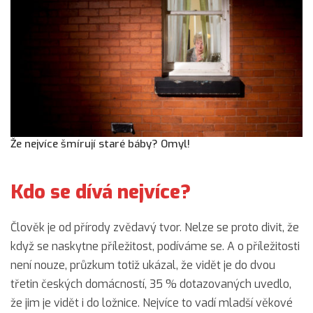
Že nejvíce šmírují staré báby? Omyl!
Kdo se dívá nejvíce?
Člověk je od přírody zvědavý tvor. Nelze se proto divit, že
když se naskytne příležitost, podíváme se. A o příležitosti
není nouze, průzkum totiž ukázal, že vidět je do dvou
třetin českých domácností, 35 % dotazovaných uvedlo,
že jim je vidět i do ložnice. Nejvíce to vadí mladší věkové