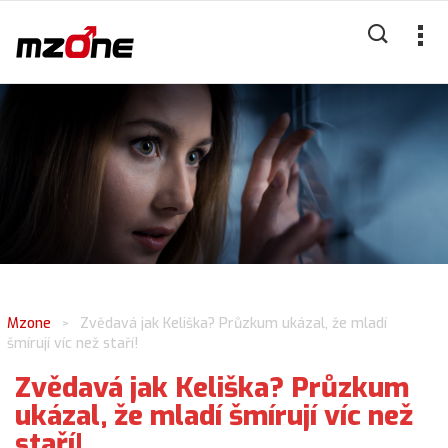
Mzone
Zvědavá jak Keliška? Průzkum ukázal, že mladí
>
šmírují víc než staří!
Zvědavá jak Keliška? Průzkum
ukázal, že mladí šmírují víc než
staří!