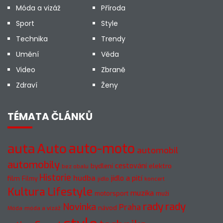
Móda a vizáž
Příroda
Sport
Style
Technika
Trendy
Umění
Věda
Video
Zbraně
Zdraví
Ženy
TÉMATA ČLÁNKŮ
auto-moto
auta
Auto
automobil
automobily
cestování
elektro
bydlení
bez obalu
Historie
hudba
jídlo a pití
film
Filmy
jídlo
koncert
Kultura
Lifestyle
muzika
motorsport
muži
rady
rady
Novinka
Praha
návod
móda a vizáž
Móda