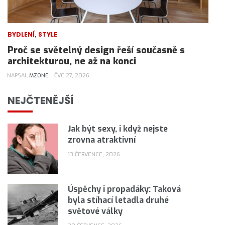
,
BYDLENÍ
STYLE
Proč se světelný design řeší současně s
architekturou, ne až na konci
NAPSAL
MZONE
ČVC 27, 2026
NEJČTENĚJŠÍ
Jak být sexy, i když nejste
zrovna atraktivní
13 ČERVENCE, 2026
Úspěchy i propadáky: Taková
byla stíhací letadla druhé
světové války