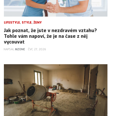
,
,
LIFESTYLE
STYLE
ŽENY
Jak poznat, že jste v nezdravém vztahu?
Tohle vám napoví, že je na čase z něj
vycouvat
NAPSAL
MZONE
ČVC 27, 2026