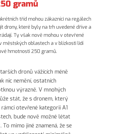
 250 gramů
krétních tříd mohou zákazníci na regálech
jít drony, které byly na trh uvedené dříve a
strádají. Ty však nově mohou v otevřené
v městských oblastech a v blízkosti lidí
tové hmotnosti 250 gramů.
starších dronů vážících méně
k nic nemění, ostatních
tknou výrazně. V mnohých
ůže stát, že s dronem, který
rámci otevřené kategorii A1
tech, bude nově možné létat
. To mimo jiné znamená, že se