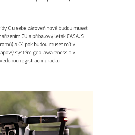
.
 třídy C u sebe zároveň nově budou muset
nařízením EU a příbalový leták EASA. S
gramů) a C4 pak budou muset mít v
ý mapový systém geo-awareness a v
edenou registrační značku