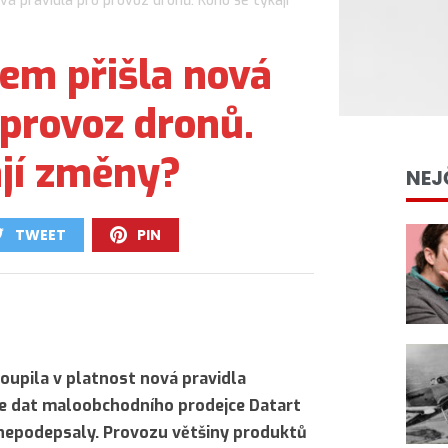
á pravidla pro provoz dronů. Koho se týkají
em přišla nová
 provoz dronů.
ají změny?
NEJ
TWEET
PIN
0
0
upila v platnost nová pravidla
le dat maloobchodního prodejce Datart
 nepodepsaly. Provozu většiny produktů