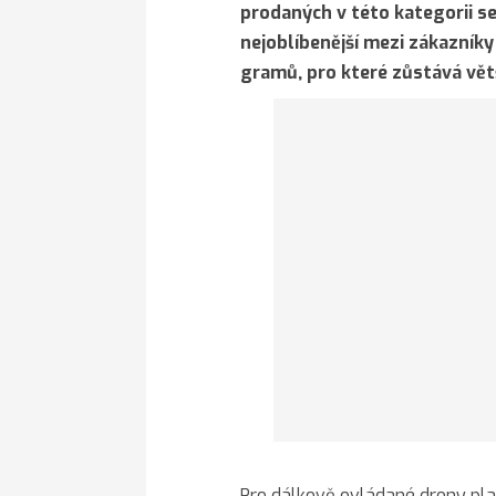
prodaných v této kategorii s
nejoblíbenější mezi zákazníky
gramů, pro které zůstává větš
Pro dálkově ovládané drony plat