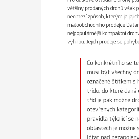
většiny prodaných dronů však p
neomezí způsob, kterým je jeji
maloobchodního prodejce Datart
nejpopulárnější kompaktní dron
vyhnou. Jejich prodeje se pohybu
Co konkrétního se t
musí být všechny dr
označené štítkem s 
třídu, do které daný
tříd je pak možné d
otevřených kategorií
pravidla týkající se 
oblastech je možné s
létat nad nezapojen