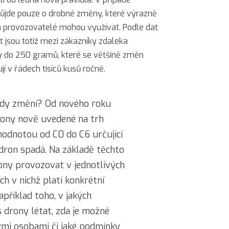
ůjde pouze o drobné změny, které výrazně
ch provozovatelé mohou využívat. Podle dat
 jsou totiž mezi zákazníky zdaleka
y do 250 gramů, které se většině změn
jí v řádech tisíců kusů ročně.
edy změní? Od nového roku
ony nově uvedené na trh
hodnotou od C0 do C6 určující
 dron spadá. Na základě těchto
rony provozovat v jednotlivých
ch v nichž platí konkrétní
například toho, v jakých
 drony létat, zda je možné
ými osobami či jaké podmínky