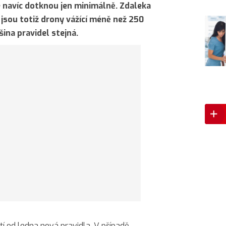
e navíc dotknou jen minimálně. Zdaleka
 jsou totiž drony vážící méně než 250
ina pravidel stejná.
í od ledna nová pravidla. V případě