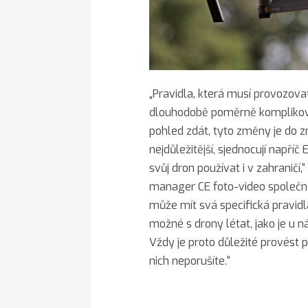
„Pravidla, která musí provozovat
dlouhodobě poměrně komplikovan
pohled zdát, tyto změny je do z
nejdůležitější, sjednocují napříč 
svůj dron používat i v zahraničí
manager CE foto-video společno
může mít svá specifická pravidla
možné s drony létat, jako je u ná
Vždy je proto důležité provést p
nich neporušíte.“