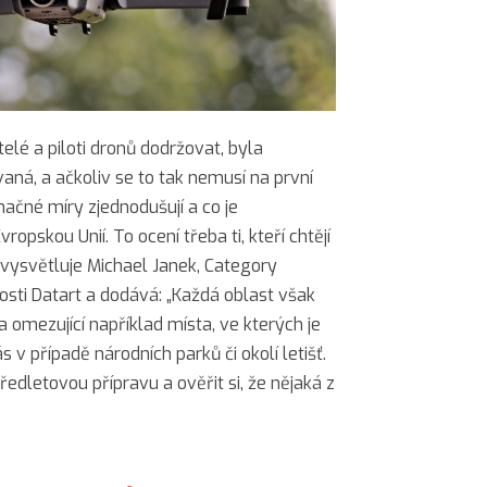
elé a piloti dronů dodržovat, byla
á, a ačkoliv se to tak nemusí na první
načné míry zjednodušují a co je
Evropskou Unií. To ocení třeba ti, kteří chtějí
,“ vysvětluje Michael Janek, Category
sti Datart a dodává: „Každá oblast však
 omezující například místa, ve kterých je
s v případě národních parků či okolí letišť.
ředletovou přípravu a ověřit si, že nějaká z