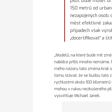
pilot bude muset dr
150 metrů od urbani
nezapojených osob, 
měst efektivně zaka
případech však výro
„docertifikovat“ a št
„Modelů, na které bude mít změn
nabídce příliš mnoho nemáme. N
mého názoru tato změna krok 
tomu stávat, že se budou tato z
rychlostmi okolo 100 kilometrů
mohou v rukou nezkušeného pilot
vysvětluje Michael Janek.