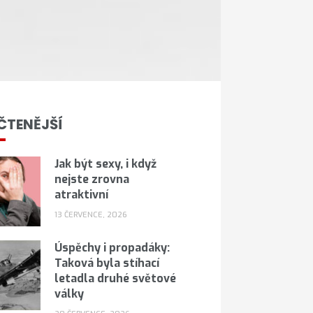
ČTENĚJŠÍ
Jak být sexy, i když
nejste zrovna
atraktivní
13 ČERVENCE, 2026
Úspěchy i propadáky:
Taková byla stíhací
letadla druhé světové
války