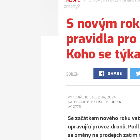
Mzone
S novým rokem přišla nov
>
změny?
S novým rok
pravidla pro
Koho se týk
SHARE
SDÍLENÍ
0
VYTVOŘENO 31 LEDNA, 2024
KATEGORIE
ELEKTRO
,
TECHNIKA
2775
Se začátkem nového roku vsto
upravující provoz dronů. Pod
se změny na prodejích zatím