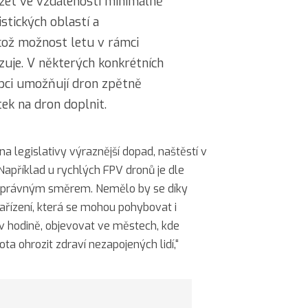
žet ve vzdálenosti minimálně
stických oblastí a
což možnost letu v rámci
zuje. V některých konkrétních
bci umožňují dron zpětně
ítek na dron doplnit.
a legislativy výraznější dopad, naštěstí v
apříklad u rychlých FPV dronů je dle
správným směrem. Nemělo by se díky
ařízení, která se mohou pohybovat i
 v hodině, objevovat ve městech, kde
a ohrozit zdraví nezapojených lidí,“