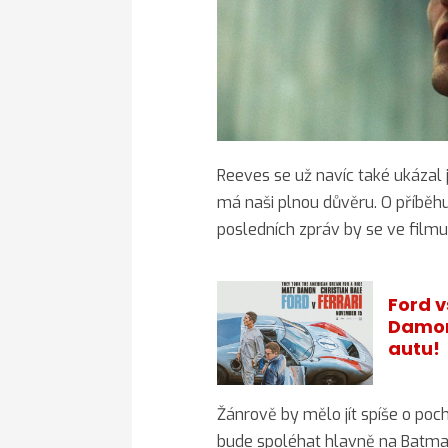
Reeves se už navíc také ukázal
má naši plnou důvěru. O příběh
posledních zpráv by se ve film
Ford v
Damon 
autu!
Žánrově by mělo jít spíše o poc
bude spoléhat hlavně na Batman