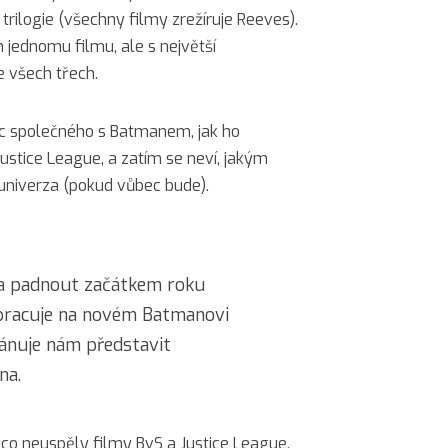
ilogie (všechny filmy zrežíruje Reeves).
n jednomu filmu, ale s největší
 všech třech.
c společného s Batmanem, jak ho
Justice League, a zatím se neví, jakým
niverza (pokud vůbec bude).
la padnout začátkem roku
pracuje na novém Batmanovi
lánuje nám představit
na.
é, co neuspěly filmy BvS a Justice League.