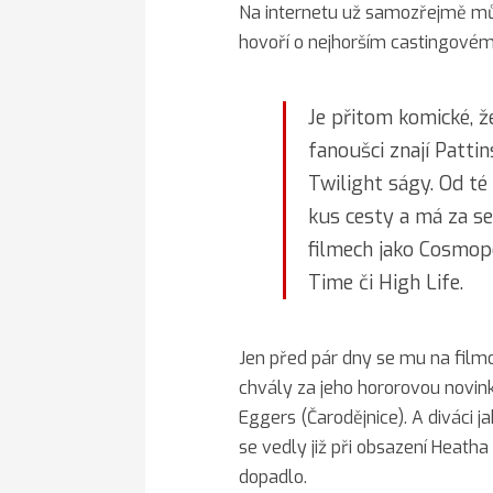
Na internetu už samozřejmě můž
hovoří o nejhorším castingovém 
Je přitom komické, ž
fanoušci znají Patt
Twilight ságy. Od té
kus cesty a má za s
filmech jako Cosmop
Time či High Life.
Jen před pár dny se mu na film
chvály za jeho hororovou novink
Eggers (Čarodějnice). A diváci
se vedly již při obsazení Heatha
dopadlo.