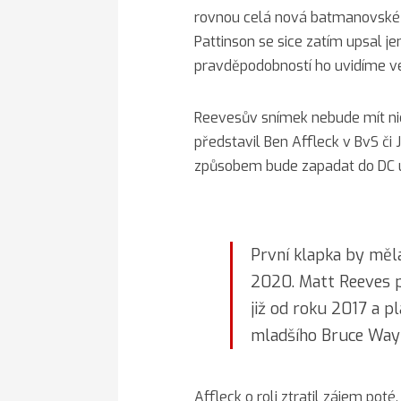
rovnou celá nová batmanovské tr
Pattinson se sice zatím upsal je
pravděpodobností ho uvidíme ve
Reevesův snímek nebude mít ni
představil Ben Affleck v BvS či 
způsobem bude zapadat do DC u
První klapka by mě
2020. Matt Reeves 
již od roku 2017 a p
mladšího Bruce Way
Affleck o roli ztratil zájem pot