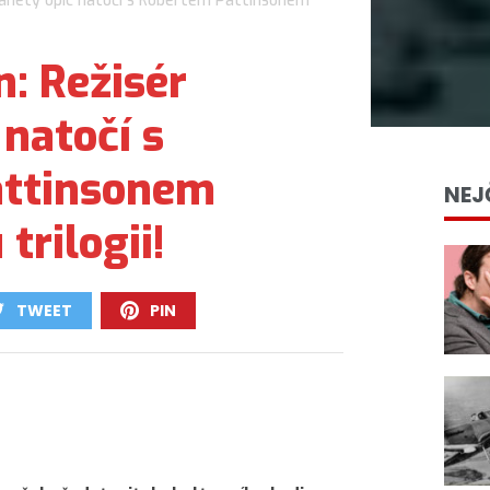
anety opic natočí s Robertem Pattinsonem
: Režisér
 natočí s
attinsonem
NEJ
trilogii!
TWEET
PIN
0
0