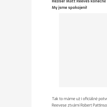
Režisér Matt Reeves konečně 
My jsme spokojeni!
Tak to máme už i oficiálně pot
Reevese ztvární Robert Pattins