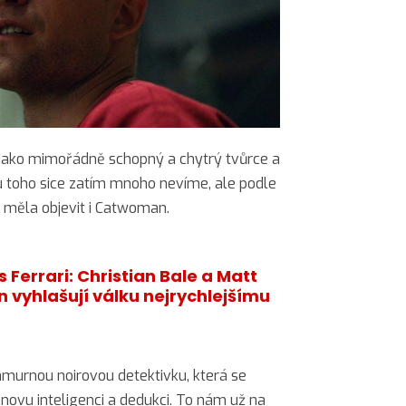
 jako mimořádně schopný a chytrý tvůrce a
u toho sice zatím mnoho nevíme, ale podle
u měla objevit i Catwoman.
s Ferrari: Christian Bale a Matt
vyhlašují válku nejrychlejšímu
hmurnou noirovou detektivku, která se
ovu inteligenci a dedukci. To nám už na