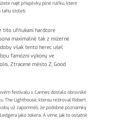
ete najít příspěvky plné nářku, které
tahu století.
e tito ufňukaní hardcore
insona maximálně tak z mizerné
 doby však tento herec ušel
ebou famózní výkony ve
olis, Ztracené město Z, Good
ovém festivalu v Cannes dostalo obrovské
u The Lighthouse, kterou režíroval Robert
 jakoby už zapomněli, že podobné poznámky
 Ledgera jako Jokera. A víme, jak to ostatně