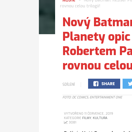
Mzone
Nový Batman: Režisér Pl
>
rovnou celou trilogii!
Nový Batman
Planety opic
Robertem P
rovnou celou 
SHARE
SDÍLENÍ
0
FOTO: DC COMICS, ENTERTAINMENT ONE
VYTVOŘENO 11 ČERVENCE, 2019
KATEGORIE
FILMY
,
KULTURA
3081