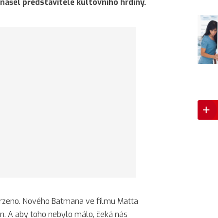
našel představitele kultovního hrdiny.
vrzeno. Nového Batmana ve filmu Matta
on. A aby toho nebylo málo, čeká nás