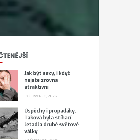
ČTENĚJŠÍ
Jak být sexy, i když
nejste zrovna
atraktivní
13 ČERVENCE, 2026
Úspěchy i propadáky:
Taková byla stíhací
letadla druhé světové
války