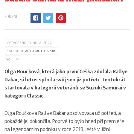
SDÍLENÍ
VYTVOŘENO 2 ÚNORA, 2022
KATEGORIE
AUTO-MOTO
,
SPORT
3912
Olga Roučková, která jako první Češka zdolala Rallye
Dakar, si letos splnila svůj sen již potřetí. Tentokrát
startovala v kategorii veteránů se Suzuki Samurai v
kategorii Classic.
Olga Roučková Rallye Dakar absolvovala už potřetí, a
pokaždé jej dokončila. Poprvé to bylo hned při premiéře
na legendárním podniku v roce 2018, ještě v Jižní