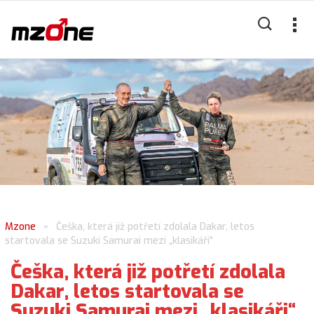
Mzone
Češka, která již potřetí zdolala Dakar, letos
>
startovala se Suzuki Samurai mezi „klasikáři“
Češka, která již potřetí zdolala
Dakar, letos startovala se
Suzuki Samurai mezi „klasikáři“