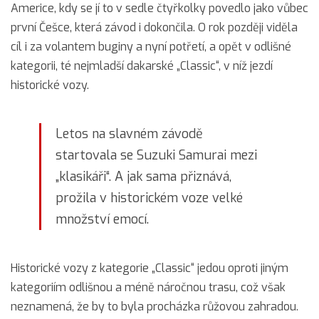
Americe, kdy se jí to v sedle čtyřkolky povedlo jako vůbec
první Češce, která závod i dokončila. O rok později viděla
cíl i za volantem buginy a nyní potřetí, a opět v odlišné
kategorii, té nejmladší dakarské „Classic“, v níž jezdí
historické vozy.
Letos na slavném závodě
startovala se Suzuki Samurai mezi
„klasikáři“. A jak sama přiznává,
prožila v historickém voze velké
množství emocí.
Historické vozy z kategorie „Classic“ jedou oproti jiným
kategoriím odlišnou a méně náročnou trasu, což však
neznamená, že by to byla procházka růžovou zahradou.