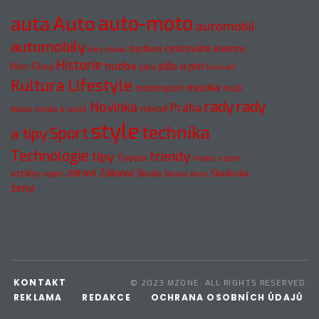
auto-moto
auta
Auto
automobil
automobily
cestování
elektro
bydlení
bez obalu
Historie
hudba
jídlo a pití
film
Filmy
jídlo
koncert
Kultura
Lifestyle
muzika
motorsport
muži
rady
rady
Novinka
Praha
návod
móda a vizáž
Móda
style
technika
a tipy
Sport
Technologie
trendy
tipy
Toyota
Video
vztah
zdraví
Zábava
vztahy
Škoda
Škodovka
výběr
Škoda Auto
ženy
KONTAKT
© 2023 MZONE. ALL RIGHTS RESERVED.
REKLAMA
REDAKCE
OCHRANA OSOBNÍCH ÚDAJŮ