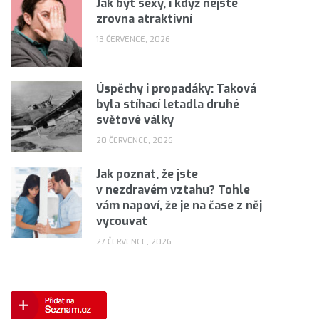
Jak být sexy, i když nejste
zrovna atraktivní
13 ČERVENCE, 2026
Úspěchy i propadáky: Taková
byla stíhací letadla druhé
světové války
20 ČERVENCE, 2026
Jak poznat, že jste
v nezdravém vztahu? Tohle
vám napoví, že je na čase z něj
vycouvat
27 ČERVENCE, 2026