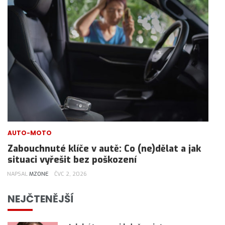
AUTO-MOTO
Zabouchnuté klíče v autě: Co (ne)dělat a jak
situaci vyřešit bez poškození
NAPSAL
MZONE
ČVC 2, 2026
NEJČTENĚJŠÍ