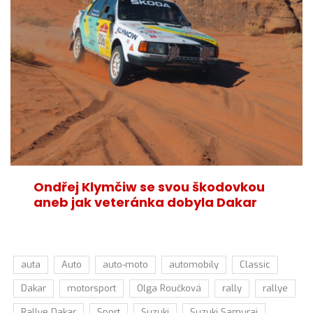
Ondřej Klymčiw se svou škodovkou
aneb jak veteránka dobyla Dakar
auta
Auto
auto-moto
automobily
Classic
Dakar
motorsport
Olga Roučková
rally
rallye
Rallye Dakar
Sport
Suzuki
Suzuki Samurai