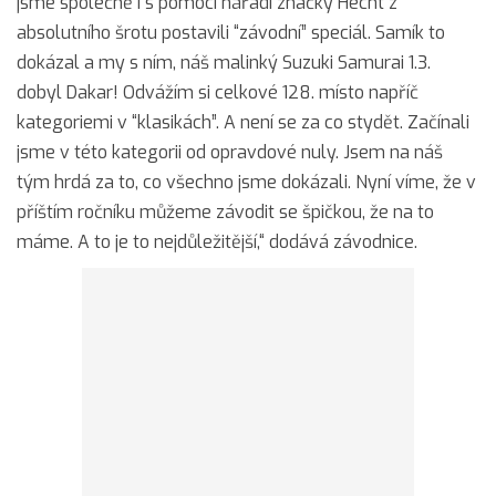
jsme společně i s pomocí nářadí značky Hecht z
absolutního šrotu postavili “závodní” speciál. Samík to
dokázal a my s ním, náš malinký Suzuki Samurai 1.3.
dobyl Dakar! Odvážím si celkové 128. místo napříč
kategoriemi v “klasikách”. A není se za co stydět. Začínali
jsme v této kategorii od opravdové nuly. Jsem na náš
tým hrdá za to, co všechno jsme dokázali. Nyní víme, že v
příštím ročníku můžeme závodit se špičkou, že na to
máme. A to je to nejdůležitější,“ dodává závodnice.