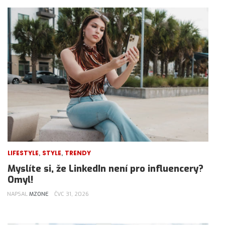
,
,
LIFESTYLE
STYLE
TRENDY
Myslíte si, že LinkedIn není pro influencery?
Omyl!
NAPSAL
MZONE
ČVC 31, 2026