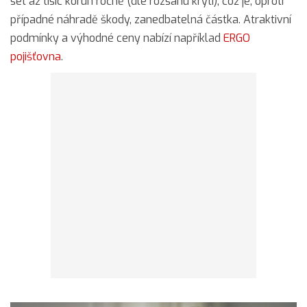
set až tisíc korun ročně (dle rozsahu krytí), což je, oproti
případné náhradě škody, zanedbatelná částka. Atraktivní
podmínky a výhodné ceny nabízí například
ERGO
pojišťovna
.