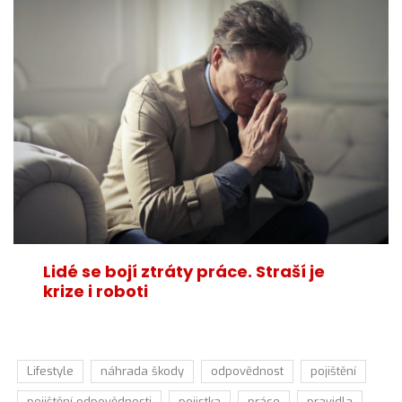
Lidé se bojí ztráty práce. Straší je
krize i roboti
Lifestyle
náhrada škody
odpovědnost
pojištění
pojištění odpovědnosti
pojistka
práce
pravidla