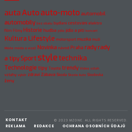
Auto
auto-moto
auta
automobil
automobily
cestování
elektro
bydlení
bez obalu
Historie
hudba
jídlo a pití
film
Filmy
jídlo
koncert
Kultura
Lifestyle
muzika
motorsport
muži
rady
rady
Novinka
Praha
návod
móda a vizáž
Móda
style
technika
a tipy
Sport
Technologie
trendy
tipy
Toyota
Video
vztah
zdraví
Zábava
vztahy
Škoda
Škodovka
výběr
Škoda Auto
ženy
KONTAKT
© 2023 MZONE. ALL RIGHTS RESERVED.
REKLAMA
REDAKCE
OCHRANA OSOBNÍCH ÚDAJŮ