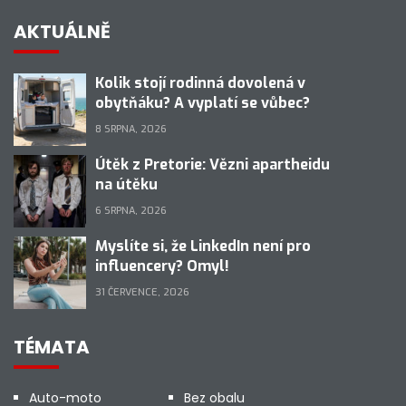
AKTUÁLNĚ
Kolik stojí rodinná dovolená v
obytňáku? A vyplatí se vůbec?
8 SRPNA, 2026
Útěk z Pretorie: Vězni apartheidu
na útěku
6 SRPNA, 2026
Myslíte si, že LinkedIn není pro
influencery? Omyl!
31 ČERVENCE, 2026
TÉMATA
Auto-moto
Bez obalu