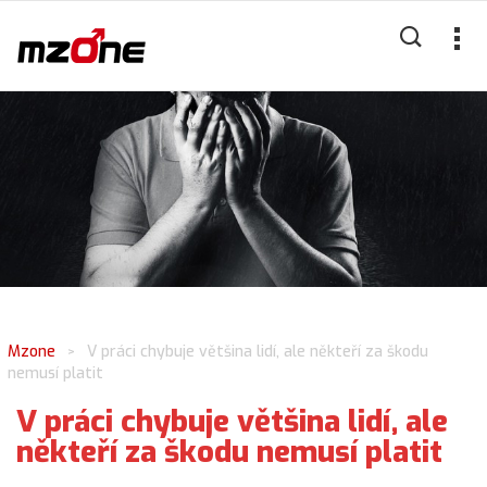
Mzone
V práci chybuje většina lidí, ale někteří za škodu
>
nemusí platit
V práci chybuje většina lidí, ale
někteří za škodu nemusí platit