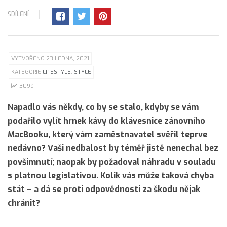
SDÍLENÍ
VYTVOŘENO 23 LEDNA, 2021
KATEGORIE
LIFESTYLE
,
STYLE
3099
Napadlo vás někdy, co by se stalo, kdyby se vám
podařilo vylít hrnek kávy do klávesnice zánovního
MacBooku, který vám zaměstnavatel svěřil teprve
nedávno? Vaši nedbalost by téměř jistě nenechal bez
povšimnutí; naopak by požadoval náhradu v souladu
s platnou legislativou. Kolik vás může taková chyba
stát – a dá se proti odpovědnosti za škodu nějak
chránit?