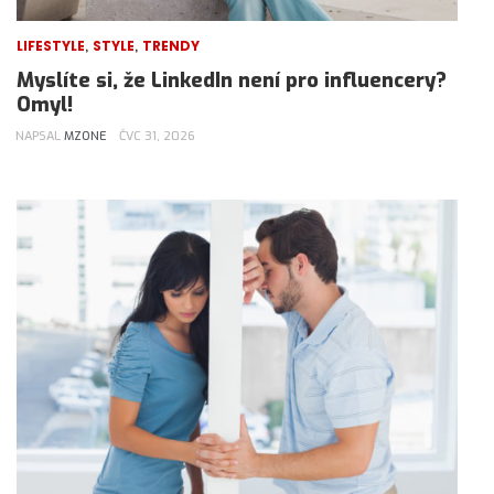
,
,
LIFESTYLE
STYLE
TRENDY
Myslíte si, že LinkedIn není pro influencery?
Omyl!
NAPSAL
MZONE
ČVC 31, 2026