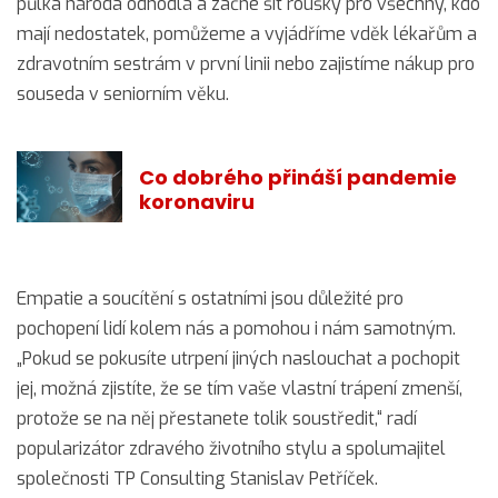
půlka národa odhodlá a začne šít roušky pro všechny, kdo
mají nedostatek, pomůžeme a vyjádříme vděk lékařům a
zdravotním sestrám v první linii nebo zajistíme nákup pro
souseda v seniorním věku.
Co dobrého přináší pandemie
koronaviru
Empatie a soucítění s ostatními jsou důležité pro
pochopení lidí kolem nás a pomohou i nám samotným.
„Pokud se pokusíte utrpení jiných naslouchat a pochopit
jej, možná zjistíte, že se tím vaše vlastní trápení zmenší,
protože se na něj přestanete tolik soustředit,“ radí
popularizátor zdravého životního stylu a spolumajitel
společnosti TP Consulting Stanislav Petříček.