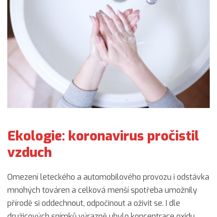
Ekologie: koronavirus pročistil
vzduch
Omezení leteckého a automobilového provozu i odstávka
mnohých továren a celková menší spotřeba umožnily
přírodě si oddechnout, odpočinout a oživit se. I dle
družicových snímků výrazně ubylo koncentrace oxidu