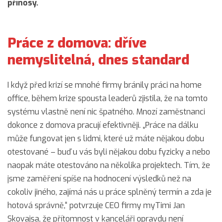
přínosy.
Práce z domova: dříve
nemyslitelná, dnes standard
I když před krizí se mnohé firmy bránily práci na home
office, během krize spousta leaderů zjistila, že na tomto
systému vlastně není nic špatného. Mnozí zaměstnanci
dokonce z domova pracují efektivněji. „Práce na dálku
může fungovat jen s lidmi, které už máte nějakou dobu
otestované – buď u vás byli nějakou dobu fyzicky a nebo
naopak máte otestováno na několika projektech. Tím, že
jsme zaměření spíše na hodnocení výsledků než na
cokoliv jiného, zajímá nás u práce splněný termín a zda je
hotová správně,“ potvrzuje CEO firmy myTimi Jan
Skovajsa, že přítomnost v kanceláři opravdu není