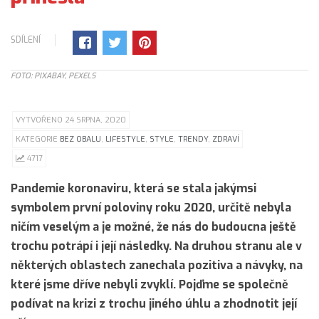
SDÍLENÍ
FOTO: PIXABAY, PEXELS
VYTVOŘENO 24 SRPNA, 2020
KATEGORIE
BEZ OBALU
,
LIFESTYLE
,
STYLE
,
TRENDY
,
ZDRAVÍ
4717
Pandemie koronaviru, která se stala jakýmsi
symbolem první poloviny roku 2020, určitě nebyla
ničím veselým a je možné, že nás do budoucna ještě
trochu potrápí i její následky. Na druhou stranu ale v
některých oblastech zanechala pozitiva a návyky, na
které jsme dříve nebyli zvyklí. Pojďme se společně
podívat na krizi z trochu jiného úhlu a zhodnotit její