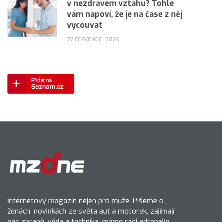
v nezdravém vztahu? Tohle
vám napoví, že je na čase z něj
vycouvat
27 ČERVENCE, 2026
Internetový magazín nejen pro muže. Píšeme o
ženách, novinkách ze světa aut a motorek, zajímají
nás zbraně, věda a technika, máme rádi adrenalin.