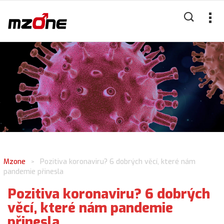
Mzone
Pozitiva koronaviru? 6 dobrých věcí, které nám
>
pandemie přinesla
Pozitiva koronaviru? 6 dobrých
věcí, které nám pandemie
přinesla