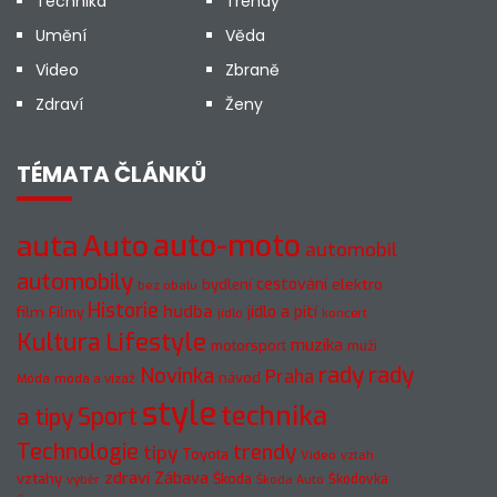
Technika
Trendy
Umění
Věda
Video
Zbraně
Zdraví
Ženy
TÉMATA ČLÁNKŮ
auto-moto
auta
Auto
automobil
automobily
cestování
elektro
bydlení
bez obalu
Historie
hudba
jídlo a pití
film
Filmy
jídlo
koncert
Kultura
Lifestyle
muzika
motorsport
muži
rady
rady
Novinka
Praha
návod
móda a vizáž
Móda
style
technika
a tipy
Sport
Technologie
trendy
tipy
Toyota
Video
vztah
zdraví
Zábava
vztahy
Škoda
Škodovka
výběr
Škoda Auto