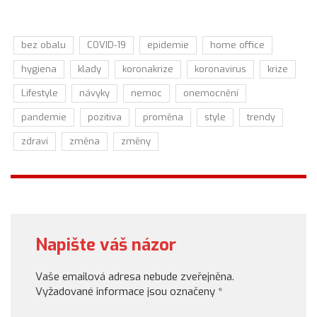
bez obalu
COVID-19
epidemie
home office
hygiena
klady
koronakrize
koronavirus
krize
Lifestyle
návyky
nemoc
onemocnění
pandemie
pozitiva
proměna
style
trendy
zdraví
změna
změny
Napište váš názor
Vaše emailová adresa nebude zveřejněna.
Vyžadované informace jsou označeny
*