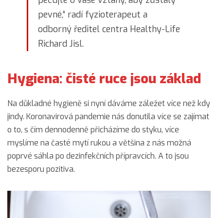
pečujte o vaše vztahy, aby zůstaly
pevné,“ radí fyzioterapeut a
odborný ředitel centra Healthy-Life
Richard Jisl.
Hygiena: čisté ruce jsou základ
Na důkladné hygieně si nyní dáváme záležet více než kdy
jindy. Koronavirová pandemie nás donutila více se zajímat
o to, s čím dennodenně přicházíme do styku, více
myslíme na časté mytí rukou a většina z nás možná
poprvé sáhla po dezinfekčních přípravcích. A to jsou
bezesporu pozitiva.