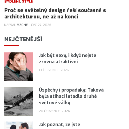
,
BYDLENÍ
STYLE
Proč se světelný design řeší současně s
architekturou, ne až na konci
NAPSAL
MZONE
ČVC 27, 2026
NEJČTENĚJŠÍ
Jak být sexy, i když nejste
zrovna atraktivní
13 ČERVENCE, 2026
Úspěchy i propadáky: Taková
byla stíhací letadla druhé
světové války
20 ČERVENCE, 2026
Jak poznat, že jste