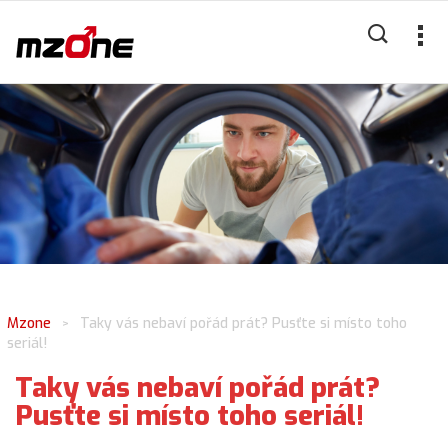
Mzone
Taky vás nebaví pořád prát? Pusťte si místo toho
>
seriál!
Taky vás nebaví pořád prát?
Pusťte si místo toho seriál!