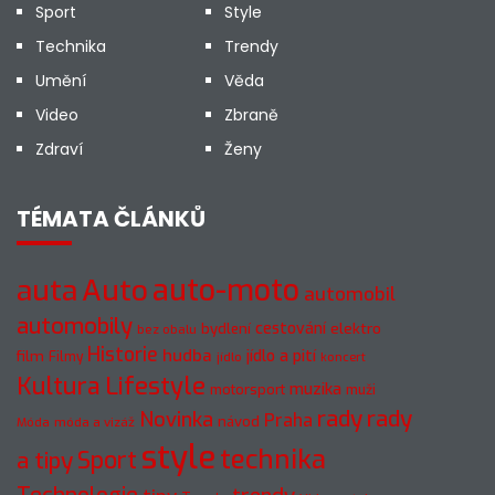
Sport
Style
Technika
Trendy
Umění
Věda
Video
Zbraně
Zdraví
Ženy
TÉMATA ČLÁNKŮ
auto-moto
auta
Auto
automobil
automobily
cestování
elektro
bydlení
bez obalu
Historie
hudba
jídlo a pití
film
Filmy
jídlo
koncert
Kultura
Lifestyle
muzika
motorsport
muži
rady
rady
Novinka
Praha
návod
móda a vizáž
Móda
style
technika
a tipy
Sport