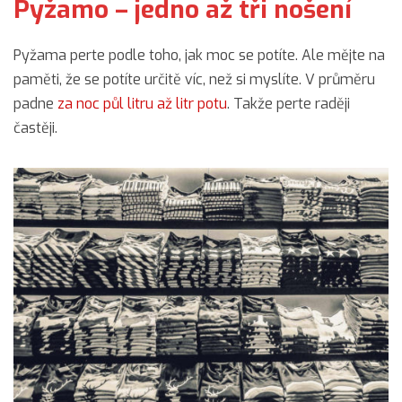
Pyžamo – jedno až tři nošení
Pyžama perte podle toho, jak moc se potíte. Ale mějte na
paměti, že se potíte určitě víc, než si myslíte. V průměru
padne
za noc půl litru až litr potu
. Takže perte raději
častěji.