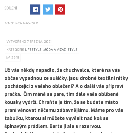
SDÍLENÍ
FOTO: SHUTTERSTOCK
VYTVOŘENO 7 BŘEZNA, 2021
KATEGORIE
LIFESTYLE
,
MÓDA A VIZÁŽ
,
STYLE
2945
Už vás někdy napadlo, že chuchvalce, které na vás
občas vypadnou ze sušičky, jsou drobné textilní nitky
pocházející z vašeho oblečení? A o další vás připraví
pračka. Čím méně se pere, tím déle vaše oblíbené
kousky vydrží. Chraňte je tím, že se budete místo
praní věnovat něčemu zábavnějšímu. Máme pro vás
tabulku, kterou si můžete vyvěsit nad koš se
špinavým prádlem. Berte ji ale s rezervou.