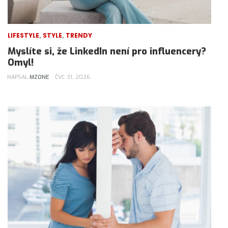
,
,
LIFESTYLE
STYLE
TRENDY
Myslíte si, že LinkedIn není pro influencery?
Omyl!
NAPSAL
MZONE
ČVC 31, 2026