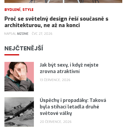
,
BYDLENÍ
STYLE
Proč se světelný design řeší současně s
architekturou, ne až na konci
NAPSAL
MZONE
ČVC 27, 2026
NEJČTENĚJŠÍ
Jak být sexy, i když nejste
zrovna atraktivní
13 ČERVENCE, 2026
Úspěchy i propadáky: Taková
byla stíhací letadla druhé
světové války
20 ČERVENCE, 2026