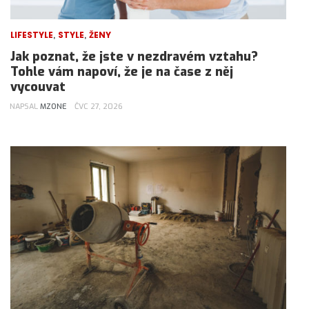
,
,
LIFESTYLE
STYLE
ŽENY
Jak poznat, že jste v nezdravém vztahu?
Tohle vám napoví, že je na čase z něj
vycouvat
NAPSAL
MZONE
ČVC 27, 2026