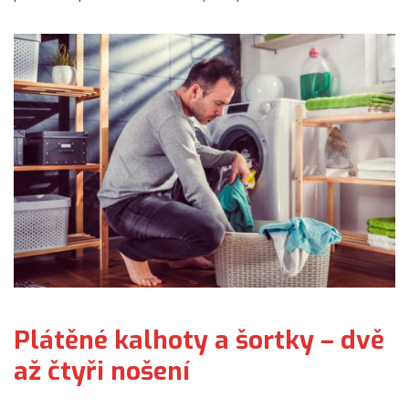
Plátěné kalhoty a šortky – dvě
až čtyři nošení