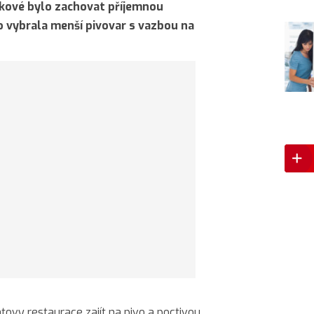
íkové bylo zachovat příjemnou
 vybrala menší pivovar s vazbou na
tovy restaurace zajít na pivo a poctivou