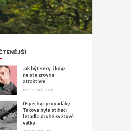
ČTENĚJŠÍ
Jak být sexy, i když
nejste zrovna
atraktivní
13 ČERVENCE, 2026
Úspěchy i propadáky:
Taková byla stíhací
letadla druhé světové
války