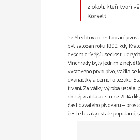
z okolí, kteří tvoří v
Korselt.
Se Šlechtovou restaurací pivovar
byl založen roku 1893, kdy Král
ovšem dřívější usedlosti už ry
Vinohrady byly jedním z největš
vystaveno první pivo, vařila se
dvanáctky a černého ležáku. Sl
trvání. Za války výroba ustala,
do něj vrátila až v roce 2014 dík
část bývalého pivovaru – prostor
české ležáky i stále populárnější