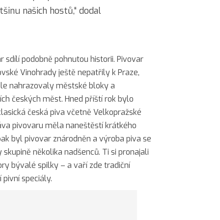
ětšinu našich hostů,“ dodal
 sdílí podobně pohnutou historii. Pivovar
ovské Vinohrady ještě nepatřily k Praze,
chle nahrazovaly městské bloky a
ích českých měst. Hned příští rok bylo
 klasická česká piva včetně Velkopražské
áva pivovaru měla naneštěstí krátkého
 pak byl pivovar znárodněn a výroba piva se
y skupině několika nadšenců. Ti si pronajali
y bývalé spilky – a vaří zde tradiční
 pivní speciály.