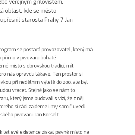
ebo veřejným grilovištěm,
ká oblast, kde se město
 upřesnil starosta Prahy 7 Jan
 program se postará provozovatel, který má
u přímo v pivovaru bohaté
rné místo s obrovskou tradicí, mít
pro nás opravdu lákavé. Ten prostor si
ávkou při nedělním výletě do zoo, ale byl
udou vracet. Stejně jako se nám to
u, který jsme budovali s vizí, že z něj
erého si rádi zajdeme i my sami,“ uvedl
ského pivovaru Jan Korselt.
ik let své existence získal pevné místo na