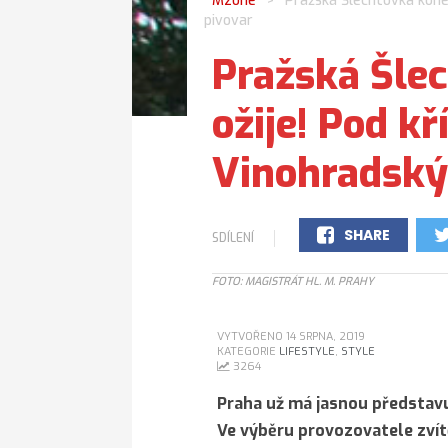
Mzone
Pražská Šlechtovka konečn
>
pivovar
Pražská Šle
ožije! Pod kří
Vinohradský
SHARE
SDÍLENÍ
0
FOTO: MAGISTRÁT HL. M. PRAHY
VYTVOŘENO 14 SRPNA, 2019
KATEGORIE
LIFESTYLE
,
STYLE
3264
Praha už má jasnou představu
Ve výběru provozovatele zvít