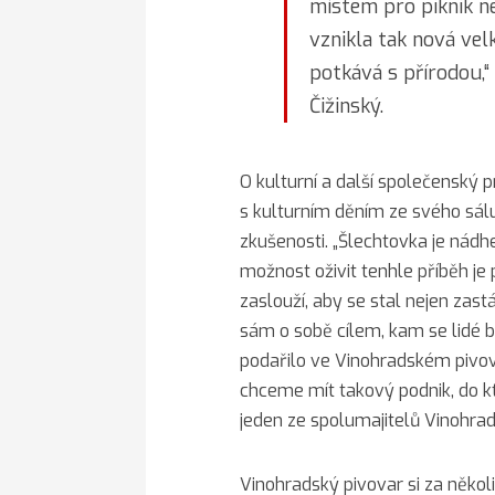
místem pro piknik n
vznikla tak nová vel
potkává s přírodou,“
Čižinský.
O kulturní a další společenský
s kulturním děním ze svého sál
zkušenosti. „Šlechtovka je nádhe
možnost oživit tenhle příběh je 
zaslouží, aby se stal nejen zast
sám o sobě cílem, kam se lidé b
podařilo ve Vinohradském pivovar
chceme mít takový podnik, do kt
jeden ze spolumajitelů Vinohrad
Vinohradský pivovar si za někol