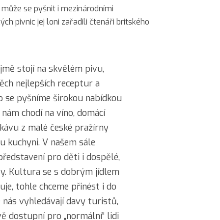
může se pyšnit i mezinárodními
ých pivnic
jej loni zařadili čtenáři britského
jmě stojí na skvělém pivu,
ěch nejlepších receptur a
ho se pyšníme širokou nabídkou
k nám chodí na víno, domácí
kávu z malé české pražírny
u kuchyni. V našem sále
ředstavení pro děti i dospělé,
y. Kultura se s dobrým jídlem
uje, tohle chceme přinést i do
 nás vyhledávají davy turistů,
 dostupní pro „normální“ lidi