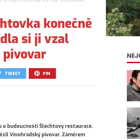
ě ožije! Pod křídla si ji vzal Vinohradský
chtovka konečně
dla si ji vzal
 pivovar
NEJ
TWEET
PIN
0
0
 o budoucnosti Šlechtovy restaurace.
ězil Vinohradský pivovar. Záměrem