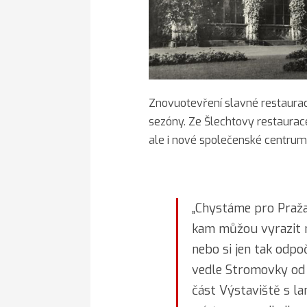
Znovuotevření slavné restaurace
sezóny. Ze Šlechtovy restaurace
ale i nové společenské centru
„Chystáme pro Praža
kam můžou vyrazit 
nebo si jen tak odpo
vedle Stromovky od 
část Výstaviště s l