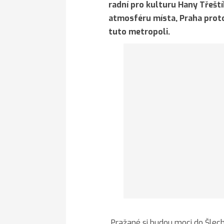
radní pro kulturu Hany Třešt
atmosféru místa, Praha proto
tuto metropoli.
„Pražané si budou moci do Šlech