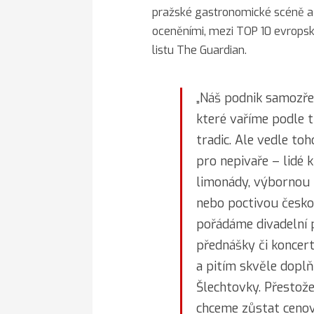
pražské gastronomické scéně a 
oceněními, mezi TOP 10 evropsk
listu The Guardian.
„Náš podnik samozře
které vaříme podle t
tradic. Ale vedle to
pro nepivaře – lidé 
limonády, výbornou 
nebo poctivou česko
pořádáme divadelní p
přednášky či koncert
a pitím skvěle doplň
Šlechtovky. Přestože
chceme zůstat cenově