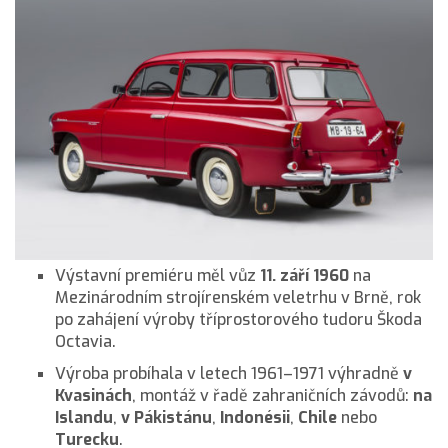
Výstavní premiéru měl vůz
11. září 1960
na
Mezinárodním strojírenském veletrhu v Brně, rok
po zahájení výroby tříprostorového tudoru Škoda
Octavia.
Výroba probíhala v letech 1961–1971 výhradně
v
Kvasinách
, montáž v řadě zahraničních závodů:
na
Islandu
,
v Pákistánu
,
Indonésii
,
Chile
nebo
Turecku
.