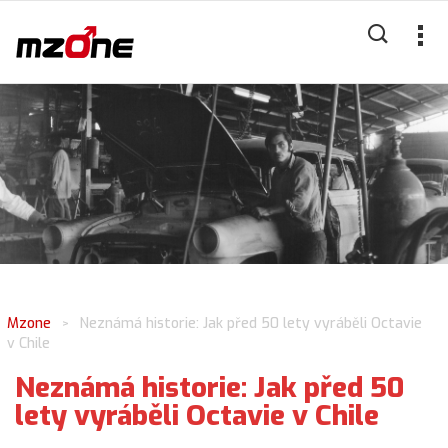
Mzone
Neznámá historie: Jak před 50 lety vyráběli Octavie
>
v Chile
Neznámá historie: Jak před 50
lety vyráběli Octavie v Chile