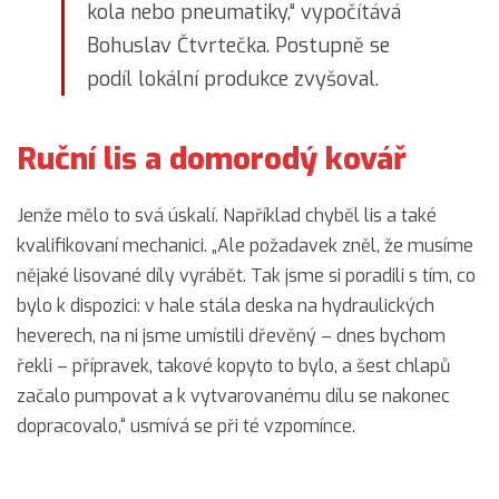
kola nebo pneumatiky,“ vypočítává
Bohuslav Čtvrtečka. Postupně se
podíl lokální produkce zvyšoval.
Ruční lis a domorodý kovář
Jenže mělo to svá úskalí. Například chyběl lis a také
kvalifikovaní mechanici. „Ale požadavek zněl, že musíme
nějaké lisované díly vyrábět. Tak jsme si poradili s tím, co
bylo k dispozici: v hale stála deska na hydraulických
heverech, na ni jsme umístili dřevěný – dnes bychom
řekli – přípravek, takové kopyto to bylo, a šest chlapů
začalo pumpovat a k vytvarovanému dílu se nakonec
dopracovalo,“ usmívá se při té vzpomínce.