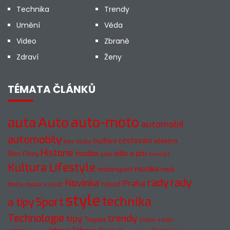
Technika
Trendy
Umění
Věda
Video
Zbraně
Zdraví
Ženy
TÉMATA ČLÁNKŮ
Auto
auto-moto
auta
automobil
automobily
cestování
elektro
bydlení
bez obalu
Historie
hudba
jídlo a pití
film
Filmy
jídlo
koncert
Kultura
Lifestyle
muzika
motorsport
muži
rady
rady
Novinka
Praha
návod
móda a vizáž
Móda
style
technika
a tipy
Sport
Technologie
trendy
tipy
Toyota
Video
vztah