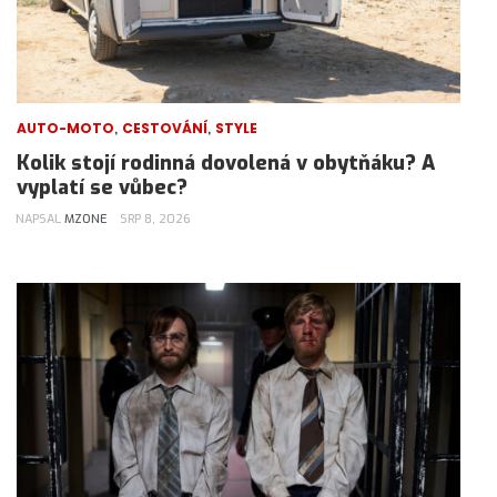
,
,
AUTO-MOTO
CESTOVÁNÍ
STYLE
Kolik stojí rodinná dovolená v obytňáku? A
vyplatí se vůbec?
NAPSAL
MZONE
SRP 8, 2026