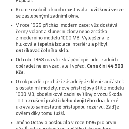
Popular.
Kromě osobního kombi existovala i
užitková verze
se zaslepenými zadními okny.
V roce 1965 přichází modernizace: vůz dostává
černý volant a sluneční clony nebo zrcátka
z moderního modelu 1000 MB. Vylepšena je
hluková a tepelná izolace interiéru a přibyl
ostřikovač čelního skla
.
Od roku 1968 má vůz sklápění opěradel zadních
opěradel nejen vzad, ale i vpřed.
Cena činí 44 500
Kčs
.
O rok později přichází zásadnější sdílení součástek
s ostatními modely, nový přístrojový štít z modelu
1000 MB, obdélníkové zadní svítilny z vozu Škoda
100 a
zrušení praktického dvojitého dna
, které
ukrývalo samostatně přístupnou rezervu. Záď je
ovšem díky tomu tužší.
Jméno Octavia posloužilo v roce 1996 pro první
vůz Škoda vyrobený od začátku jako moderní