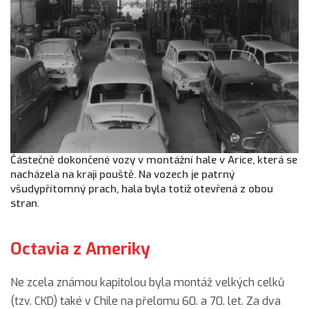
Částečně dokončené vozy v montážní hale v Arice, která se
nacházela na kraji pouště. Na vozech je patrný
všudypřítomný prach, hala byla totiž otevřená z obou
stran.
Octavia z Ameriky
Ne zcela známou kapitolou byla montáž velkých celků
(tzv. CKD) také v Chile na přelomu 60. a 70. let. Za dva