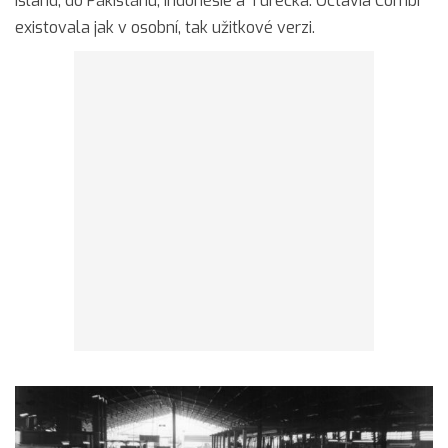
Island, do Pákistánu, Indonésie a Turecka. Octavia Combi
existovala jak v osobní, tak užitkové verzi.