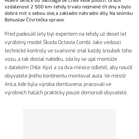
Hlavní silnice do Santiaga de Chile vede pouští. Urazit
vzdálenost 2 500 km tehdy trvalo nejméně tři dny a bylo
dobré mít s sebou olej a základní náhradní díly. Na snímku
Bohuslav Čtvrtečka vpravo.
Před padesáti lety byl expertem na tehdy už deset let
vyráběný model Škoda Octavia Combi. Jako vedoucí
technické kontroly ve svařovně znal každý šroubek toho
vozu, a tak dostal nabídku, zda by se ujal montáže
v dalekém Chile. Kývl a za dva měsíce odletěl, aby naučil
obyvatele jiného kontinentu montovat auta. Ve městě
Arica, kde byla výroba domluvena, pracovali ve
výrobních halách prakticky pouze domorodí obyvatelé.