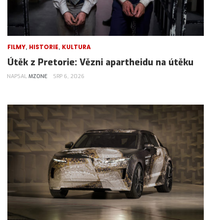
,
,
FILMY
HISTORIE
KULTURA
Útěk z Pretorie: Vězni apartheidu na útěku
NAPSAL
MZONE
SRP 6, 2026