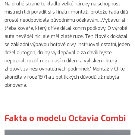
Na druhé straně to kladlo velké nároky na schopnost
místních lidí poradit si s finální montáží, protože řada dílů
prostě neodpovídala původnímu očekávání. „Vybavuji si
třeba kováře, který dříve dělal koním podkovy. O výrobě
auta nevěděl nic, ale měl zlaté ruce. Ten člověk dokázal
se základní výbavou hotové divy. Instruoval ostatní, jeden
držel autogen, druhý vyklepával a za chvíli byste
nepoznali rozdíl mezi naším dílem a výliskem, který
zhotovil za nesrovnatelných podmínek.“ Montáž v Chile
skončila v roce 1971 a z politických důvodů už nebyla
obnovena.
Fakta o modelu Octavia Combi