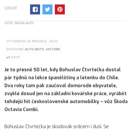
SDÍLENÍ
FOTO: ŠKODA AUTO
VYTVOŘENO 25 PROSINCE, 2020
KATEGORIE
AUTO-MOTO
,
HISTORIE
6929
Je to přesně 50 let, kdy Bohuslav Čtvrtečka dostal
pár týdnů na lekce španělštiny a letenku do Chile.
Dva roky tam pak zaučoval domorodé obyvatele,
zvyklé dosud jen na základní kovářské práce, vyrábět
tehdejší hit československé automobilky – vůz Škoda
Octavia Combi.
Bohuslav Čtvrtečka je škodovák srdcem i duší. Se