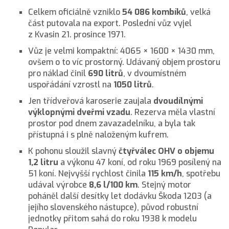
Celkem oficiálně vzniklo
54 086 kombíků
, velká
část putovala na export. Poslední vůz vyjel
z Kvasin 21. prosince 1971.
Vůz je velmi kompaktní: 4065 × 1600 × 1430 mm,
ovšem o to víc prostorný. Udávaný objem prostoru
pro náklad činil
690 litrů
, v dvoumístném
uspořádání vzrostl na
1050 litrů
.
Jen třídveřová karoserie zaujala
dvoudílnými
výklopnými dveřmi vzadu
. Rezerva měla vlastní
prostor pod dnem zavazadelníku, a byla tak
přístupná i s plně naloženým kufrem.
K pohonu sloužil slavný
čtyřválec OHV o objemu
1,2 litru
a výkonu 47 koní, od roku 1969 posílený na
51 koní. Nejvyšší rychlost činila
115 km/h
, spotřebu
udával výrobce
8,6 l/100 km
. Stejný motor
poháněl další desítky let dodávku Škoda 1203 (a
jejího slovenského nástupce), původ robustní
jednotky přitom sahá do roku 1938 k modelu