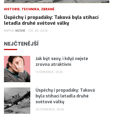
,
,
HISTORIE
TECHNIKA
ZBRANĚ
Úspěchy i propadáky: Taková byla stíhací
letadla druhé světové války
NAPSAL
MZONE
ČVC 20, 2026
NEJČTENĚJŠÍ
Jak být sexy, i když nejste
zrovna atraktivní
13 ČERVENCE, 2026
Úspěchy i propadáky: Taková
byla stíhací letadla druhé
světové války
20 ČERVENCE, 2026