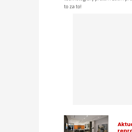
to za to!
Aktu
repr