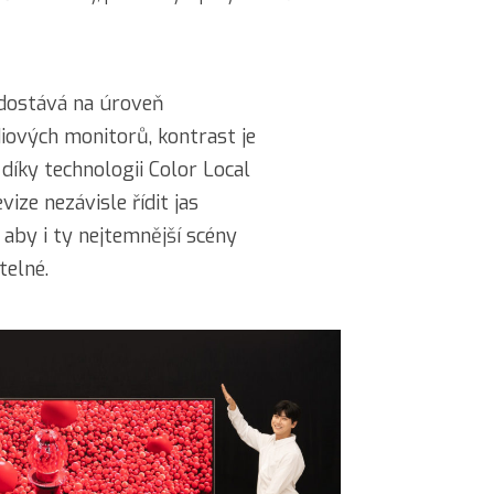
dostává na úroveň
iových monitorů, kontrast je
díky technologii Color Local
ize nezávisle řídit jas
 aby i ty nejtemnější scény
telné.