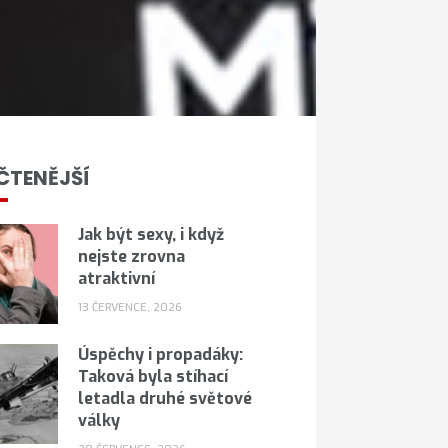
ČTENĚJŠÍ
Jak být sexy, i když
nejste zrovna
atraktivní
13 ČERVENCE, 2026
Úspěchy i propadáky:
Taková byla stíhací
letadla druhé světové
války