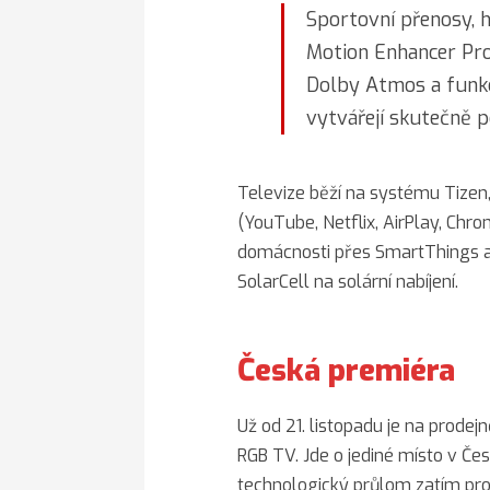
Sportovní přenosy, hr
Motion Enhancer Pro
Dolby Atmos a funk
vytvářejí skutečně po
Televize běží na systému Tizen
(YouTube, Netflix, AirPlay, Chro
domácnosti přes SmartThings a
SolarCell na solární nabíjení.
Česká premiéra
Už od 21. listopadu je na prodej
RGB TV. Jde o jediné místo v Čes
technologický průlom zatím prohl