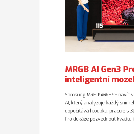
MRGB AI Gen3 Pr
inteligentní moze
Samsung MRE115MR95F navíc vy
AI, který analyzuje každý snímek
dopočítává hloubku, pracuje s 
Pro dokáže pozvednout kvalitu i 