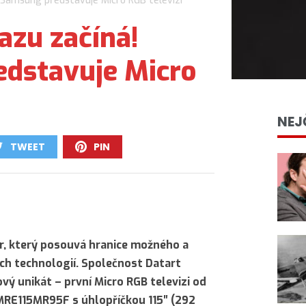
 Samsung představuje Micro RGB televizi
azu začíná!
dstavuje Micro
NEJ
TWEET
PIN
0
0
or, který posouvá hranice možného a
ích technologií. Společnost Datart
vý unikát – první Micro RGB televizi od
E115MR95F s úhlopříčkou 115″ (292