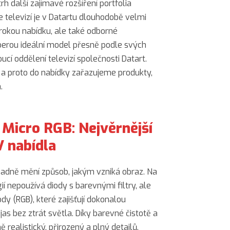
h další zajímavé rozšíření portfolia
 televizí je v Datartu dlouhodobě velmi
širokou nabídku, ale také odborné
yberou ideální model přesně podle svých
ucí oddělení televizí společnosti Datart.
 a proto do nabídky zařazujeme produkty,
.
Micro RGB: Nejvěrnější
V nabídla
adně mění způsob, jakým vzniká obraz. Na
í nepoužívá diody s barevnými filtry, ale
y (RGB), které zajišťují dokonalou
as bez ztrát světla. Díky barevné čistotě a
 realistický, přirozený a plný detailů.