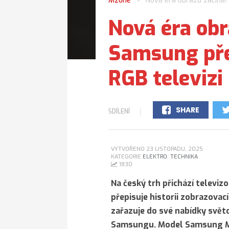
Mzone
Nová éra obrazu začíná!
>
Nová éra obr
Samsung pře
RGB televizi
SHARE
SDÍLENÍ
0
VYTVOŘENO 23 LISTOPADU, 2025
KATEGORIE
ELEKTRO
,
TECHNIKA
1830
Na český trh přichází televiz
přepisuje historii zobrazovac
zařazuje do své nabídky světo
Samsungu. Model Samsung MR