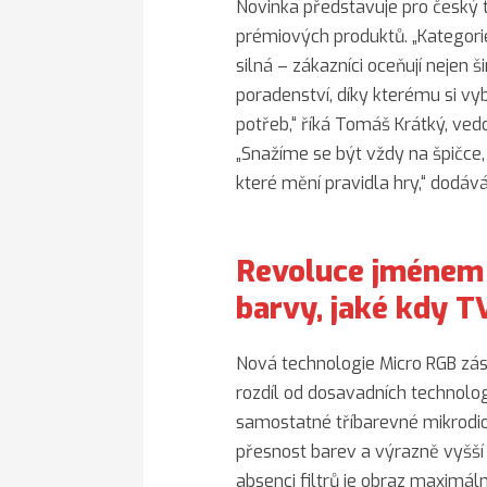
Novinka představuje pro český tr
prémiových produktů. „Kategorie
silná – zákazníci oceňují nejen 
poradenství, díky kterému si v
potřeb,“ říká Tomáš Krátký, vedo
„Snažíme se být vždy na špičce,
které mění pravidla hry,“ dodává
Revoluce jménem 
barvy, jaké kdy T
Nová technologie Micro RGB zás
rozdíl od dosavadních technologi
samostatné tříbarevné mikrodiod
přesnost barev a výrazně vyšší j
absenci filtrů je obraz maximálně