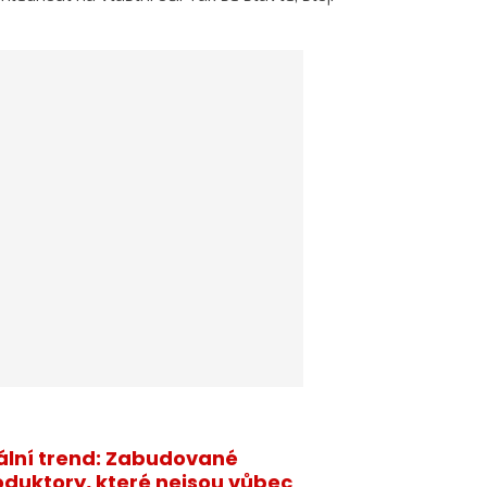
ální trend: Zabudované
oduktory, které nejsou vůbec