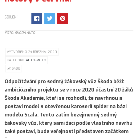
SDÍLENÍ
FOTO: ŠKODA AUTO
VYTVOŘENO 24 BŘEZNA, 2020
KATEGORIE
AUTO-MOTO
5486
Odpočítávání pro sedmý žákovský vůz Škoda běží:
ambiciózního projektu se v roce 2020 účastní 20 žáků
Škoda Akademie, kteří se rozhodli, že navrhnou a
postaví model s otevřenou karoserií spider na bázi
modelu Scala. Tento zatím bezejmenný sedmý
žákovský vůz, který sami žáci podle vlastního návrhu
také postaví, bude veřejnosti představen začátkem