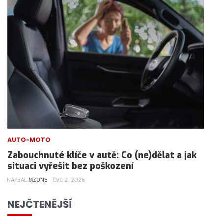
AUTO-MOTO
Zabouchnuté klíče v autě: Co (ne)dělat a jak
situaci vyřešit bez poškození
NAPSAL
MZONE
ČVC 2, 2026
NEJČTENĚJŠÍ