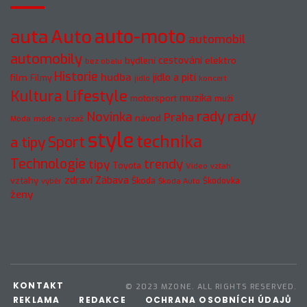
auto-moto
auta
Auto
automobil
automobily
cestování
elektro
bydlení
bez obalu
Historie
hudba
jídlo a pití
film
Filmy
jídlo
koncert
Kultura
Lifestyle
muzika
motorsport
muži
rady
rady
Novinka
Praha
návod
móda a vizáž
Móda
style
technika
a tipy
Sport
Technologie
trendy
tipy
Toyota
Video
vztah
zdraví
Zábava
vztahy
Škoda
Škodovka
výběr
Škoda Auto
ženy
KONTAKT
© 2023 MZONE. ALL RIGHTS RESERVED.
REKLAMA
REDAKCE
OCHRANA OSOBNÍCH ÚDAJŮ