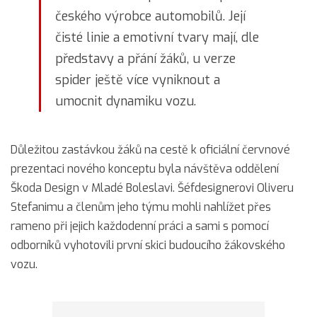
českého výrobce automobilů. Její
čisté linie a emotivní tvary mají, dle
představy a přání žáků, u verze
spider ještě více vyniknout a
umocnit dynamiku vozu.
Důležitou zastávkou žáků na cestě k oficiální červnové
prezentaci nového konceptu byla návštěva oddělení
Škoda Design v Mladé Boleslavi. Šéfdesignerovi Oliveru
Stefanimu a členům jeho týmu mohli nahlížet přes
rameno při jejich každodenní práci a sami s pomocí
odborníků vyhotovili první skici budoucího žákovského
vozu.