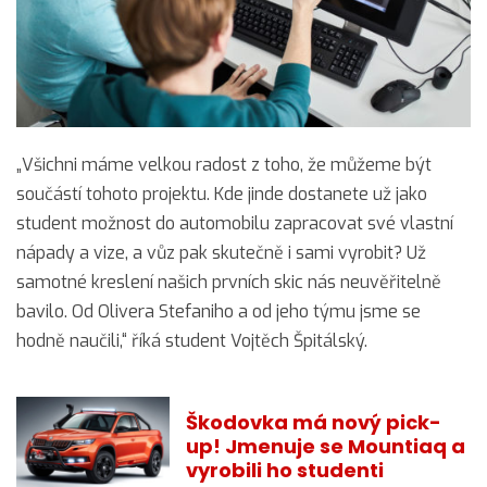
„Všichni máme velkou radost z toho, že můžeme být
součástí tohoto projektu. Kde jinde dostanete už jako
student možnost do automobilu zapracovat své vlastní
nápady a vize, a vůz pak skutečně i sami vyrobit? Už
samotné kreslení našich prvních skic nás neuvěřitelně
bavilo. Od Olivera Stefaniho a od jeho týmu jsme se
hodně naučili,“ říká student Vojtěch Špitálský.
Škodovka má nový pick-
up! Jmenuje se Mountiaq a
vyrobili ho studenti