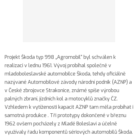
Projekt Škoda typ 998 „Agromobil“ byl schválen k
realizaci v lednu 1961. Vývoj probíhal společně v
mladoboleslavské automobilce Škoda, tehdy oficiálně
nazývané Automobilové závody národní podnik (AZNP) a
v České zbrojovce Strakonice, známé spíše výrobou
palných zbraní, jízdních kol a motocyklů značky ČZ.
Vzhledem k vytíženosti kapacit AZNP tam měla probíhat i
samotná produkce . Tři prototypy dokončené v březnu
1962 ovšem pocházely z Mladé Boleslavi a účelně
využívaly řadu komponentů sériových automobilů Škoda.