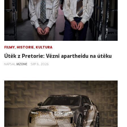
,
,
FILMY
HISTORIE
KULTURA
Útěk z Pretorie: Vězni apartheidu na útěku
NAPSAL
MZONE
SRP 6, 2026