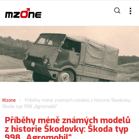
Mzone
Příběhy méně známých modelů z historie Škodovky:
>
Škoda typ 998 „Agromobil“
Příběhy méně známých modelů
z historie Škodovky: Škoda typ
998 „Agromobil“