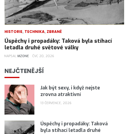
,
,
HISTORIE
TECHNIKA
ZBRANĚ
Úspěchy i propadáky: Taková byla stíhací
letadla druhé světové války
NAPSAL
MZONE
ČVC 20, 2026
NEJČTENĚJŠÍ
Jak být sexy, i když nejste
zrovna atraktivní
13 ČERVENCE, 2026
Úspěchy i propadáky: Taková
byla stíhací letadla druhé