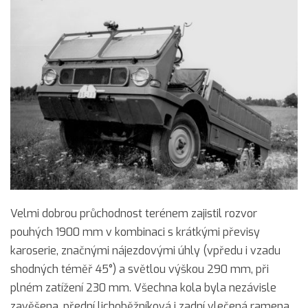
Velmi dobrou průchodnost terénem zajistil rozvor
pouhých 1900 mm v kombinaci s krátkými převisy
karoserie, značnými nájezdovými úhly (vpředu i vzadu
shodných téměř 45°) a světlou výškou 290 mm, při
plném zatížení 230 mm. Všechna kola byla nezávisle
zavěšena, přední lichoběžníková i zadní vlečená ramena