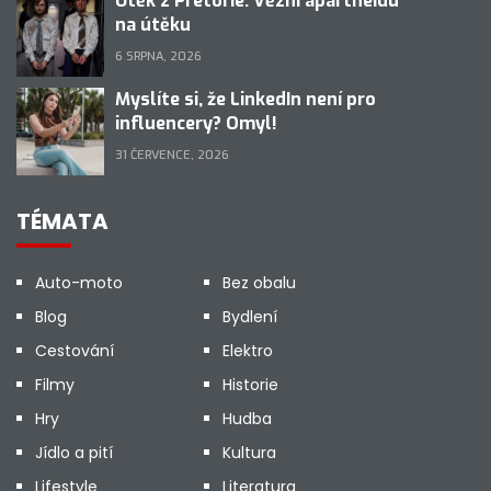
Útěk z Pretorie: Vězni apartheidu
na útěku
6 SRPNA, 2026
Myslíte si, že LinkedIn není pro
influencery? Omyl!
31 ČERVENCE, 2026
TÉMATA
Auto-moto
Bez obalu
Blog
Bydlení
Cestování
Elektro
Filmy
Historie
Hry
Hudba
Jídlo a pití
Kultura
Lifestyle
Literatura