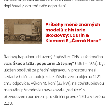
doplňovaly zkrutné tyče odpružení.
Příběhy méně známých
modelů z historie
Škodovky: Laurin &
Klement E „Černá Hora“
Řadový kapalinou chlazený čtyřválec OHV z užitkového
vozu
Škoda 1202, populární „Stejšny“
(1961 – 1973), byl
uložen podélně za přední nápravou, v prostoru mezi
sedadly řidiče a spolujezdce. Zdvihovému objemu 1221
cm3 odpovídal výkon 45 koní (33 kW), na čtyřstupňovou
manuální převodovku navazovala „redukce“ s
převodovým poměrem pro silniční provoz 1,30 a v terénu
2,28.