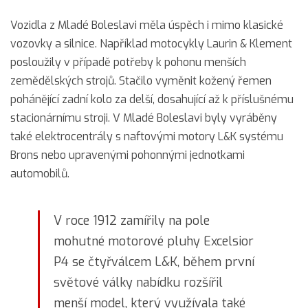
Vozidla z Mladé Boleslavi měla úspěch i mimo klasické
vozovky a silnice. Například motocykly Laurin & Klement
posloužily v případě potřeby k pohonu menších
zemědělských strojů. Stačilo vyměnit kožený řemen
pohánějící zadní kolo za delší, dosahující až k příslušnému
stacionárnímu stroji. V Mladé Boleslavi byly vyráběny
také elektrocentrály s naftovými motory L&K systému
Brons nebo upravenými pohonnými jednotkami
automobilů.
V roce 1912 zamířily na pole
mohutné motorové pluhy Excelsior
P4 se čtyřválcem L&K, během první
světové války nabídku rozšířil
menší model, který využívala také