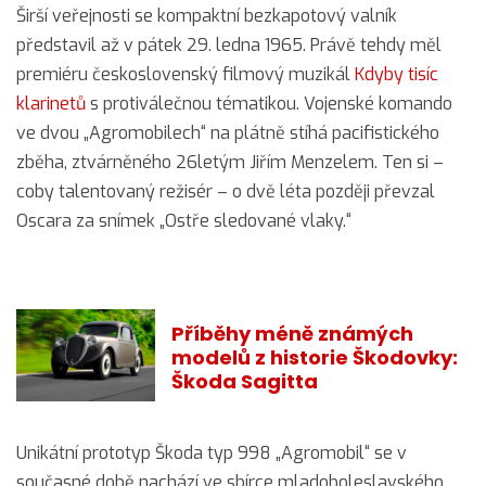
Širší veřejnosti se kompaktní bezkapotový valník
představil až v pátek 29. ledna 1965. Právě tehdy měl
premiéru československý filmový muzikál
Kdyby tisíc
klarinetů
s protiválečnou tématikou. Vojenské komando
ve dvou „Agromobilech“ na plátně stíhá pacifistického
zběha, ztvárněného 26letým Jiřím Menzelem. Ten si –
coby talentovaný režisér – o dvě léta později převzal
Oscara za snímek „Ostře sledované vlaky.“
Příběhy méně známých
modelů z historie Škodovky:
Škoda Sagitta
Unikátní prototyp Škoda typ 998 „Agromobil“ se v
současné době nachází ve sbírce mladoboleslavského