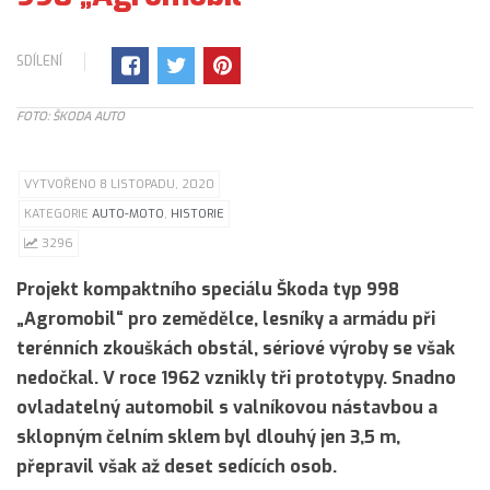
SDÍLENÍ
FOTO: ŠKODA AUTO
VYTVOŘENO 8 LISTOPADU, 2020
KATEGORIE
AUTO-MOTO
,
HISTORIE
3296
Projekt kompaktního speciálu Škoda typ 998
„Agromobil“ pro zemědělce, lesníky a armádu při
terénních zkouškách obstál, sériové výroby se však
nedočkal. V roce 1962 vznikly tři prototypy. Snadno
ovladatelný automobil s valníkovou nástavbou a
sklopným čelním sklem byl dlouhý jen 3,5 m,
přepravil však až deset sedících osob.