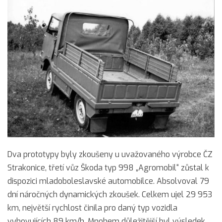
Dva prototypy byly zkoušeny u uvažovaného výrobce ČZ
Strakonice, třetí vůz Škoda typ 998 „Agromobil“ zůstal k
dispozici mladoboleslavské automobilce. Absolvoval 79
dní náročných dynamických zkoušek. Celkem ujel 29 953
km, největší rychlost činila pro daný typ vozidla
vyhovujících 89 km/h. Mnohem důležitější byl výsledek