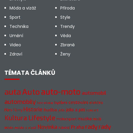
Móda a vizáž
Příroda
Sport
Style
Technika
Trendy
Umění
Věda
Video
Zbraně
Zdraví
Ženy
TÉMATA ČLÁNKŮ
Auto
auto-moto
auta
automobil
automobily
cestování
elektro
bydlení
bez obalu
Historie
hudba
jídlo a pití
film
Filmy
jídlo
koncert
Kultura
Lifestyle
muzika
motorsport
muži
rady
rady
Novinka
Praha
návod
móda a vizáž
Móda