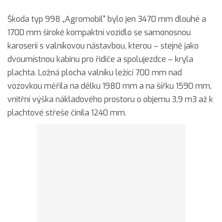
Škoda typ 998 „Agromobil“ bylo jen 3470 mm dlouhé a
1700 mm široké kompaktní vozidlo se samonosnou
karoserií s valníkovou nástavbou, kterou – stejně jako
dvoumístnou kabinu pro řidiče a spolujezdce – kryla
plachta. Ložná plocha valníku ležící 700 mm nad
vozovkou měřila na délku 1980 mm a na šířku 1590 mm,
vnitřní výška nákladového prostoru o objemu 3,9 m3 až k
plachtové střeše činila 1240 mm.