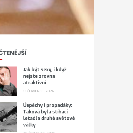
ČTENĚJŠÍ
Jak být sexy, i když
nejste zrovna
atraktivní
13 ČERVENCE, 2026
Úspěchy i propadáky:
Taková byla stíhací
letadla druhé světové
války