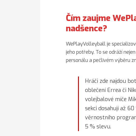
Čím zaujme WePla
nadšence?
WePlayVolleyball je specializo
jeho potřeby. To se odráží nejen
personálu a pečlivém výběru z
Hráči zde najdou bot
oblečení Errea či Nik
volejbalové míče Mi
sekci dosahují až 60
věrnostního progra
5 % slevu.