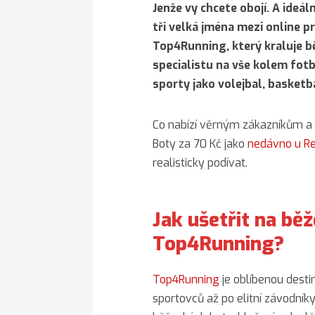
Jenže vy chcete obojí. A ideáln
tři velká jména mezi online p
Top4Running, který kraluje 
specialistu na vše kolem fot
sporty jako volejbal, basketb
Co nabízí věrným zákazníkům a 
Boty za 70 Kč jako
nedávno u R
realisticky podívat.
Jak ušetřit na bě
Top4Running?
Top4Running
je oblíbenou desti
sportovců až po elitní závodník