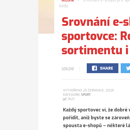
Mzone
Srovnání e-shopů pro spo
>
kódy
Srovnání e-
sportovce: R
sortimentu i
SHARE
SDÍLENÍ
0
VYTVOŘENO 25 ČERVENCE, 2025
KATEGORIE
SPORT
1927
Každý sportovec ví, že dobré 
pořídit, aniž byste se zárove
spousta e-shopů – některé láka