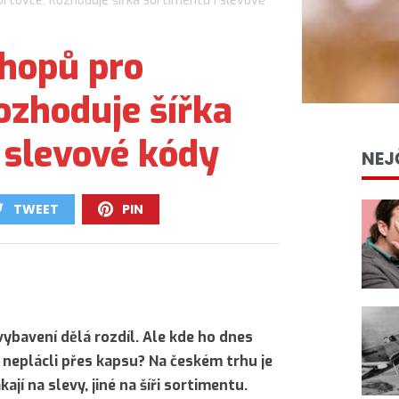
rtovce: Rozhoduje šířka sortimentu i slevové
shopů pro
ozhoduje šířka
 slevové kódy
NEJ
TWEET
PIN
0
0
vybavení dělá rozdíl. Ale kde ho dnes
ň neplácli přes kapsu? Na českém trhu je
jí na slevy, jiné na šíři sortimentu.