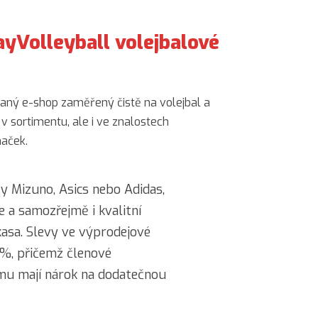
yVolleyball volejbalové
vaný e-shop zaměřený čistě na volejbal a
 v sortimentu, ale i ve znalostech
naček.
y Mizuno, Asics nebo Adidas,
e a samozřejmě i kvalitní
kasa. Slevy ve výprodejové
 %, přičemž členové
mu mají nárok na dodatečnou