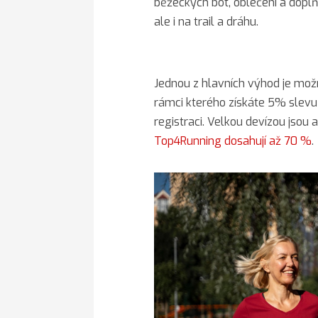
běžeckých bot, oblečení a doplňků
ale i na trail a dráhu.
Jednou z hlavních výhod je mož
rámci kterého získáte 5% slevu
registraci. Velkou devízou jsou
Top4Running dosahují až 70 %
.