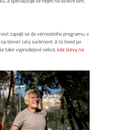
, a specializuje se nejen na silniční běh,
nost zapojit se do věrnostního programu, v
 na téměř celý sortiment. A to hned po
 ale také výprodejové sekce,
kde slevy na