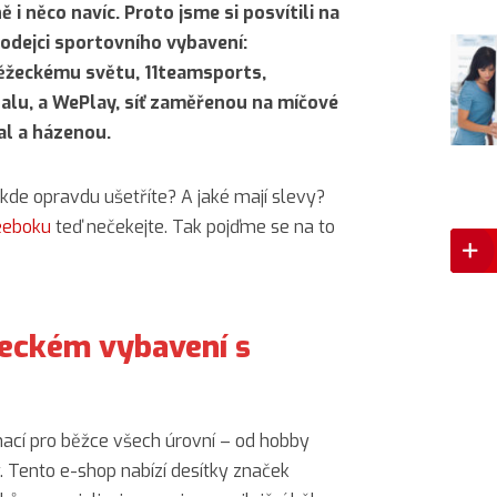
ě i něco navíc. Proto jsme si posvítili na
rodejci sportovního vybavení:
běžeckému světu, 11teamsports,
balu, a WePlay, síť zaměřenou na míčové
al a házenou.
kde opravdu ušetříte? A jaké mají slevy?
eeboku
teď nečekejte. Tak pojďme se na to
žeckém vybavení s
nací pro běžce všech úrovní – od hobby
y. Tento e-shop nabízí desítky značek