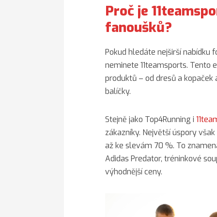
Proč je 11teamspo
fanoušků?
Pokud hledáte nejširší nabídku
neminete 11teamsports. Tento 
produktů – od dresů a kopaček
balíčky.
Stejně jako Top4Running i
11tea
zákazníky. Největší úspory však 
až ke slevám 70 %. To znamená,
Adidas Predator, tréninkové so
výhodnější ceny.