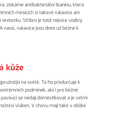
ra, získáme antibakteriální tkaninu, která
zimních měsících si takové rukavice ani
textovku. Stříbro je totiž nejvíce vodivý
 A navíc, rukavice jsou dnes už běžně k
vá kůže
ejpružnější na světě. To ho předurčuje k
 extrémních podmínek, ale i pro běžné
e pavouci se nedají domestikovat a je velmi
množství vláken. V chovu mají také v oblibě