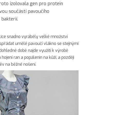
roto izolovala gen pro protein
čovou součástí pavoučího
 bakterií.
lice snadno vyráběly velké množství
 spřádat umělé pavoučí vlákno se stejnými
dohledné době najde využití k výrobě
a hojení ran a popálenin na kůži, a později
děv na běžné nošení.