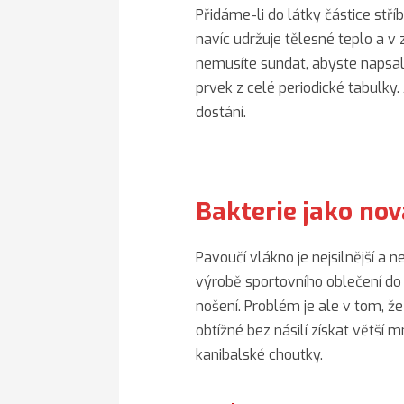
Přidáme-li do látky částice stříb
navíc udržuje tělesné teplo a v 
nemusíte sundat, abyste napsali 
prvek z celé periodické tabulky.
dostání.
Bakterie jako no
Pavoučí vlákno je nejsilnější a n
výrobě sportovního oblečení do
nošení. Problém je ale v tom, ž
obtížné bez násilí získat větší 
kanibalské choutky.