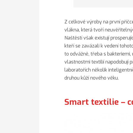
Z celkové výroby na první příčce
vlákna, která tvoří neuvěřiteln
Naštěstí však existují prosperu
kteří se zavázali k vedení toho
to odvážně, třeba s bakteriemi,
vlastnostmi textilií napodobují p
laboratořích několik inteligentn
druhou kůží nového věku.
Smart textilie – 