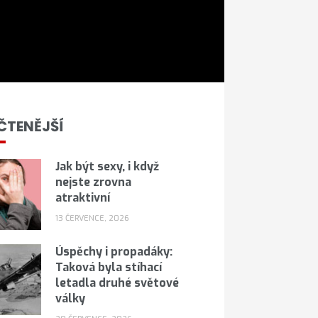
ČTENĚJŠÍ
Jak být sexy, i když
nejste zrovna
atraktivní
13 ČERVENCE, 2026
Úspěchy i propadáky:
Taková byla stíhací
letadla druhé světové
války