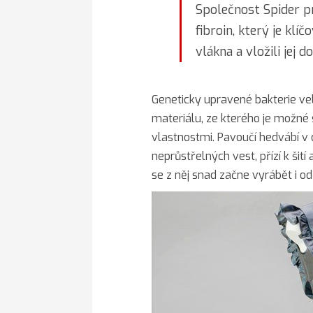
Společnost Spider p
fibroin, který je klí
vlákna a vložili jej do
Geneticky upravené bakterie ve
materiálu, ze kterého je možné
vlastnostmi. Pavoučí hedvábí v 
neprůstřelných vest, přízí k šití 
se z něj snad začne vyrábět i o