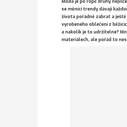
Móda je po ropě druhý nejvíce
se měnící trendy dávají kaž
života pořádně zabrat a ješt
vyrobeného oblečení z běžící
a nakolik je to udržitelné? Mn
materiálech, ale pořád to nes