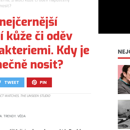
černá, žraločí kůže či oděv napuštěný
nosit?
nejčernější
í kůže či oděv
kteriemi. Kdy je
NEJ
ečně nosit?
TWEET
PIN
0
0
MCT WATCHES, THE UNSEEN STUDIO
A
,
TRENDY
,
VĚDA