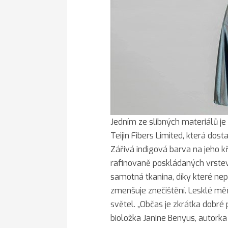
Jedním ze slibných materiálů j
Teijin Fibers Limited, která dos
Zářivá indigová barva na jeho k
rafinovaně poskládaných vrstev 
samotná tkanina, díky které nep
zmenšuje znečištění. Lesklé mě
světel. „Občas je zkrátka dobré p
bioložka Janine Benyus, autorka 