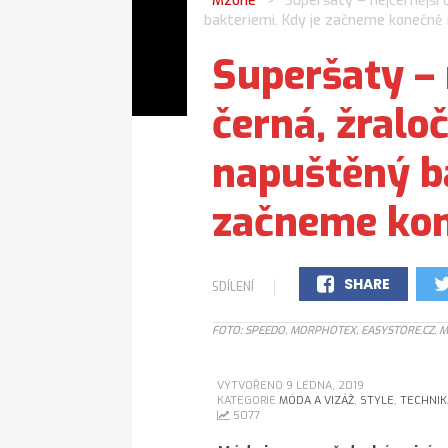
Mzone
Superšaty – nejčernější 
>
bakteriemi. Kdy je začneme konečně 
Superšaty – 
černá, žraloč
napuštěný ba
začneme kon
SHARE
SDÍLENÍ
0
FOTO: SPEEDO, MORPHOTEX, EASYSTORE.CZ, 
VYTVOŘENO 9 LEDNA, 2019
KATEGORIE
MÓDA A VIZÁŽ
,
STYLE
,
TECHNIK
5077