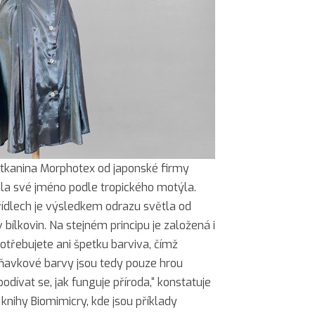
e tkanina Morphotex od japonské firmy
tala své jméno podle tropického motýla.
řídlech je výsledkem odrazu světla od
bílkovin. Na stejném principu je založená i
otřebujete ani špetku barviva, čímž
ňavkové barvy jsou tedy pouze hrou
odívat se, jak funguje příroda,“ konstatuje
knihy Biomimicry, kde jsou příklady