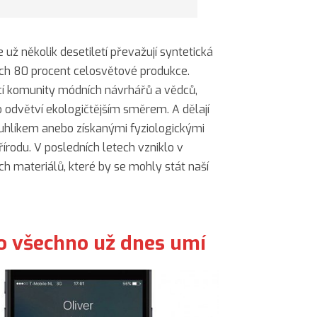
 už několik desetiletí převažují syntetická
ých 80 procent celosvětové produkce.
jící komunity módních návrhářů a vědců,
to odvětví ekologičtějším směrem. A dělají
 uhlíkem anebo získanými fyziologickými
řírodu. V posledních letech vzniklo v
ích materiálů, které by se mohly stát naší
co všechno už dnes umí