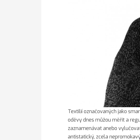
Textilií označovaných jako smar
oděvy dnes můžou měřit a regulo
zaznamenávat anebo vylučovat 
antistatický, zcela nepromokavý