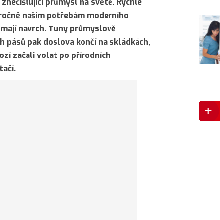
 znečišťující průmysl na světě. Rychle
doročně našim potřebám moderního
ě mají navrch. Tuny průmyslově
ch pásů pak doslova končí na skládkách,
ozí začali volat po přírodních
tačí.