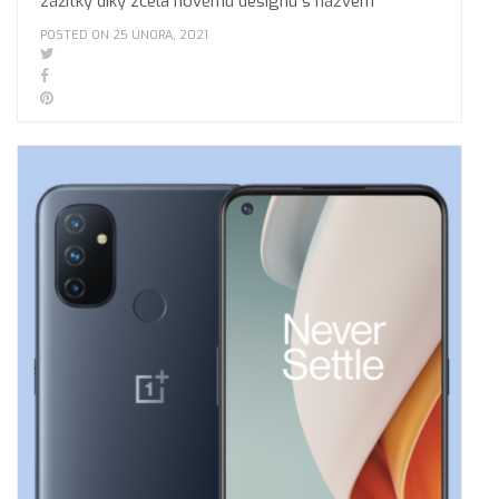
zážitky díky zcela novému designu s názvem
POSTED ON 25 ÚNORA, 2021