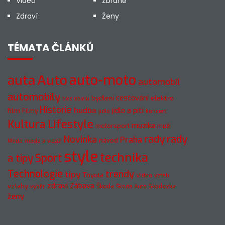
Video
Zbraně
Zdraví
Ženy
TÉMATA ČLÁNKŮ
Auto
auto-moto
auta
automobil
automobily
cestování
elektro
bydlení
bez obalu
Historie
hudba
jídlo a pití
film
Filmy
jídlo
koncert
Kultura
Lifestyle
muzika
motorsport
muži
rady
rady
Novinka
Praha
návod
móda a vizáž
Móda
style
technika
a tipy
Sport
Technologie
trendy
tipy
Toyota
Video
vztah
zdraví
Zábava
vztahy
Škoda
Škodovka
výběr
Škoda Auto
ženy