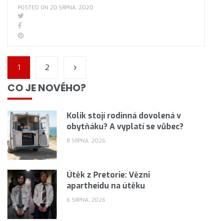
POSTED ON 20 SRPNA, 2020
1
2
CO JE NOVÉHO?
Kolik stojí rodinná dovolená v
obytňáku? A vyplatí se vůbec?
8 SRPNA, 2026
Útěk z Pretorie: Vězni
apartheidu na útěku
6 SRPNA, 2026