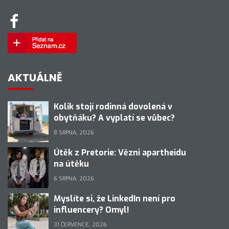
AKTUÁLNĚ
Kolik stojí rodinná dovolená v
obytňáku? A vyplatí se vůbec?
8 SRPNA, 2026
Útěk z Pretorie: Vězni apartheidu
na útěku
6 SRPNA, 2026
Myslíte si, že LinkedIn není pro
influencery? Omyl!
31 ČERVENCE, 2026