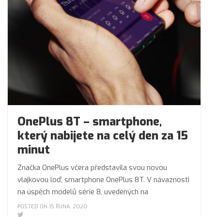
OnePlus 8T – smartphone,
který nabijete na celý den za 15
minut
Značka OnePlus včera představila svou novou
vlajkovou loď, smartphone OnePlus 8T. V návaznosti
na úspěch modelů série 8, uvedených na
POSTED ON 15 ŘÍJNA, 2020