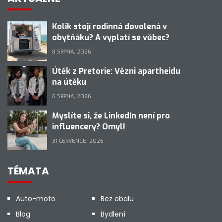
Kolik stojí rodinná dovolená v
obytňáku? A vyplatí se vůbec?
8 SRPNA, 2026
Útěk z Pretorie: Vězni apartheidu
na útěku
6 SRPNA, 2026
Myslíte si, že LinkedIn není pro
influencery? Omyl!
31 ČERVENCE, 2026
TÉMATA
Auto-moto
Bez obalu
Blog
Bydlení