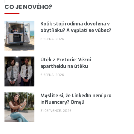
CO JE NOVÉHO?
Kolik stojí rodinná dovolená v
obytňáku? A vyplatí se vůbec?
8 SRPNA, 2026
Útěk z Pretorie: Vězni
apartheidu na útěku
6 SRPNA, 2026
Myslíte si, že LinkedIn není pro
influencery? Omyl!
31 ČERVENCE, 2026