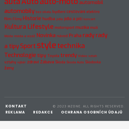
Auto
auto-moto
auta
automobil
automobily
cestování
elektro
bydlení
bez obalu
Historie
hudba
jídlo a pití
film
Filmy
jídlo
koncert
Kultura
Lifestyle
muzika
motorsport
muži
rady
rady
Novinka
Praha
návod
móda a vizáž
Móda
style
technika
a tipy
Sport
Technologie
trendy
tipy
Toyota
Video
vztah
zdraví
Zábava
vztahy
Škoda
Škodovka
výběr
Škoda Auto
ženy
KONTAKT
© 2023 MZONE. ALL RIGHTS RESERVED.
REKLAMA
REDAKCE
OCHRANA OSOBNÍCH ÚDAJŮ