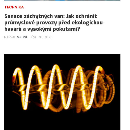
TECHNIKA
Sanace záchytných van: Jak ochránit
průmyslové provozy před ekologickou
havárií a vysokými pokutami?
NAPSAL
MZONE
ČVC 20, 2026