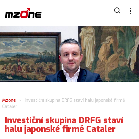
Mzone
Investiční skupina DRFG staví halu japonské firmě
>
Cataler
Investiční skupina DRFG staví
halu japonské firmě Cataler