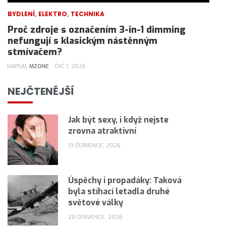
,
,
BYDLENÍ
ELEKTRO
TECHNIKA
Proč zdroje s označením 3-in-1 dimming
nefungují s klasickým nástěnným
stmívačem?
NAPSAL
MZONE
ČVC 1, 2026
NEJČTENĚJŠÍ
Jak být sexy, i když nejste
zrovna atraktivní
13 ČERVENCE, 2026
Úspěchy i propadáky: Taková
byla stíhací letadla druhé
světové války
20 ČERVENCE, 2026