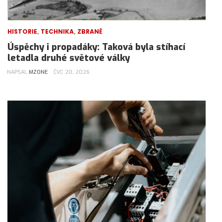
,
,
HISTORIE
TECHNIKA
ZBRANĚ
Úspěchy i propadáky: Taková byla stíhací
letadla druhé světové války
NAPSAL
MZONE
ČVC 20, 2026