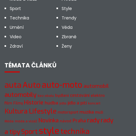
Sport
Style
Technika
Trendy
Umění
Věda
Video
Zbraně
Zdraví
Ženy
TÉMATA ČLÁNKŮ
auto-moto
auta
Auto
automobil
automobily
cestování
elektro
bydlení
bez obalu
Historie
hudba
jídlo a pití
film
Filmy
jídlo
koncert
Kultura
Lifestyle
muzika
motorsport
muži
rady
rady
Novinka
Praha
návod
móda a vizáž
Móda
style
technika
a tipy
Sport