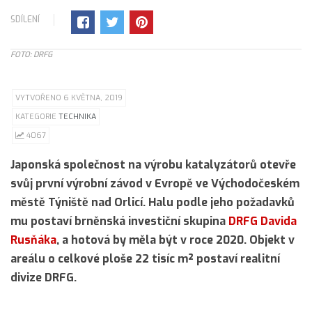
SDÍLENÍ
FOTO: DRFG
VYTVOŘENO 6 KVĚTNA, 2019
KATEGORIE
TECHNIKA
4067
Japonská společnost na výrobu katalyzátorů otevře
svůj první výrobní závod v Evropě ve Východočeském
městě Týniště nad Orlicí. Halu podle jeho požadavků
mu postaví brněnská investiční skupina
DRFG Davida
Rusňáka
, a hotová by měla být v roce 2020. Objekt v
areálu o celkové ploše 22 tisíc m² postaví realitní
divize DRFG.