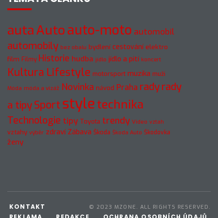
auto-moto
auta
Auto
automobil
automobily
cestování
elektro
bydlení
bez obalu
Historie
hudba
jídlo a pití
film
Filmy
jídlo
koncert
Kultura
Lifestyle
muzika
motorsport
muži
rady
rady
Novinka
Praha
návod
móda a vizáž
Móda
style
technika
a tipy
Sport
Technologie
trendy
tipy
Toyota
Video
vztah
zdraví
Zábava
vztahy
Škoda
Škodovka
výběr
Škoda Auto
ženy
KONTAKT
© 2023 MZONE. ALL RIGHTS RESERVED.
REKLAMA
REDAKCE
OCHRANA OSOBNÍCH ÚDAJŮ