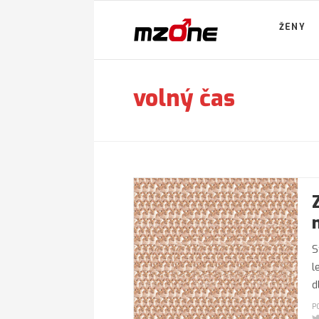
ŽENY
volný čas
S
l
d
P