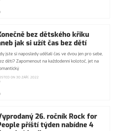
Konečně bez dětského křiku
aneb jak si užít čas bez dětí
dy jste si naposledy udělali čas ve dvou jen pro sebe,
ez dětí? Zapomenout na každodenní kolotoč, jet na
omantický
OSTED ON 30 ZÁŘÍ, 2022
Vyprodaný 26. ročník Rock for
People příští týden nabídne 4