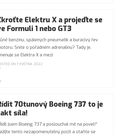
Zkroťte Elektru X a projeďte se
ve Formuli 1 nebo GT3
ůně benzínu, spálených pneumatik a burácivý řev
otoru. Sníte o pořádném adrenalinu? Tady je.
menuje se Elektra X a mezi
OSTED ON 7 KVĚTNA, 2022
Řídit 70tunový Boeing 737 to je
fakt síla!
Řídil jsem Boeing 737 a poslouchal mě na povel!“
ažijte tento nezapomenutelný pocit a staňte se