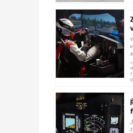
V
m
J
P
„
Z