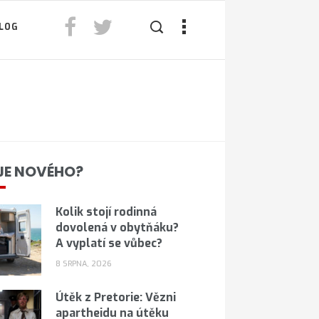
LOG
JE NOVÉHO?
Kolik stojí rodinná
dovolená v obytňáku?
A vyplatí se vůbec?
8 SRPNA, 2026
Útěk z Pretorie: Vězni
apartheidu na útěku