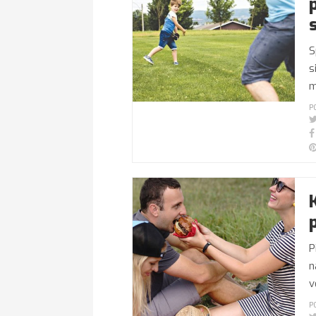
S
s
m
P
P
n
v
P