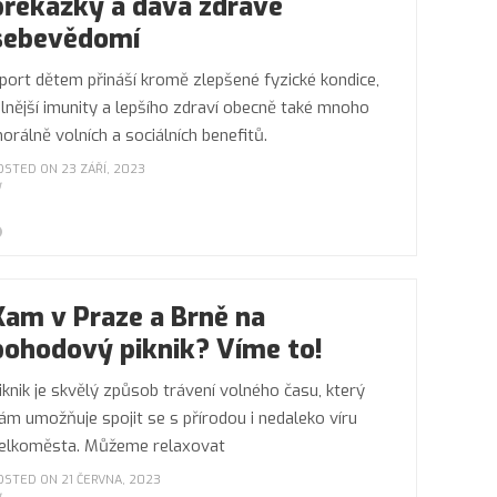
překážky a dává zdravé
sebevědomí
port dětem přináší kromě zlepšené fyzické kondice,
ilnější imunity a lepšího zdraví obecně také mnoho
orálně volních a sociálních benefitů.
OSTED ON 23 ZÁŘÍ, 2023
Kam v Praze a Brně na
pohodový piknik? Víme to!
iknik je skvělý způsob trávení volného času, který
ám umožňuje spojit se s přírodou i nedaleko víru
elkoměsta. Můžeme relaxovat
OSTED ON 21 ČERVNA, 2023