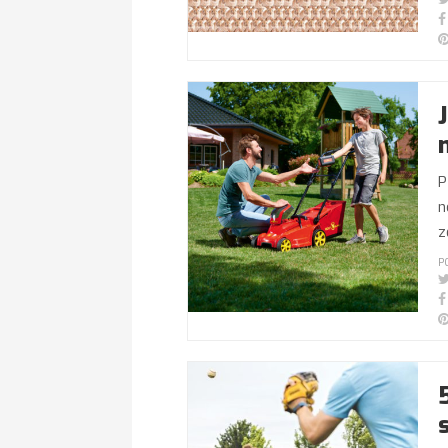
P
n
z
P