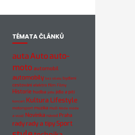
TÉMATA ČLÁNKŮ
Auto
auto-
auta
moto
automobil
automobily
bydlení
bez obalu
cestování
elektro
film
Filmy
Historie
hudba
jídlo a pití
jídlo
Kultura
Lifestyle
koncert
muzika
motorsport
muži
móda
Móda
Novinka
Praha
návod
a vizáž
rady
rady a tipy
Sport
style
technika