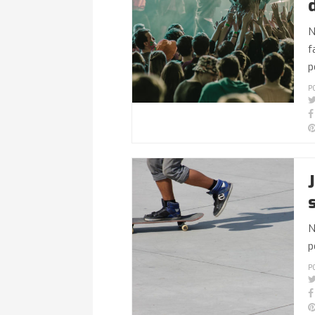
N
f
p
P
N
p
P