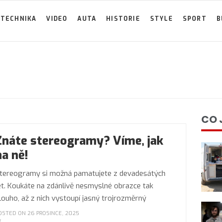
TECHNIKA
VIDEO
AUTA
HISTORIE
STYLE
SPORT
B
CO 
Znáte stereogramy? Víme, jak
na ně!
tereogramy si možná pamatujete z devadesátých
et. Koukáte na zdánlivě nesmyslné obrazce tak
louho, až z nich vystoupí jasný trojrozměrný
OSTED ON 26 PROSINCE, 2025