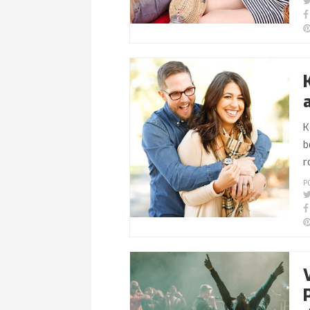
K
b
r
P