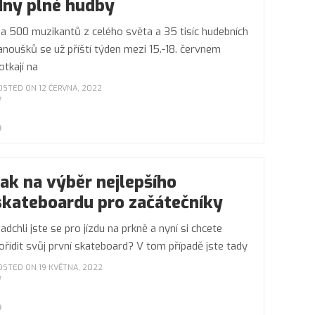
dny plné hudby
a 500 muzikantů z celého světa a 35 tisíc hudebních
anoušků se už příští týden mezi 15.-18. červnem
otkají na
OSTED ON 12 ČERVNA, 2022
Jak na výběr nejlepšího
skateboardu pro začátečníky
adchli jste se pro jízdu na prkně a nyní si chcete
ořídit svůj první skateboard? V tom případě jste tady
OSTED ON 19 KVĚTNA, 2022