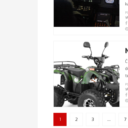
k
P
Č
d
t
P
1
2
3
…
7