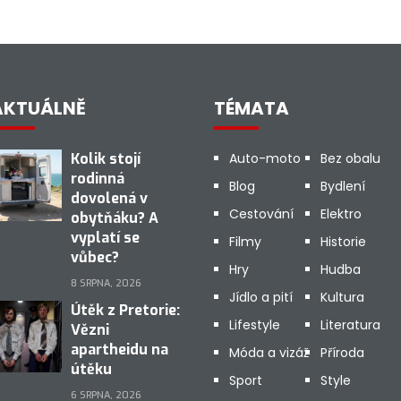
AKTUÁLNĚ
TÉMATA
Kolik stojí
Auto-moto
Bez obalu
rodinná
Blog
Bydlení
dovolená v
Cestování
Elektro
obytňáku? A
vyplatí se
Filmy
Historie
vůbec?
Hry
Hudba
8 SRPNA, 2026
Jídlo a pití
Kultura
Útěk z Pretorie:
Lifestyle
Literatura
Vězni
apartheidu na
Móda a vizáž
Příroda
útěku
Sport
Style
6 SRPNA, 2026