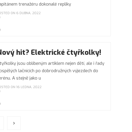
apitánem trenažéru dokonalé repliky
OSTED ON 6 DUBNA, 2022
Nový hit? Elektrické čtyřkolky!
tyřkolky jsou oblíbeným artiklem nejen dětí, ale i řady
ospělých lačnících po dobrodružných výjezdech do
erénu. A stejně jako u
OSTED ON 16 LEDNA, 2022