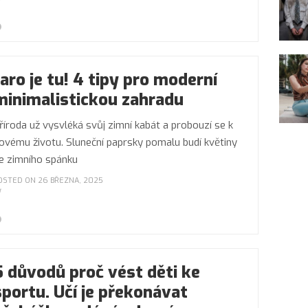
Jaro je tu! 4 tipy pro moderní
minimalistickou zahradu
říroda už vysvléká svůj zimní kabát a probouzí se k
ovému životu. Sluneční paprsky pomalu budí květiny
e zimního spánku
OSTED ON 26 BŘEZNA, 2025
5 důvodů proč vést děti ke
sportu. Učí je překonávat