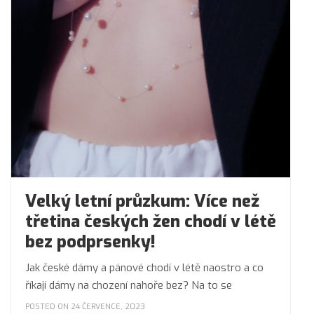
Velký letní průzkum: Více než
třetina českých žen chodí v létě
bez podprsenky!
Jak české dámy a pánové chodí v létě naostro a co
říkají dámy na chození nahoře bez? Na to se
POSTED ON 24 ČERVENCE, 2023