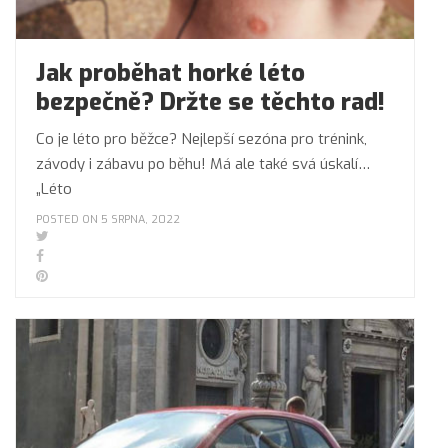
Jak proběhat horké léto
bezpečně? Držte se těchto rad!
Co je léto pro běžce? Nejlepší sezóna pro trénink,
závody i zábavu po běhu! Má ale také svá úskalí…
„Léto
POSTED ON 5 SRPNA, 2022