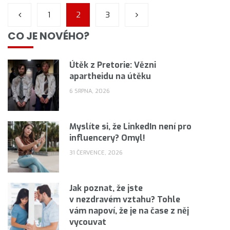
1
2
3
CO JE NOVÉHO?
Útěk z Pretorie: Vězni
apartheidu na útěku
6 SRPNA, 2026
Myslíte si, že LinkedIn není pro
influencery? Omyl!
31 ČERVENCE, 2026
Jak poznat, že jste
v nezdravém vztahu? Tohle
vám napoví, že je na čase z něj
vycouvat