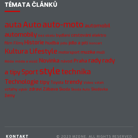
TÉMATA ČLÁNKŮ
auto-moto
auta
Auto
automobil
automobily
cestování
elektro
bydlení
bez obalu
Historie
hudba
jídlo a pití
film
Filmy
jídlo
koncert
Kultura
Lifestyle
muzika
motorsport
muži
rady
rady
Novinka
Praha
návod
móda a vizáž
Móda
style
technika
a tipy
Sport
Technologie
trendy
tipy
Toyota
Video
vztah
zdraví
Zábava
vztahy
Škoda
Škodovka
výběr
Škoda Auto
ženy
KONTAKT
© 2023 MZONE. ALL RIGHTS RESERVED.