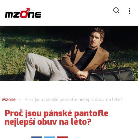
Mzone
Proč jsou pánské pantofle nejlepší obuv na léto?
>
Proč jsou pánské pantofle
nejlepší obuv na léto?