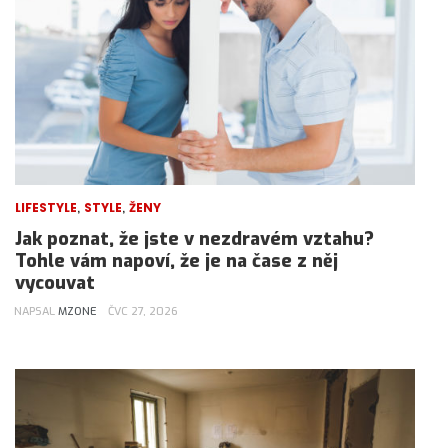
,
,
LIFESTYLE
STYLE
ŽENY
Jak poznat, že jste v nezdravém vztahu?
Tohle vám napoví, že je na čase z něj
vycouvat
NAPSAL
MZONE
ČVC 27, 2026