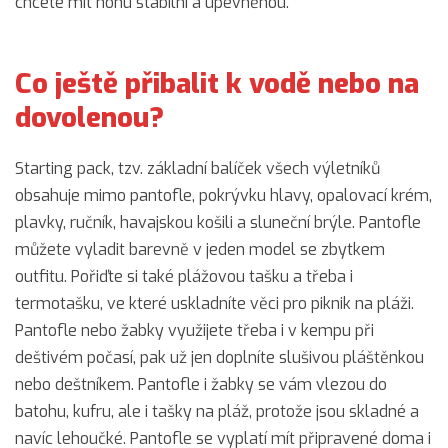
chcete mít nohu stabilní a upevněnou.
Co ještě přibalit k vodě nebo na
dovolenou?
Starting pack, tzv. základní balíček všech výletníků
obsahuje mimo pantofle, pokrývku hlavy, opalovací krém,
plavky, ručník, havajskou košili a sluneční brýle. Pantofle
můžete vyladit barevně v jeden model se zbytkem
outfitu. Pořiďte si také plážovou tašku a třeba i
termotašku, ve které uskladníte věci pro piknik na pláži.
Pantofle nebo žabky využijete třeba i v kempu při
deštivém počasí, pak už jen doplníte slušivou pláštěnkou
nebo deštníkem. Pantofle i žabky se vám vlezou do
batohu, kufru, ale i tašky na pláž, protože jsou skladné a
navíc lehoučké. Pantofle se vyplatí mít připravené doma i