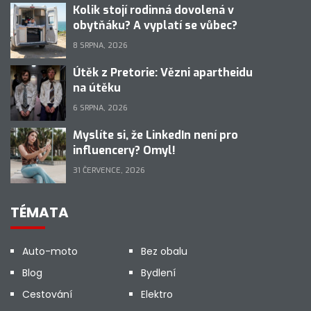
Kolik stojí rodinná dovolená v
obytňáku? A vyplatí se vůbec?
8 SRPNA, 2026
Útěk z Pretorie: Vězni apartheidu
na útěku
6 SRPNA, 2026
Myslíte si, že LinkedIn není pro
influencery? Omyl!
31 ČERVENCE, 2026
TÉMATA
Auto-moto
Bez obalu
Blog
Bydlení
Cestování
Elektro