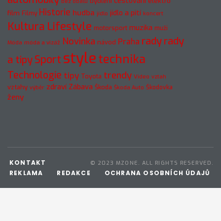
cestování
elektro
bydlení
bez obalu
Historie
hudba
jídlo a pití
film
Filmy
jídlo
koncert
Kultura
Lifestyle
muzika
motorsport
muži
rady
rady
Novinka
Praha
návod
móda a vizáž
Móda
style
technika
a tipy
Sport
Technologie
trendy
tipy
Toyota
Video
vztah
zdraví
Zábava
vztahy
Škoda
Škodovka
výběr
Škoda Auto
ženy
KONTAKT
© 2023 MZONE. ALL RIGHTS RESERVED.
REKLAMA
REDAKCE
OCHRANA OSOBNÍCH ÚDAJŮ