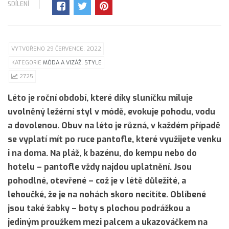
SDÍLENÍ
VYTVOŘENO 29 ČERVENCE, 2022
KATEGORIE
MÓDA A VIZÁŽ
,
STYLE
2725
Léto je roční období, které díky sluníčku miluje
uvolněný ležérní styl v módě, evokuje pohodu, vodu
a dovolenou. Obuv na léto je různá, v každém případě
se vyplatí mít po ruce pantofle, které využijete venku
i na doma. Na pláž, k bazénu, do kempu nebo do
hotelu – pantofle vždy najdou uplatnění. Jsou
pohodlné, otevřené – což je v létě důležité, a
lehoučké, že je na nohách skoro necítíte. Oblíbené
jsou také žabky – boty s plochou podrážkou a
jediným proužkem mezi palcem a ukazováčkem na