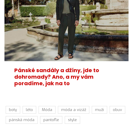
Pánské sandály a džíny, jde to
dohromady? Ano, a my vám
poradíme, jak na to
boty
léto
Móda
móda a vizáž
muži
obuv
pánská móda
pantofle
style