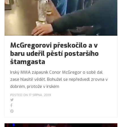
McGregorovi přeskočilo a v
baru udeřil pěstí postaršího
štamgasta
Irský MMA zápasník Conor McGregor o sobě dal
zase hlasitě vědět. Bohužel se nepředvedl zrovna v
dobrém, protože v irském
POSTED ON 17 SRPNA, 2019