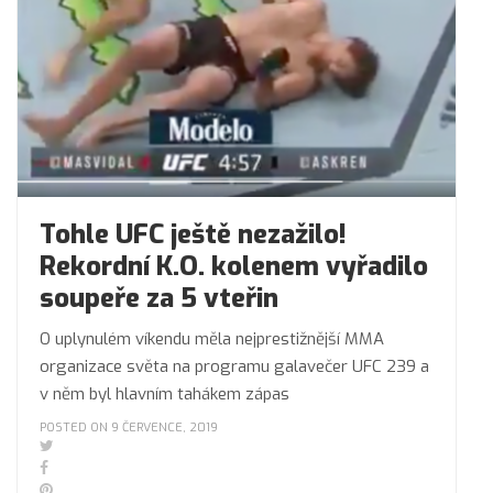
Tohle UFC ještě nezažilo!
Rekordní K.O. kolenem vyřadilo
soupeře za 5 vteřin
O uplynulém víkendu měla nejprestižnější MMA
organizace světa na programu galavečer UFC 239 a
v něm byl hlavním tahákem zápas
POSTED ON 9 ČERVENCE, 2019