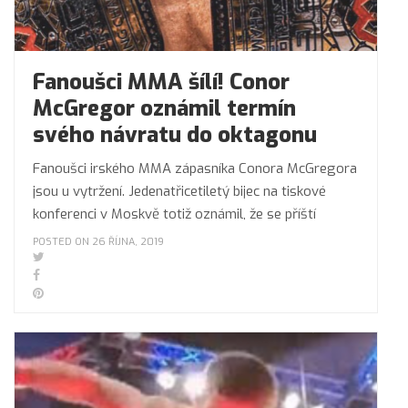
Fanoušci MMA šílí! Conor
McGregor oznámil termín
svého návratu do oktagonu
Fanoušci irského MMA zápasníka Conora McGregora
jsou u vytržení. Jedenatřicetiletý bijec na tiskové
konferenci v Moskvě totiž oznámil, že se příští
POSTED ON 26 ŘÍJNA, 2019