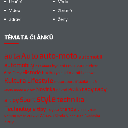
Umění
Věda
Video
Zbraně
Zdraví
Ženy
TÉMATA ČLÁNKŮ
auto-moto
auta
Auto
automobil
automobily
cestování
elektro
bydlení
bez obalu
Historie
hudba
jídlo a pití
film
Filmy
jídlo
koncert
Kultura
Lifestyle
muzika
motorsport
muži
rady
rady
Novinka
Praha
návod
móda a vizáž
Móda
style
technika
a tipy
Sport
Technologie
trendy
tipy
Toyota
Video
vztah
zdraví
Zábava
vztahy
Škoda
Škodovka
výběr
Škoda Auto
ženy