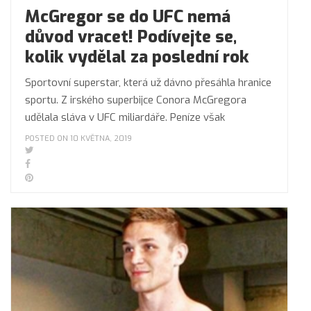
McGregor se do UFC nemá
důvod vracet! Podívejte se,
kolik vydělal za poslední rok
Sportovní superstar, která už dávno přesáhla hranice
sportu. Z irského superbijce Conora McGregora
udělala sláva v UFC miliardáře. Peníze však
POSTED ON 10 KVĚTNA, 2019