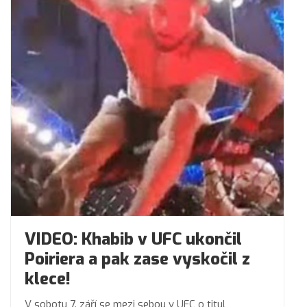
VIDEO: Khabib v UFC ukončil
Poiriera a pak zase vyskočil z
klece!
V sobotu 7. září se mezi sebou v UFC o titul