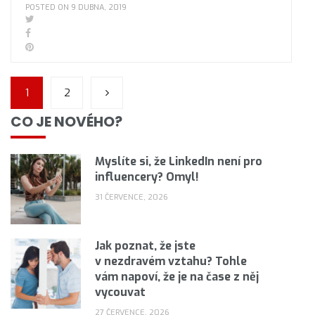
POSTED ON 9 DUBNA, 2019
1
2
CO JE NOVÉHO?
Myslíte si, že LinkedIn není pro
influencery? Omyl!
31 ČERVENCE, 2026
Jak poznat, že jste
v nezdravém vztahu? Tohle
vám napoví, že je na čase z něj
vycouvat
27 ČERVENCE, 2026