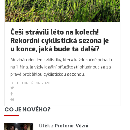
Češi strávili léto na kolech!
Rekordní cyklistická sezona je
u konce, jaká bude ta další?
Mezinárodní den cyklistiky, který každoročně připadá
na 1. října, je vždy ideální příležitostí ohlédnout se za
právě proběhlou cyklistickou sezonou.
POSTED ON 1 ŘÍJNA, 2020
CO JE NOVÉHO?
Útěk z Pretorie: Vězni