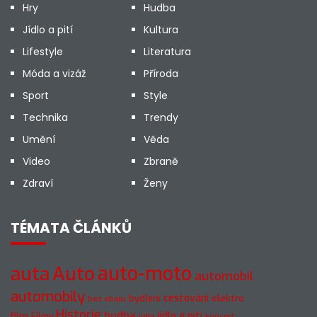
Hry
Hudba
Jídlo a pití
Kultura
Lifestyle
Literatura
Móda a vizáž
Příroda
Sport
Style
Technika
Trendy
Umění
Věda
Video
Zbraně
Zdraví
Ženy
TÉMATA ČLÁNKŮ
auto-moto
auta
Auto
automobil
automobily
cestování
elektro
bydlení
bez obalu
Historie
hudba
jídlo a pití
film
Filmy
jídlo
koncert