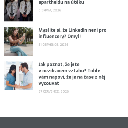
apartheidu na útěku
6 SRPNA, 2026
Myslíte si, že LinkedIn není pro
influencery? Omyl!
31 ČERVENCE, 2026
Jak poznat, že jste
v nezdravém vztahu? Tohle
vám napoví, že je na čase z něj
vycouvat
27 ČERVENCE, 2026