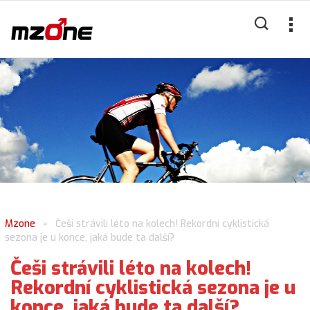
Mzone
Češi strávili léto na kolech! Rekordní cyklistická
>
sezona je u konce, jaká bude ta další?
Češi strávili léto na kolech!
Rekordní cyklistická sezona je u
konce, jaká bude ta další?