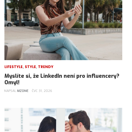
,
,
LIFESTYLE
STYLE
TRENDY
Myslíte si, že LinkedIn není pro influencery?
Omyl!
NAPSAL
MZONE
ČVC 31, 2026