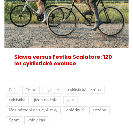
Slavia versus Festka Scalatore: 120
let cyklistické evoluce
Češi
Česko
cyklisté
cyklistická sezóna
cyklistika
jízda na kole
kola
Mezinárodní den cyklistiky
ohlédnutí
sezóna
Sport
volný čas