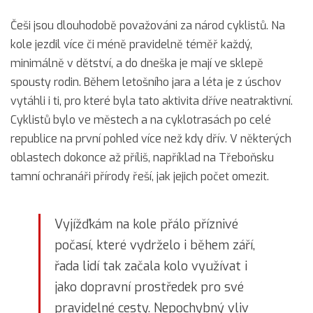
Češi jsou dlouhodobě považováni za národ cyklistů. Na
kole jezdil více či méně pravidelně téměř každý,
minimálně v dětství, a do dneška je mají ve sklepě
spousty rodin. Během letošního jara a léta je z úschov
vytáhli i ti, pro které byla tato aktivita dříve neatraktivní.
Cyklistů bylo ve městech a na cyklotrasách po celé
republice na první pohled více než kdy dřív. V některých
oblastech dokonce až příliš, například na Třeboňsku
tamní ochranáři přírody řeší, jak jejich počet omezit.
Vyjížďkám na kole přálo příznivé
počasí, které vydrželo i během září,
řada lidí tak začala kolo využívat i
jako dopravní prostředek pro své
pravidelné cesty. Nepochybný vliv