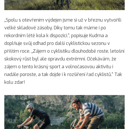
„Spolu s otevřením výdejen jsme si už v březnu vytvořili
velké skladové zásoby. Díky tomu tak máme i po
rekordním létě kola k dispozici.“, popisuje Kudrna a
doplňuje svůj odhad pro další cyklistickou sezonu v
příštím roce. „Zájem o cyklistiku dlouhodobě roste, letošní
skokový růst byl ale opravdu extrémní. Očekávám, že
zájem o tento krásný sport a volnočasovou aktivitu i
nadále poroste, a tak dojde i k rozšíření řad cyklistů.“ Tak
kolu zdar!