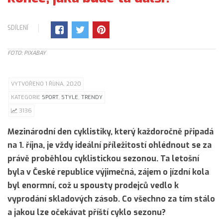
SDÍLENÍ
FOTO: PIXABAY
VYTVOŘENO 1 ŘÍJNA, 2020
KATEGORIE
SPORT
,
STYLE
,
TRENDY
3136
Mezinárodní den cyklistiky, který každoročně připadá
na 1. října, je vždy ideální příležitostí ohlédnout se za
právě proběhlou cyklistickou sezonou. Ta letošní
byla v České republice výjimečná, zájem o jízdní kola
byl enormní, což u spousty prodejců vedlo k
vyprodání skladových zásob. Co všechno za tím stálo
a jakou lze očekávat příští cyklo sezonu?