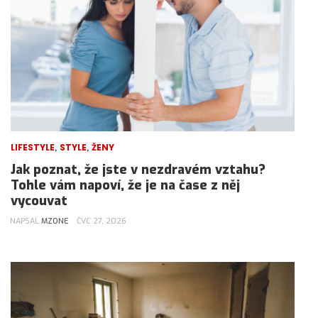
,
,
LIFESTYLE
STYLE
ŽENY
Jak poznat, že jste v nezdravém vztahu?
Tohle vám napoví, že je na čase z něj
vycouvat
NAPSAL
MZONE
ČVC 27, 2026