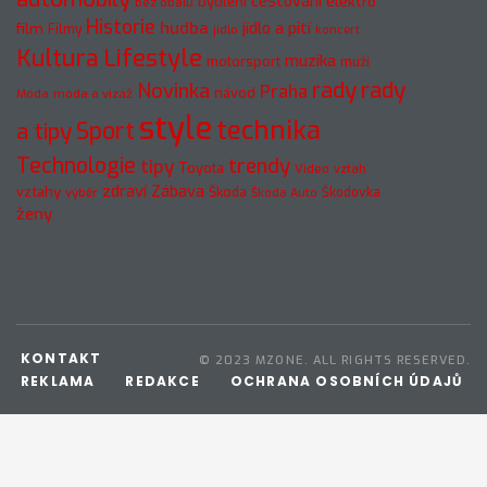
cestování
elektro
bydlení
bez obalu
Historie
hudba
jídlo a pití
film
Filmy
jídlo
koncert
Kultura
Lifestyle
muzika
motorsport
muži
rady
rady
Novinka
Praha
návod
móda a vizáž
Móda
style
technika
a tipy
Sport
Technologie
trendy
tipy
Toyota
Video
vztah
zdraví
Zábava
vztahy
Škoda
Škodovka
výběr
Škoda Auto
ženy
KONTAKT
© 2023 MZONE. ALL RIGHTS RESERVED.
REKLAMA
REDAKCE
OCHRANA OSOBNÍCH ÚDAJŮ