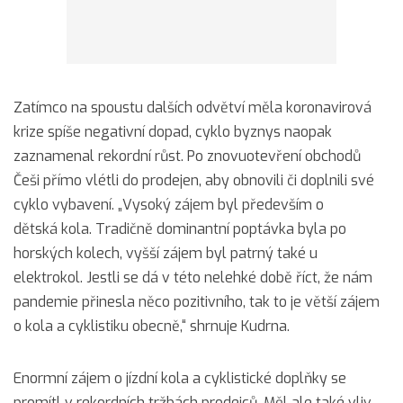
Zatímco na spoustu dalších odvětví měla koronavirová
krize spíše negativní dopad, cyklo byznys naopak
zaznamenal rekordní růst. Po znovuotevření obchodů
Češi přímo vlétli do prodejen, aby obnovili či doplnili své
cyklo vybavení. „Vysoký zájem byl především o
dětská kola. Tradičně dominantní poptávka byla po
horských kolech, vyšší zájem byl patrný také u
elektrokol. Jestli se dá v této nelehké době říct, že nám
pandemie přinesla něco pozitivního, tak to je větší zájem
o kola a cyklistiku obecně,“ shrnuje Kudrna.
Enormní zájem o jízdní kola a cyklistické doplňky se
promítl v rekordních tržbách prodejců. Měl ale také vliv