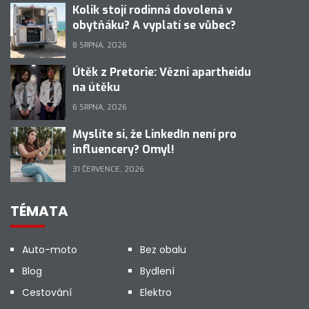
Kolik stojí rodinná dovolená v
obytňáku? A vyplatí se vůbec?
8 SRPNA, 2026
Útěk z Pretorie: Vězni apartheidu
na útěku
6 SRPNA, 2026
Myslíte si, že LinkedIn není pro
influencery? Omyl!
31 ČERVENCE, 2026
TÉMATA
Auto-moto
Bez obalu
Blog
Bydlení
Cestování
Elektro