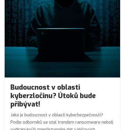
Budoucnost v oblasti
kyberzločinu? Útoků bude
přibývat!
Jaká je budoucnost v oblasti kyberbezpečnosti?
Podle odborníků se stal trendem ransomware neboli
vydírání kvůli znepřístupnění dat v klíčových