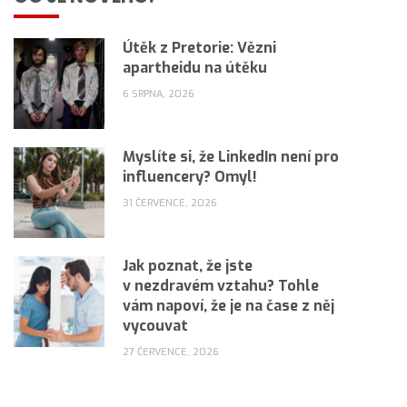
Útěk z Pretorie: Vězni
apartheidu na útěku
6 SRPNA, 2026
Myslíte si, že LinkedIn není pro
influencery? Omyl!
31 ČERVENCE, 2026
Jak poznat, že jste
v nezdravém vztahu? Tohle
vám napoví, že je na čase z něj
vycouvat
27 ČERVENCE, 2026