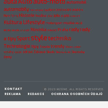
auto-moto
auta
Auto
automobil
automobily
cestování
elektro
bydlení
bez obalu
Historie
hudba
jídlo a pití
film
Filmy
jídlo
koncert
Kultura
Lifestyle
muzika
motorsport
muži
rady
rady
Novinka
Praha
návod
móda a vizáž
Móda
style
technika
a tipy
Sport
Technologie
trendy
tipy
Toyota
Video
vztah
zdraví
Zábava
vztahy
Škoda
Škodovka
výběr
Škoda Auto
ženy
KONTAKT
© 2023 MZONE. ALL RIGHTS RESERVED.
REKLAMA
REDAKCE
OCHRANA OSOBNÍCH ÚDAJŮ