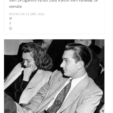
vám za cigaretu vyrazí zuby a ještě vám vynadají, že
nemáte
POSTED ON 22 ZÁŘÍ, 2024