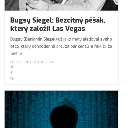
Bugsy Siegel: Bezcitný pěšák,
který založil Las Vegas
Bugsy (Benjamin Siegel) už jako malý sledoval svého
otce, který dennodenně dřel za pár centů, a řekl si, že
takhle
POSTED ON 9 KVĚTNA, 2024