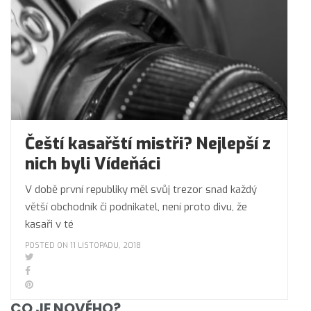
Čeští kasařští mistři? Nejlepší z
nich byli Vídeňáci
V době první republiky měl svůj trezor snad každý
větší obchodník či podnikatel, není proto divu, že
kasaři v té
POSTED ON 11 LISTOPADU, 2018
CO JE NOVÉHO?