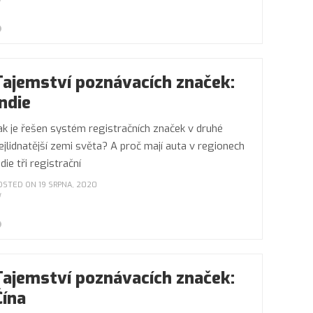
Tajemství poznávacích značek:
Indie
ak je řešen systém registračních značek v druhé
ejlidnatější zemi světa? A proč mají auta v regionech
ndie tři registrační
OSTED ON 19 SRPNA, 2020
Tajemství poznávacích značek:
Čína