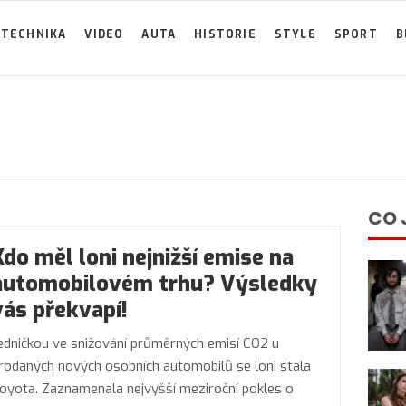
TECHNIKA
VIDEO
AUTA
HISTORIE
STYLE
SPORT
B
CO 
Kdo měl loni nejnižší emise na
automobilovém trhu? Výsledky
vás překvapí!
edničkou ve snižování průměrných emisí CO2 u
rodaných nových osobních automobilů se loni stala
oyota. Zaznamenala nejvyšší meziroční pokles o