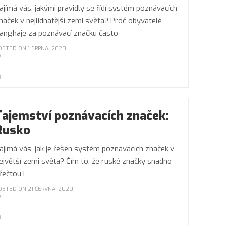
ajímá vás, jakými pravidly se řídí systém poznávacích
naček v nejlidnatější zemi světa? Proč obyvatelé
anghaje za poznávací značku často
OSTED ON 1 SRPNA, 2020
Tajemství poznávacích značek:
Rusko
ajímá vás, jak je řešen systém poznávacích značek v
ejvětší zemi světa? Čím to, že ruské značky snadno
řečtou i
OSTED ON 21 ČERVNA, 2020