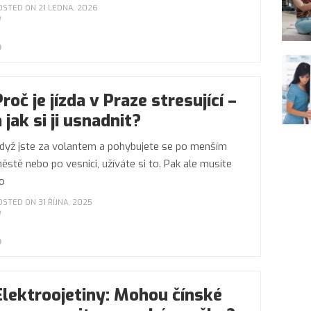
OSTED ON 21 LEDNA, 2026
Proč je jízda v Praze stresující –
a jak si ji usnadnit?
dyž jste za volantem a pohybujete se po menším
ěstě nebo po vesnici, užíváte si to. Pak ale musíte
o
OSTED ON 31 ŘÍJNA, 2025
Elektroojetiny: Mohou čínské