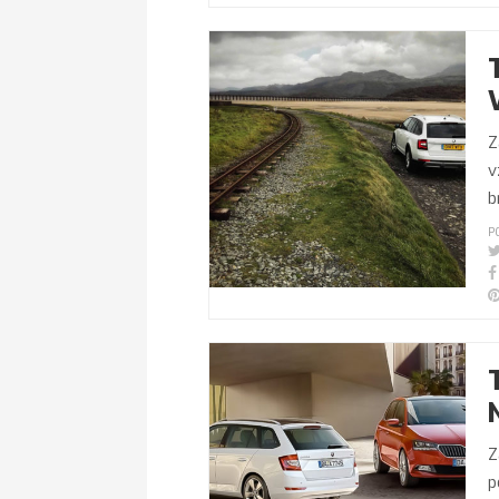
Z
v
b
P
Z
p