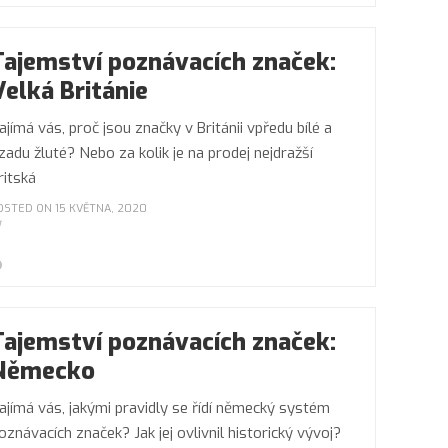
Tajemství poznávacích značek:
Velká Británie
ajímá vás, proč jsou značky v Británii vpředu bílé a
zadu žluté? Nebo za kolik je na prodej nejdražší
ritská
OSTED ON 15 KVĚTNA, 2020
Tajemství poznávacích značek:
Německo
ajímá vás, jakými pravidly se řídí německý systém
oznávacích značek? Jak jej ovlivnil historický vývoj?