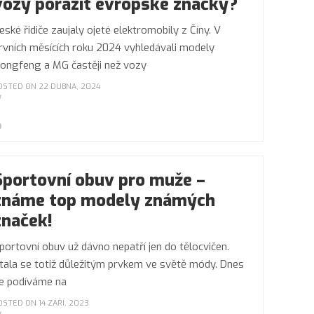
vozy porazit evropské značky?
eské řidiče zaujaly ojeté elektromobily z Číny. V
rvních měsících roku 2024 vyhledávali modely
ongfeng a MG častěji než vozy
OSTED ON 22 DUBNA, 2024
Sportovní obuv pro muže –
známe top modely známých
značek!
portovní obuv už dávno nepatří jen do tělocvičen.
tala se totiž důležitým prvkem ve světě módy. Dnes
e podíváme na
OSTED ON 14 ZÁŘÍ, 2023