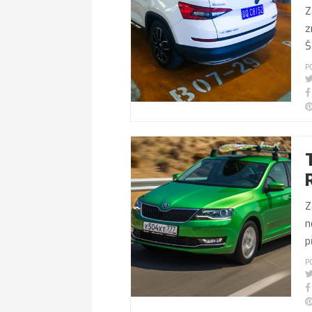
Z
z
Š
P
Z
n
p
P