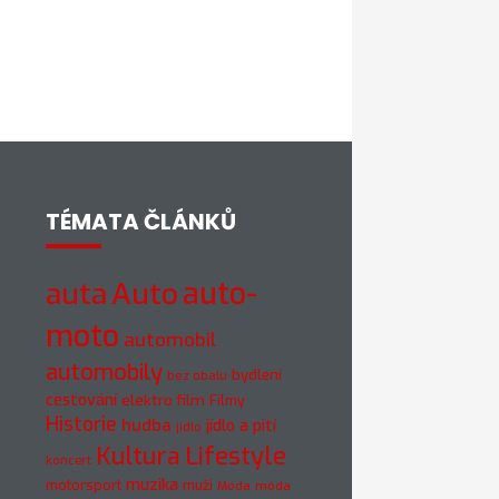
TÉMATA ČLÁNKŮ
auto-
auta
Auto
moto
automobil
automobily
bydlení
bez obalu
cestování
elektro
film
Filmy
Historie
hudba
jídlo a pití
jídlo
Kultura
Lifestyle
koncert
muzika
motorsport
muži
móda
Móda