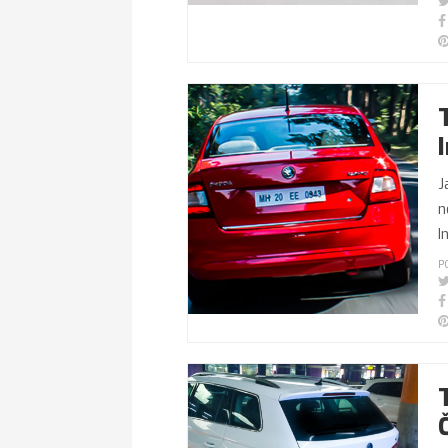
J
n
I
P