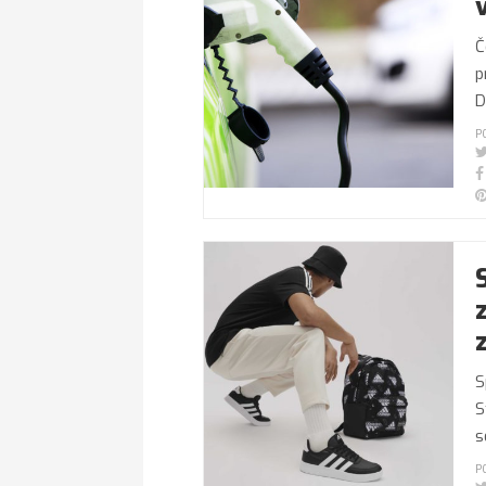
Č
p
D
P
S
S
s
P