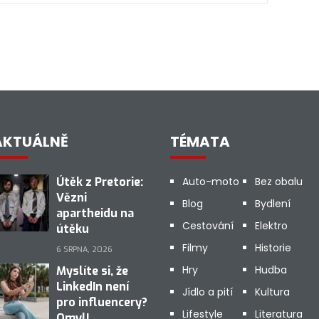
AKTUÁLNĚ
TÉMATA
Útěk z Pretorie:
Auto-moto
Bez obalu
Vězni
Blog
Bydlení
apartheidu na
Cestování
Elektro
útěku
Filmy
Historie
6 SRPNA, 2026
Hry
Hudba
Myslíte si, že
LinkedIn není
Jídlo a pití
Kultura
pro influencery?
Lifestyle
Literatura
Omyl!