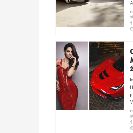
A
P
I
H
p
V
P