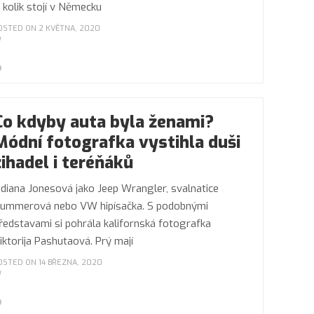
 kolik stojí v Německu
OSTED ON 2 KVĚTNA, 2020
Co kdyby auta byla ženami?
Módní fotografka vystihla duši
žihadel i teréňáků
ndiana Jonesová jako Jeep Wrangler, svalnatice
ummerová nebo VW hipísačka. S podobnými
ředstavami si pohrála kalifornská fotografka
iktorija Pashutaová. Prý mají
OSTED ON 14 BŘEZNA, 2020