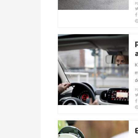
P
K
m
d
P