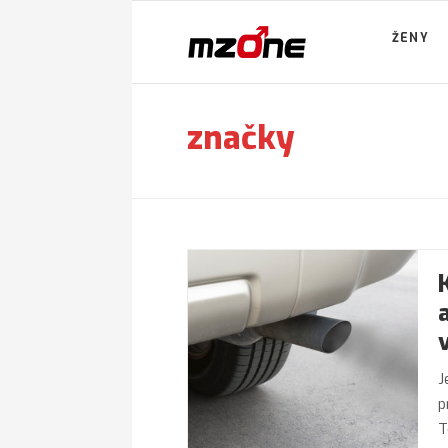
ŽENY
značky
J
p
T