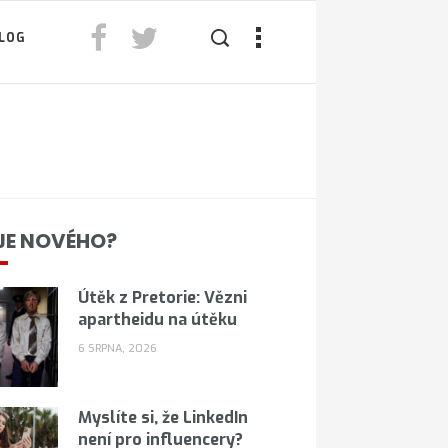
LOG
JE NOVÉHO?
Útěk z Pretorie: Vězni
apartheidu na útěku
6 SRPNA, 2026
Myslíte si, že LinkedIn
není pro influencery?