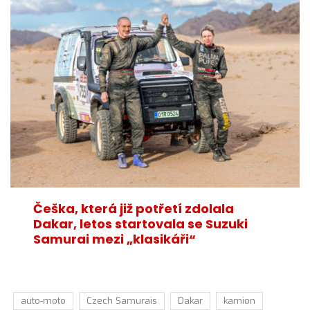
Češka, která již potřetí zdolala
Dakar, letos startovala se Suzuki
Samurai mezi „klasikáři“
auto-moto
Czech Samurais
Dakar
kamion