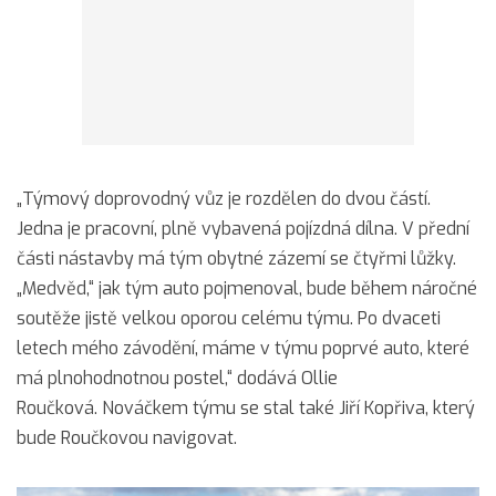
„Týmový doprovodný vůz je rozdělen do dvou částí.
Jedna je pracovní, plně vybavená pojízdná dílna. V přední
části nástavby má tým obytné zázemí se čtyřmi lůžky.
„Medvěd,“ jak tým auto pojmenoval, bude během náročné
soutěže jistě velkou oporou celému týmu. Po dvaceti
letech mého závodění, máme v týmu poprvé auto, které
má plnohodnotnou postel,“ dodává Ollie
Roučková. Nováčkem týmu se stal také Jiří Kopřiva, který
bude Roučkovou navigovat.