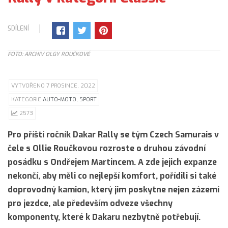
SDÍLENÍ
FOTO: ARCHIV OLGY ROUČKOVÉ
VYTVOŘENO 7 PROSINCE, 2022
KATEGORIE
AUTO-MOTO
,
SPORT
2573
Pro příští ročník Dakar Rally se tým Czech Samurais v
čele s Ollie Roučkovou rozroste o druhou závodní
posádku s Ondřejem Martincem. A zde jejich expanze
nekončí, aby měli co nejlepší komfort, pořídili si také
doprovodný kamion, který jim poskytne nejen zázemí
pro jezdce, ale především odveze všechny
komponenty, které k Dakaru nezbytně potřebují.