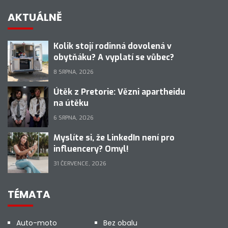
AKTUÁLNĚ
Kolik stojí rodinná dovolená v
obytňáku? A vyplatí se vůbec?
8 SRPNA, 2026
Útěk z Pretorie: Vězni apartheidu
na útěku
6 SRPNA, 2026
Myslíte si, že LinkedIn není pro
influencery? Omyl!
31 ČERVENCE, 2026
TÉMATA
Auto-moto
Bez obalu