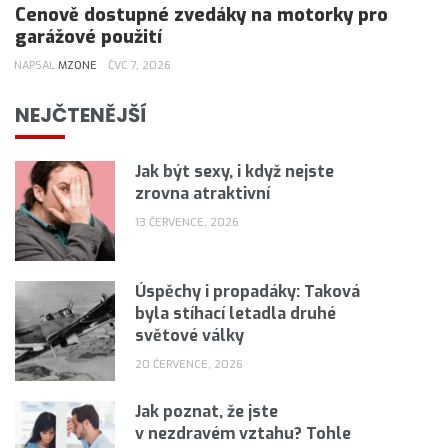
Cenově dostupné zvedáky na motorky pro
garážové použití
NAPSAL
MZONE
ČVC 7, 2026
NEJČTENĚJŠÍ
Jak být sexy, i když nejste
zrovna atraktivní
13 ČERVENCE, 2026
Úspěchy i propadáky: Taková
byla stíhací letadla druhé
světové války
20 ČERVENCE, 2026
Jak poznat, že jste
v nezdravém vztahu? Tohle