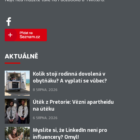
AKTUÁLNĚ
Kolik stojí rodinná dovolená v
obytňáku? A vyplatí se vůbec?
8 SRPNA, 2026
Útěk z Pretorie: Vězni apartheidu
na útěku
6 SRPNA, 2026
Myslíte si, že LinkedIn není pro
influencery? Omyl!