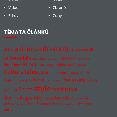
Video
Zbraně
Zdraví
Ženy
TÉMATA ČLÁNKŮ
Auto
auto-moto
auta
automobil
automobily
cestování
elektro
bydlení
bez obalu
Historie
hudba
jídlo a pití
film
Filmy
jídlo
koncert
Kultura
Lifestyle
muzika
motorsport
muži
rady
rady
Novinka
Praha
návod
móda a vizáž
Móda
style
technika
a tipy
Sport
Technologie
trendy
tipy
Toyota
Video
vztah
zdraví
Zábava
vztahy
Škoda
Škodovka
výběr
Škoda Auto
ženy