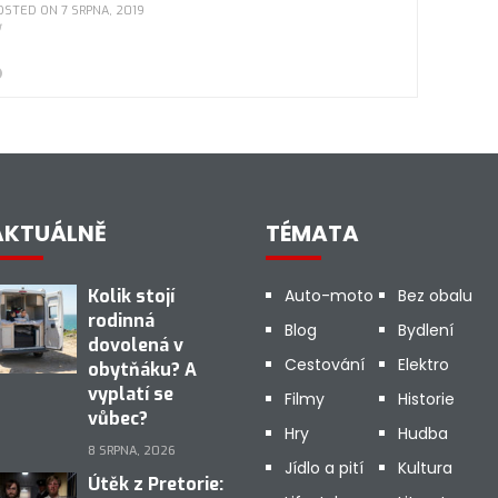
OSTED ON 7 SRPNA, 2019
AKTUÁLNĚ
TÉMATA
Kolik stojí
Auto-moto
Bez obalu
rodinná
Blog
Bydlení
dovolená v
Cestování
Elektro
obytňáku? A
vyplatí se
Filmy
Historie
vůbec?
Hry
Hudba
8 SRPNA, 2026
Jídlo a pití
Kultura
Útěk z Pretorie: