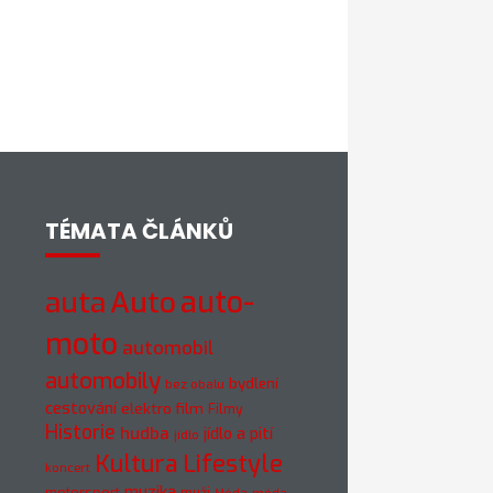
TÉMATA ČLÁNKŮ
Auto
auto-
auta
moto
automobil
automobily
bydlení
bez obalu
cestování
elektro
film
Filmy
Historie
hudba
jídlo a pití
jídlo
Kultura
Lifestyle
koncert
muzika
motorsport