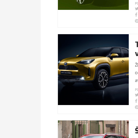
P
Ž
o
a
P