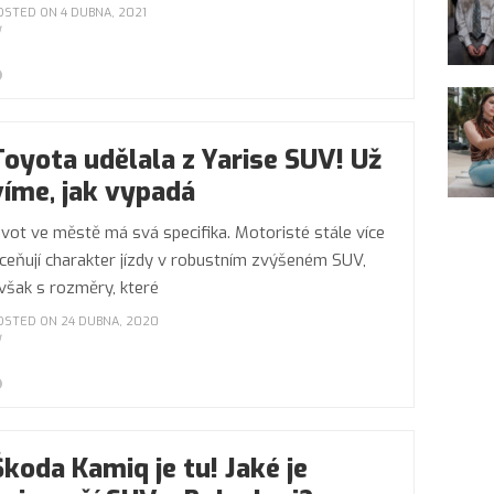
OSTED ON 4 DUBNA, 2021
Toyota udělala z Yarise SUV! Už
víme, jak vypadá
ivot ve městě má svá specifika. Motoristé stále více
ceňují charakter jízdy v robustním zvýšeném SUV,
však s rozměry, které
OSTED ON 24 DUBNA, 2020
Škoda Kamiq je tu! Jaké je