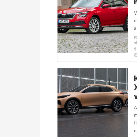
V
ú
a
P
A
m
f
n