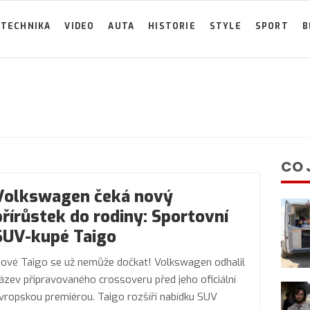
TECHNIKA
VIDEO
AUTA
HISTORIE
STYLE
SPORT
B
CO 
Volkswagen čeká nový
přírůstek do rodiny: Sportovní
SUV-kupé Taigo
ové Taigo se už nemůže dočkat! Volkswagen odhalil
ázev připravovaného crossoveru před jeho oficiální
vropskou premiérou. Taigo rozšíří nabídku SUV