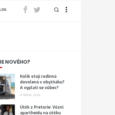
LOG
JE NOVÉHO?
Kolik stojí rodinná
dovolená v obytňáku?
A vyplatí se vůbec?
8 SRPNA, 2026
Útěk z Pretorie: Vězni
apartheidu na útěku