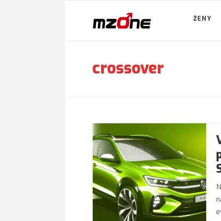
ŽENY
crossover
N
n
e