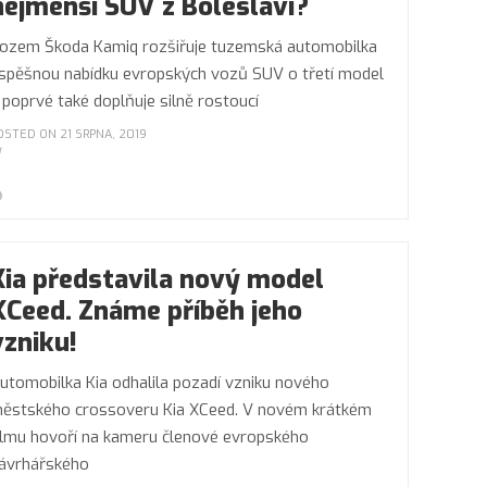
nejmenší SUV z Boleslavi?
ozem Škoda Kamiq rozšiřuje tuzemská automobilka
spěšnou nabídku evropských vozů SUV o třetí model
 poprvé také doplňuje silně rostoucí
OSTED ON 21 SRPNA, 2019
Kia představila nový model
XCeed. Známe příběh jeho
vzniku!
utomobilka Kia odhalila pozadí vzniku nového
ěstského crossoveru Kia XCeed. V novém krátkém
ilmu hovoří na kameru členové evropského
ávrhářského