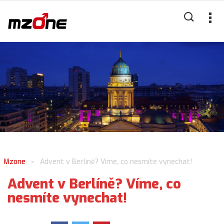
Mzone
Advent v Berlíně? Víme, co nesmíte vynechat!
>
Advent v Berlíně? Víme, co
nesmíte vynechat!