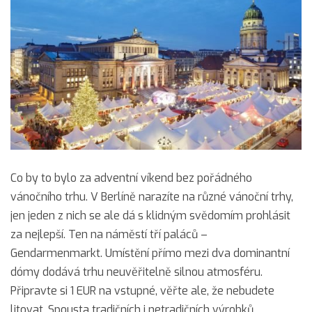
Co by to bylo za adventní víkend bez pořádného
vánočního trhu. V Berlíně narazíte na různé vánoční trhy,
jen jeden z nich se ale dá s klidným svědomím prohlásit
za nejlepší. Ten na náměstí tří paláců –
Gendarmenmarkt. Umístění přímo mezi dva dominantní
dómy dodává trhu neuvěřitelně silnou atmosféru.
Připravte si 1 EUR na vstupné, věřte ale, že nebudete
litovat. Spousta tradičních i netradičních výrobků,