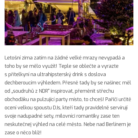
Letošní zima zatím na žádné velké mrazy nevypadá a
toho by se mělo využít! Teple se oblečte a vyrazte
s přítelkyní na ultrahipsterský drink s doslova
dechberoucím výhledem. Přesně tady by se našinec měl
od „soudruhů z NDR“ inspirovat, přeměnit střechu
obchoďáku na pulzující party místo, to chceš! Pařiči určitě
ocení velkou spoustu DJs, kteří tady pravidelně servírují
svoje nadupadné sety, milovníci romantiky zase ten
neskutečnej výhled na celé město. Nebe nad Berlínem je
zase o něco blíž!