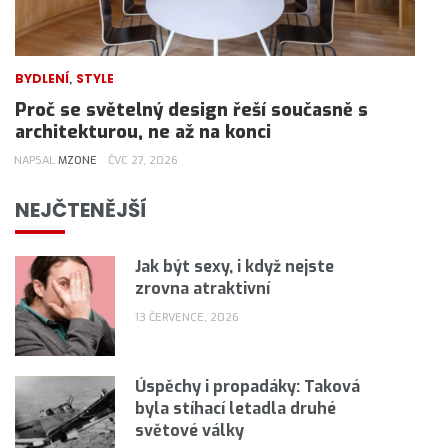
,
BYDLENÍ
STYLE
Proč se světelný design řeší současně s
architekturou, ne až na konci
NAPSAL
MZONE
ČVC 27, 2026
NEJČTENĚJŠÍ
Jak být sexy, i když nejste
zrovna atraktivní
13 ČERVENCE, 2026
Úspěchy i propadáky: Taková
byla stíhací letadla druhé
světové války