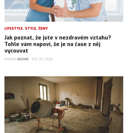
,
,
LIFESTYLE
STYLE
ŽENY
Jak poznat, že jste v nezdravém vztahu?
Tohle vám napoví, že je na čase z něj
vycouvat
NAPSAL
MZONE
ČVC 27, 2026