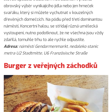
obrovský výběr vynikajícího jídla nebo jen hrneček
svařáku, který si můžete vychutnat v kouzelných
dřevěných domečcích. Na pódiu před třetí dominantou
náměstí, Koncertní halou, se střídají různá umělecká
vystoupení, nutno podotknout, že ne všechna jsou vždy
zdařilá, tomuhle trhu to ale rychle odpustíte.
Adresa:
náměstí Gendarmenmarkt, nedaleko stanic
metra U2 Stadtmitte, U6 Französische Straße
Burger z veřejných záchodků