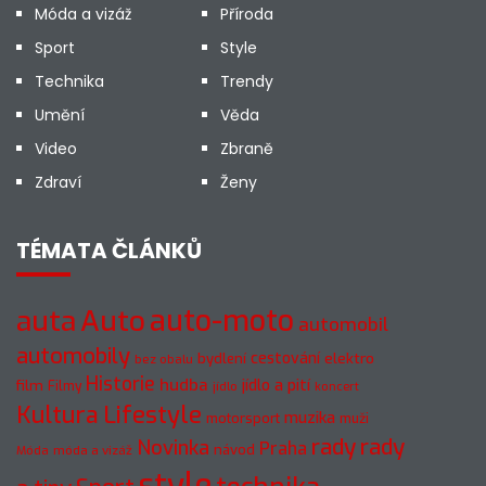
Móda a vizáž
Příroda
Sport
Style
Technika
Trendy
Umění
Věda
Video
Zbraně
Zdraví
Ženy
TÉMATA ČLÁNKŮ
auto-moto
auta
Auto
automobil
automobily
cestování
elektro
bydlení
bez obalu
Historie
hudba
jídlo a pití
film
Filmy
jídlo
koncert
Kultura
Lifestyle
muzika
motorsport
muži
rady
rady
Novinka
Praha
návod
móda a vizáž
Móda
style