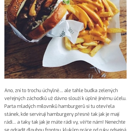
Ano, zní to trochu úchylně… ale tahle budka zelených
veřejných záchodků už dávno slouží k úplně jinému účelu.
Parta mladých milovníků hamburgerů si tu otevřela
stánek, kde servírují hamburgery přesně tak jak je mají
rádi… a taky tak jak je máte rádi vy, věřte nám! Nenechte
se odradit dlouhou frontou, klukům práce od ruky odsejpá