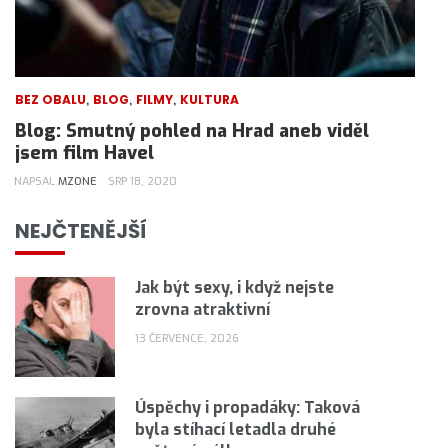
,
,
,
BEZ OBALU
BLOG
FILMY
KULTURA
Blog: Smutný pohled na Hrad aneb viděl
jsem film Havel
NAPSAL
MZONE
SRP 18, 2020
NEJČTENĚJŠÍ
Jak být sexy, i když nejste
zrovna atraktivní
13 ČERVENCE, 2026
Úspěchy i propadáky: Taková
byla stíhací letadla druhé