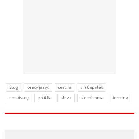
Blog
český jazyk
čeština
Jiří Čepelák
novotvary
politika
slova
slovotvorba
termíny