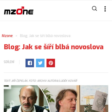
Mzone
Blog: Jak se šíří blbá novoslova
>
Blog: Jak se šíří blbá novoslova
SDÍLENÍ
TEXT: JIŘÍ ČEPELÁK, FOTO: ARCHIV AUTORA/LUDĚK KOVÁŘ