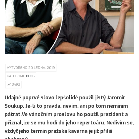
VYTVOŘENO 20 LEDNA, 2019
KATEGORIE
BLOG
3493
Údajně poprvé slovo lepšolidé použil jistý Jaromír
Soukup. Je-li to pravda, nevím, ani po tom nemíním
pátrat.Ve vánočním proslovu ho použil prezident a
přiznal, že se mu hodí do jeho repertoáru. Nedivím se,
vždyť jeho termín pražská kavárna je již příliš