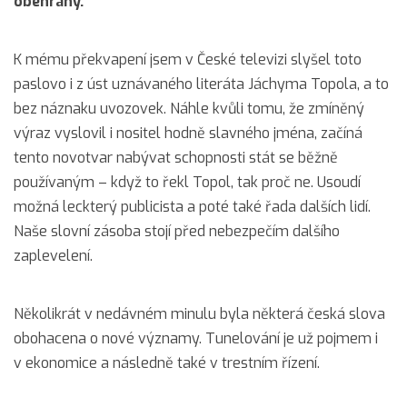
obehraný.
K mému překvapení jsem v České televizi slyšel toto
paslovo i z úst uznávaného literáta Jáchyma Topola, a to
bez náznaku uvozovek. Náhle kvůli tomu, že zmíněný
výraz vyslovil i nositel hodně slavného jména, začíná
tento novotvar nabývat schopnosti stát se běžně
používaným – když to řekl Topol, tak proč ne. Usoudí
možná leckterý publicista a poté také řada dalších lidí.
Naše slovní zásoba stojí před nebezpečím dalšího
zaplevelení.
Několikrát v nedávném minulu byla některá česká slova
obohacena o nové významy. Tunelování je už pojmem i
v ekonomice a následně také v trestním řízení.