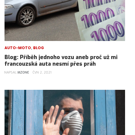
,
AUTO-MOTO
BLOG
Blog: Příběh jednoho vozu aneb proč už mi
francouzská auta nesmí přes práh
NAPSAL
MZONE
ČVN 2, 2021