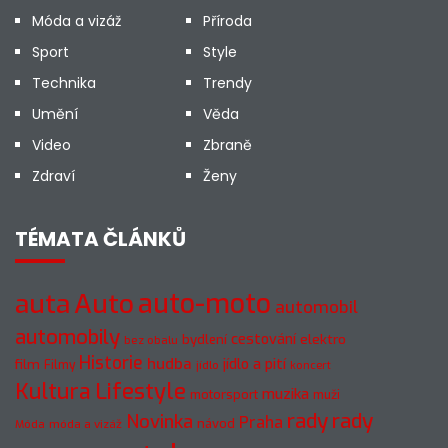
Móda a vizáž
Příroda
Sport
Style
Technika
Trendy
Umění
Věda
Video
Zbraně
Zdraví
Ženy
TÉMATA ČLÁNKŮ
Auto
auto-moto
auta
automobil
automobily
cestování
elektro
bydlení
bez obalu
Historie
hudba
jídlo a pití
film
Filmy
jídlo
koncert
Kultura
Lifestyle
muzika
motorsport
muži
rady
rady
Novinka
Praha
návod
móda a vizáž
Móda