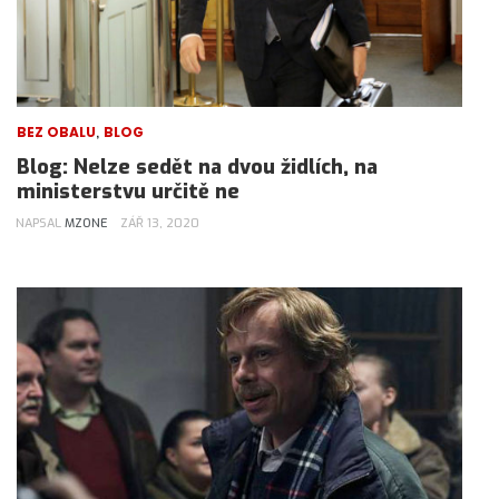
,
BEZ OBALU
BLOG
Blog: Nelze sedět na dvou židlích, na
ministerstvu určitě ne
NAPSAL
MZONE
ZÁŘ 13, 2020