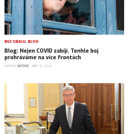
,
BEZ OBALU
BLOG
Blog: Nejen COVID zabíjí. Tenhle boj
prohráváme na více frontách
NAPSAL
MZONE
BŘE 14, 2021