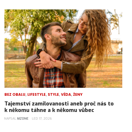
,
,
,
,
BEZ OBALU
LIFESTYLE
STYLE
VĚDA
ŽENY
Tajemství zamilovanosti aneb proč nás to
k někomu táhne a k někomu vůbec
NAPSAL
MZONE
LED 17, 2026