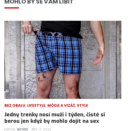
MOHLO BY SE VÁM LÍBIT
,
,
,
BEZ OBALU
LIFESTYLE
MÓDA A VIZÁŽ
STYLE
Jedny trenky nosí muži i týden, čisté si
berou jen když by mohlo dojít na sex
NAPSAL
MZONE
BŘE 17, 2026