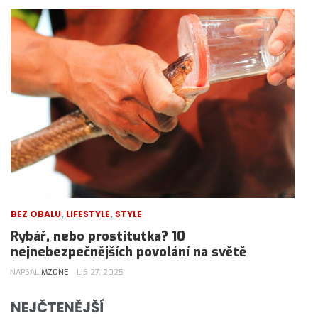
,
,
BEZ OBALU
LIFESTYLE
STYLE
Rybář, nebo prostitutka? 10
nejnebezpečnějších povolání na světě
NAPSAL
MZONE
LIS 27, 2025
NEJČTENĚJŠÍ