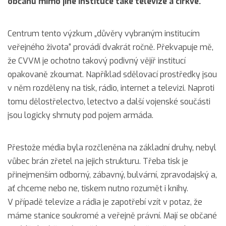
občanů mimo jiné instituce také televize a církve.
Centrum tento výzkum „důvěry vybraným institucím
veřejného života“ provádí dvakrát ročně. Překvapuje mě,
že CVVM je ochotno takový podivný vějíř institucí
opakovaně zkoumat. Například sdělovací prostředky jsou
v něm rozděleny na tisk, rádio, internet a televizi. Naproti
tomu dělostřelectvo, letectvo a další vojenské součásti
jsou logicky shrnuty pod pojem armáda.
Přestože média byla rozčleněna na základní druhy, nebyl
vůbec brán zřetel na jejich strukturu. Třeba tisk je
přinejmenším odborný, zábavný, bulvární, zpravodajský a,
ať chceme nebo ne, tiskem nutno rozumět i knihy.
V případě televize a rádia je zapotřebí vzít v potaz, že
máme stanice soukromé a veřejně právní. Mají se občané