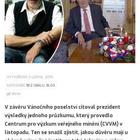
VYTVOŘENO 2 LEDNA, 2019
KATEGORIE
BEZ OBALU
,
BLOG
8534
V závěru Vánočního poselství citoval prezident
výsledky jednoho průzkumu, který provedlo
Centrum pro výzkum veřejného mínění (CVVM) v
listopadu. Ten se snažil zjistit, jakou důvěru mají u