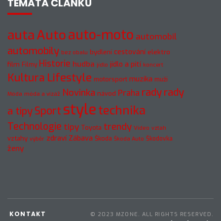
TÉMATA ČLÁNKŮ
auto-moto
auta
Auto
automobil
automobily
cestování
elektro
bydlení
bez obalu
Historie
hudba
jídlo a pití
film
Filmy
jídlo
koncert
Kultura
Lifestyle
muzika
motorsport
muži
rady
rady
Novinka
Praha
návod
móda a vizáž
Móda
style
technika
a tipy
Sport
Technologie
trendy
tipy
Toyota
Video
vztah
zdraví
Zábava
vztahy
Škoda
Škodovka
výběr
Škoda Auto
ženy
KONTAKT
© 2023 MZONE. ALL RIGHTS RESERVED.