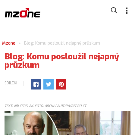
Mzone
Blog: Komu posloužil nejapný průzkum
>
Blog: Komu posloužil nejapný
průzkum
SDÍLENÍ
TEXT: JIŘÍ ČEPELÁK, FOTO: ARCHIV AUTORA/REPRO ČT