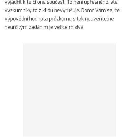
vyjádřit k té či oné součásti, to není upřesněno, ale
výzkumníky to z klidu nevyrušuje. Domnívám se, že
výpovědní hodnota průzkumu s tak neuvěřitelně
neurčitým zadáním je velice mizivá.