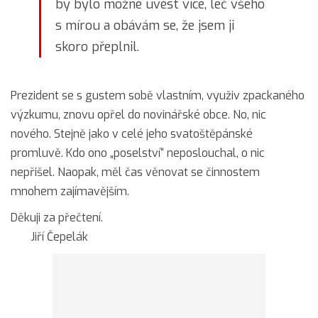
by bylo možné uvést více, leč všeho
s mírou a obávám se, že jsem ji
skoro přeplnil.
Prezident se s gustem sobě vlastním, využiv zpackaného
výzkumu, znovu opřel do novinářské obce. No, nic
nového. Stejně jako v celé jeho svatoštěpánské
promluvě. Kdo ono „poselství“ neposlouchal, o nic
nepřišel. Naopak, měl čas věnovat se činnostem
mnohem zajímavějším.
Děkuji za přečtení.
Jiří Čepelák