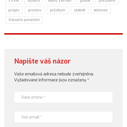
CVVM
důvěra
Miloš Zeman
politik
prezident
projev
proslov
průzkum
státník
televize
Vánoční poselství
Napište váš názor
Vaše emailová adresa nebude zveřejněna.
Vyžadované informace jsou označeny
*