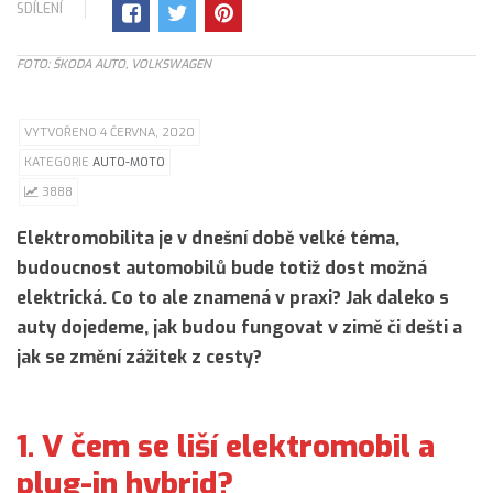
SDÍLENÍ
FOTO: ŠKODA AUTO, VOLKSWAGEN
VYTVOŘENO 4 ČERVNA, 2020
KATEGORIE
AUTO-MOTO
3888
Elektromobilita je v dnešní době velké téma,
budoucnost automobilů bude totiž dost možná
elektrická. Co to ale znamená v praxi? Jak daleko s
auty dojedeme, jak budou fungovat v zimě či dešti a
jak se změní zážitek z cesty?
1. V čem se liší elektromobil a
plug-in hybrid?