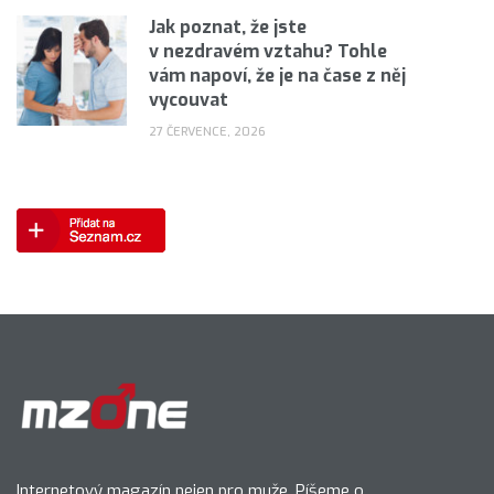
Jak poznat, že jste
v nezdravém vztahu? Tohle
vám napoví, že je na čase z něj
vycouvat
27 ČERVENCE, 2026
Internetový magazín nejen pro muže. Píšeme o