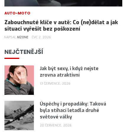
AUTO-MOTO
Zabouchnuté klíče v autě: Co (ne)dělat a jak
situaci vyřešit bez poškození
NAPSAL
MZONE
ČVC 2, 2026
NEJČTENĚJŠÍ
Jak být sexy, i když nejste
zrovna atraktivní
13 ČERVENCE, 2026
Úspěchy i propadáky: Taková
byla stíhací letadla druhé
světové války
20 ČERVENCE, 2026