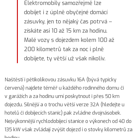
Elektromobily samozřejmě lze
dobíjet i z úplně obyčejné domácí
zásuvky, jen to nějaký čas potrvá –
získáte asi 10 až 15 km za hodinu.
Malé vozy s dojezdem kolem 100 až
200 kilometrů tak za noc i plně
dobijete, ty větší už však nikoliv.
Naštěstí i pětikolíkovou zásuvku 16A (bývá typicky
červená) najdete téměř u každého rodinného domu či
v garážích a za hodinu umí poskytnout i přes 50 km
dojezdu. Silnější a o trochu větší verze 32A (hledejte u
hotelů či dobíjecích stanic) pak zvládne dvojnásobek.
Nejvýkonnější rychlodobíjecí stanice o výkonech od 40 do
135 kW však zvládají zvýšit dojezd i o stovky kilometrů za
hodinu.