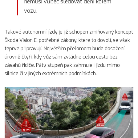
nemusí vůbec sledovat dění kolem
vozu.
Takové autonomní jízdy je již schopen zmiňovaný koncept
Škoda Vision E, potřebné zákony, které to dovolí, se však
teprve připravují. Největším přelomem bude dosažení
úrovně čtyři, kdy vůz sám zvládne celou cestu bez
zásahů řidiče. Pátý stupeň pak zahrnuje i jízdu mimo
silnice či v jiných extrémních podmínkách.