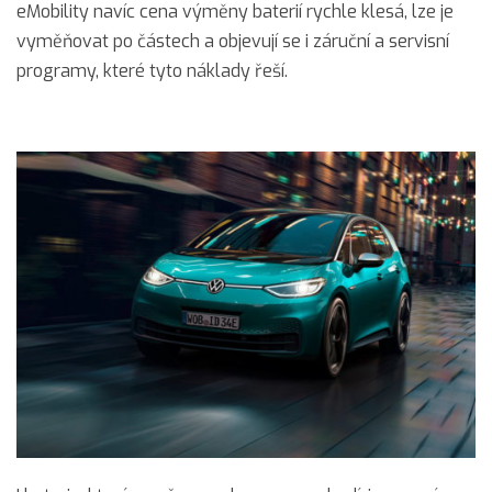
eMobility navíc cena výměny baterií rychle klesá, lze je
vyměňovat po částech a objevují se i záruční a servisní
programy, které tyto náklady řeší.