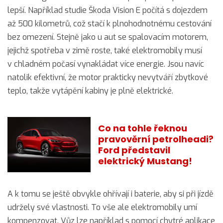
lepší. Například studie Škoda Vision E počítá s dojezdem
až 500 kilometrů, což stačí k plnohodnotnému cestování
bez omezení. Stejně jako u aut se spalovacím motorem,
jejichž spotřeba v zimě roste, také elektromobily musí
v chladném počasí vynakládat více energie. Jsou navíc
natolik efektivní, že motor prakticky nevytváří zbytkové
teplo, takže vytápění kabiny je plně elektrické.
Co na tohle řeknou
pravověrní petrolheadi?
Ford představil
elektrický Mustang!
A k tomu se ještě obvykle ohřívají i baterie, aby si při jízdě
udržely své vlastnosti. To vše ale elektromobily umí
kompenzovat. Vůz lze například s pomocí chytré aplikace