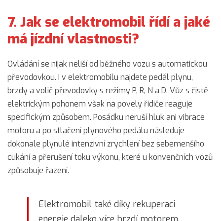
7. Jak se elektromobil řídí a jaké
má jízdní vlastnosti?
Ovládání se nijak neliší od běžného vozu s automatickou
převodovkou. I v elektromobilu najdete pedál plynu,
brzdy a volič převodovky s režimy P, R, N a D. Vůz s čistě
elektrickým pohonem však na povely řidiče reaguje
specifickým způsobem. Posádku neruší hluk ani vibrace
motoru a po stlačení plynového pedálu následuje
dokonale plynulé intenzivní zrychlení bez sebemenšího
cukání a přerušení toku výkonu, které u konvenčních vozů
způsobuje řazení.
Elektromobil také díky rekuperaci
energie daleko více brzdí motorem