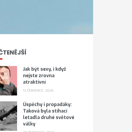
ČTENĚJŠÍ
Jak být sexy, i když
nejste zrovna
atraktivní
13 ČERVENCE, 2026
Úspěchy i propadáky:
Taková byla stíhací
letadla druhé světové
války