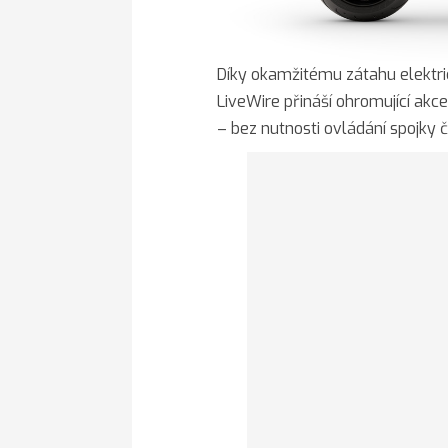
Díky okamžitému zátahu elektr
LiveWire přináší ohromující akc
– bez nutnosti ovládání spojky či