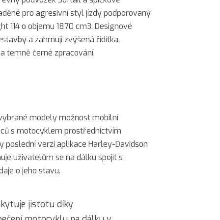
děné pro agresivní styl jízdy podporovaný
t 114 o objemu 1870 cm3. Designové
stavby a zahrnují zvýšená řídítka,
 a temně černé zpracování.
o vybrané modely možnost mobilní
jezdců s motocyklem prostřednictvím
y poslední verzi aplikace Harley-Davidson
je uživatelům se na dálku spojit s
aje o jeho stavu.
ytuje jistotu díky
ečení motocyklu na dálku v