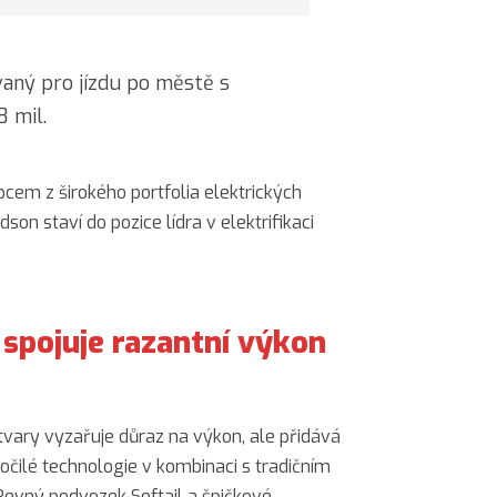
vaný pro jízdu po městě s
 mil.
cem z širokého portfolia elektrických
son staví do pozice lídra v elektrifikaci
spojuje razantní výkon
vary vyzařuje důraz na výkon, ale přidává
očilé technologie v kombinaci s tradičním
evný podvozek Softail a špičkové