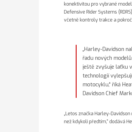
konektivitou pro vybrané mode
Defensive Rider Systems (RDRS) 
včetně kontroly trakce a pokro
„Harley-Davidson na
řadu nových modelů,
ještě zvyšuje laťku 
technologií vylepšují
motocyklu,“ říká Hea
Davidson Chief Marke
„Letos značka Harley-Davidson na
než kdykoli předtím,“ dodává H