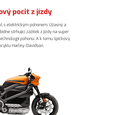
vý pocit z jízdy
kl s elektrickým pohonem. Úžasný a
bídne strhující zážitek z jízdy na super
technologií pohonu. A k tomu špičkový
ocyklu Harley-Davidson.