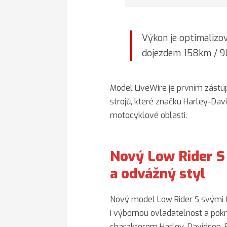
Výkon je optimalizo
dojezdem 158km / 98
Model LiveWire je prvním zástup
strojů, které značku Harley-David
motocyklové oblasti.
Nový Low Rider S 
a odvážný styl
Nový model Low Rider S svými t
i výbornou ovladatelnost a pokr
charakterem Harley-Davidson. P