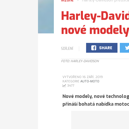
Mzone
Harley-Davidson předsta
>
Harley-David
nové modely
SHARE
SDÍLENÍ
0
FOTO: HARLEY-DAVIDSON
VYTVOŘENO 16 ZÁŘÍ, 2019
KATEGORIE
AUTO-MOTO
3477
Nové modely, nové technologi
přináší bohatá nabídka motoc