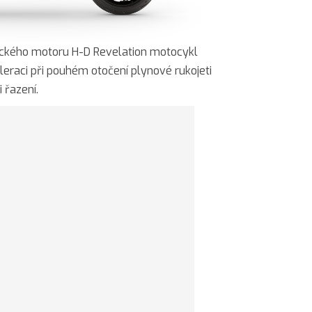
ického motoru H-D Revelation motocykl
eleraci při pouhém otočení plynové rukojeti
 řazení.