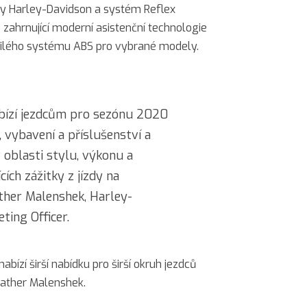
ly Harley-Davidson a systém Reflex
zahrnující moderní asistenční technologie
čilého systému ABS pro vybrané modely.
bízí jezdcům pro sezónu 2020
 vybavení a příslušenství a
v oblasti stylu, výkonu a
cích zážitky z jízdy na
ther Malenshek, Harley-
ting Officer.
bízí širší nabídku pro širší okruh jezdců
eather Malenshek.