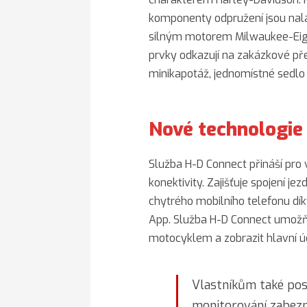
komponenty odpružení jsou nala
silným motorem Milwaukee-Eigh
prvky odkazují na zakázkové pře
minikapotáž, jednomístné sedlo
Nové technologie
Služba H-D Connect přináší pr
konektivity. Zajišťuje spojení 
chytrého mobilního telefonu dík
App. Služba H-D Connect umožňu
motocyklem a zobrazit hlavní úd
Vlastníkům také posk
monitorování zabezp