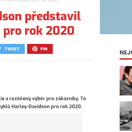
vil nové modely pro rok 2020
son představil
 pro rok 2020
TWEET
PIN
NEJ
0
0
e a rozšířený výběr pro zákazníky. To
yklů Harley-Davidson pro rok 2020.