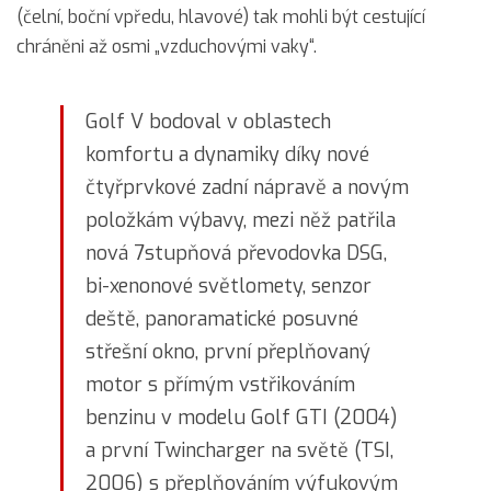
(čelní, boční vpředu, hlavové) tak mohli být cestující
chráněni až osmi „vzduchovými vaky“.
Golf V bodoval v oblastech
komfortu a dynamiky díky nové
čtyřprvkové zadní nápravě a novým
položkám výbavy, mezi něž patřila
nová 7stupňová převodovka DSG,
bi-xenonové světlomety, senzor
deště, panoramatické posuvné
střešní okno, první přeplňovaný
motor s přímým vstřikováním
benzinu v modelu Golf GTI (2004)
a první Twincharger na světě (TSI,
2006) s přeplňováním výfukovým