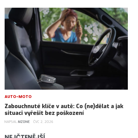
AUTO-MOTO
Zabouchnuté klíče v autě: Co (ne)dělat a jak
situaci vyřešit bez poškození
NAPSAL
MZONE
ČVC 2, 2026
NEJČTENĚJŠÍ