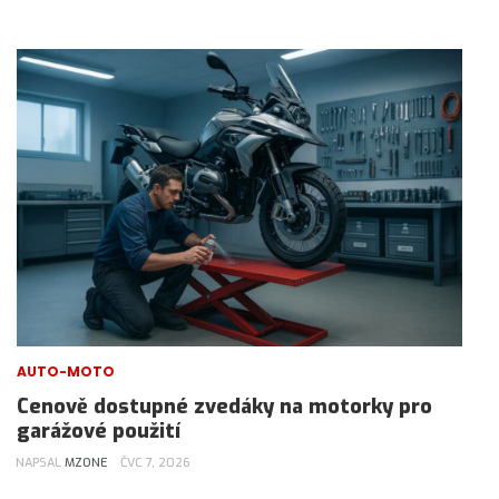
AUTO-MOTO
Cenově dostupné zvedáky na motorky pro
garážové použití
NAPSAL
MZONE
ČVC 7, 2026