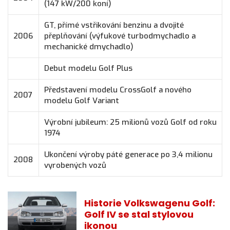
(147 kW/200 koní)
GT, přímé vstřikování benzinu a dvojité
2006
přeplňování (výfukové turbodmychadlo a
mechanické dmychadlo)
Debut modelu Golf Plus
Představení modelu CrossGolf a nového
2007
modelu Golf Variant
Výrobní jubileum: 25 milionů vozů Golf od roku
1974
Ukončení výroby páté generace po 3,4 milionu
2008
vyrobených vozů
Historie Volkswagenu Golf:
Golf IV se stal stylovou
ikonou