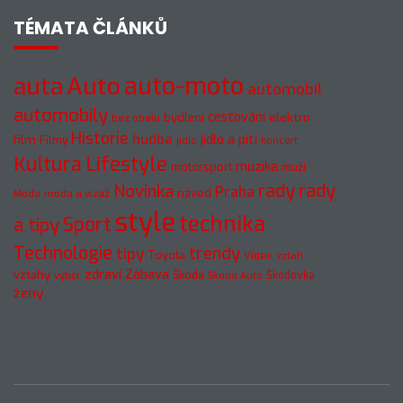
TÉMATA ČLÁNKŮ
auto-moto
auta
Auto
automobil
automobily
cestování
elektro
bydlení
bez obalu
Historie
hudba
jídlo a pití
film
Filmy
jídlo
koncert
Kultura
Lifestyle
muzika
motorsport
muži
rady
rady
Novinka
Praha
návod
móda a vizáž
Móda
style
technika
a tipy
Sport
Technologie
trendy
tipy
Toyota
Video
vztah
zdraví
Zábava
vztahy
Škoda
Škodovka
výběr
Škoda Auto
ženy