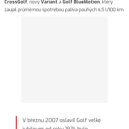
CrossGolf
, nový
Variant
a
Golf BlueMotion
, který
zaujal průměrnou spotřebou paliva pouhých 4,5 l/100 km.
V březnu 2007 oslavil Golf velké