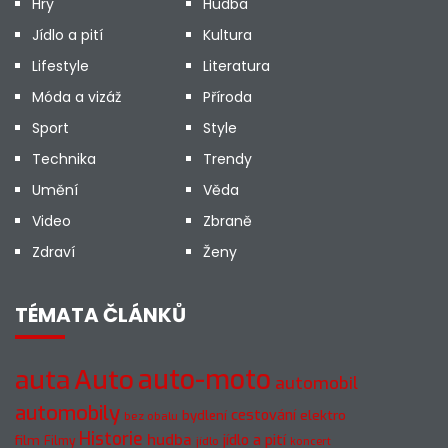
Hry
Hudba
Jídlo a pití
Kultura
Lifestyle
Literatura
Móda a vizáž
Příroda
Sport
Style
Technika
Trendy
Umění
Věda
Video
Zbraně
Zdraví
Ženy
TÉMATA ČLÁNKŮ
Auto
auto-moto
auta
automobil
automobily
cestování
elektro
bydlení
bez obalu
Historie
hudba
jídlo a pití
film
Filmy
jídlo
koncert