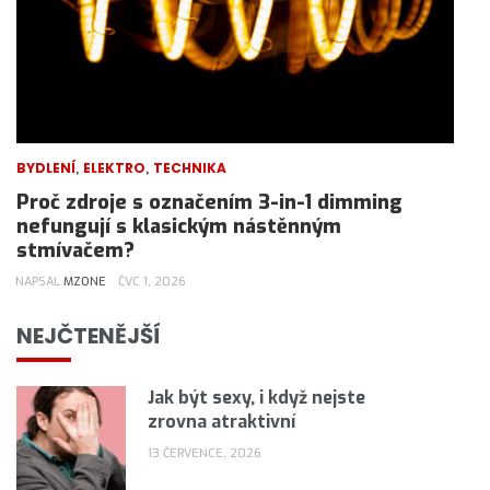
,
,
BYDLENÍ
ELEKTRO
TECHNIKA
Proč zdroje s označením 3-in-1 dimming
nefungují s klasickým nástěnným
stmívačem?
NAPSAL
MZONE
ČVC 1, 2026
NEJČTENĚJŠÍ
Jak být sexy, i když nejste
zrovna atraktivní
13 ČERVENCE, 2026