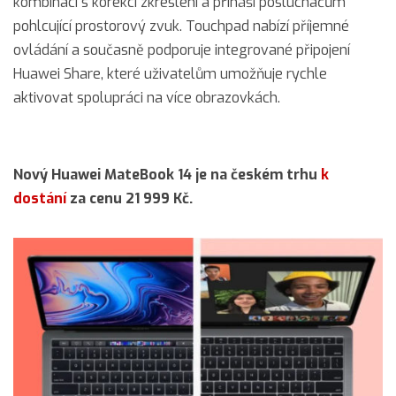
kombinaci s korekcí zkreslení a přináší posluchačům
pohlcující prostorový zvuk. Touchpad nabízí příjemné
ovládání a současně podporuje integrované připojení
Huawei Share, které uživatelům umožňuje rychle
aktivovat spolupráci na více obrazovkách.
Nový Huawei MateBook 14 je na českém trhu
k
dostání
za cenu 21 999 Kč.