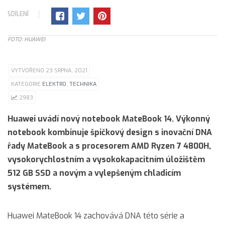
SDÍLENÍ
FOTO: HUAWEI
VYTVOŘENO 23 SRPNA, 2021
KATEGORIE
ELEKTRO
,
TECHNIKA
2983
Huawei uvádí nový notebook MateBook 14. Výkonný
notebook kombinuje špičkový design s inovační DNA
řady MateBook a s procesorem AMD Ryzen 7 4800H,
vysokorychlostním a vysokokapacitním úložištěm
512 GB SSD a novým a vylepšeným chladicím
systémem.
Huawei MateBook 14 zachovává DNA této série a