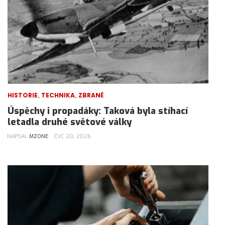
,
,
HISTORIE
TECHNIKA
ZBRANĚ
Úspěchy i propadáky: Taková byla stíhací
letadla druhé světové války
NAPSAL
MZONE
ČVC 20, 2026