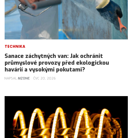
TECHNIKA
Sanace záchytných van: Jak ochránit
průmyslové provozy před ekologickou
havárií a vysokými pokutami?
NAPSAL
MZONE
ČVC 20, 2026