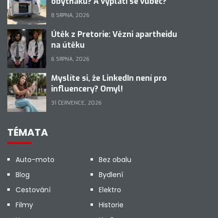
obytňáku? A vyplatí se vůbec?
8 SRPNA, 2026
Útěk z Pretorie: Vězni apartheidu
na útěku
6 SRPNA, 2026
Myslíte si, že LinkedIn není pro
influencery? Omyl!
31 ČERVENCE, 2026
TÉMATA
Auto-moto
Bez obalu
Blog
Bydlení
Cestování
Elektro
Filmy
Historie