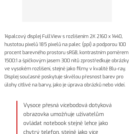
14palcový displej FullView s rozlišením 2K 2160 x 1440,
hustotou pixelů 185 pixelů na palec (ppi) a podporou 100
procent barevného prostoru sRGB, kontrastním poměrem
1500:1 a špičkovým jasem 300 nitů zprostředkuje obrázky
ve vysokém rozlišení, stejně jako filmy v kvalitě Blu-ray.
Displej současně poskytuje skvělou přesnost barev pro
úlohy citlivé na barvy, jako je úprava obrázků nebo videí.
Vysoce přesná vícebodová dotyková
obrazovka umožňuje uživatelům
ovládat notebook stejně lehce jako
chytrý telefon, stejně jako více