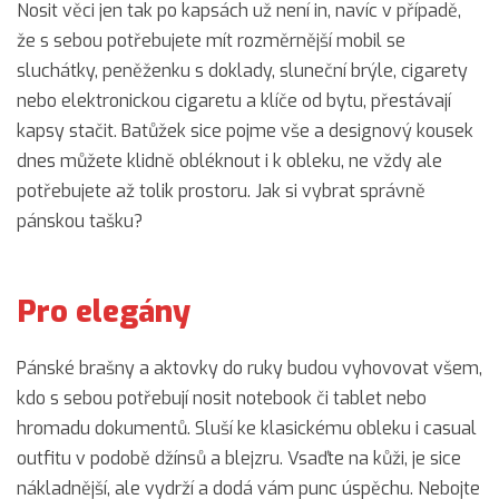
Nosit věci jen tak po kapsách už není in, navíc v případě,
že s sebou potřebujete mít rozměrnější mobil se
sluchátky, peněženku s doklady, sluneční brýle, cigarety
nebo elektronickou cigaretu a klíče od bytu, přestávají
kapsy stačit. Batůžek sice pojme vše a designový kousek
dnes můžete klidně obléknout i k obleku, ne vždy ale
potřebujete až tolik prostoru. Jak si vybrat správně
pánskou tašku?
Pro elegány
Pánské brašny a aktovky do ruky budou vyhovovat všem,
kdo s sebou potřebují nosit notebook či tablet nebo
hromadu dokumentů. Sluší ke klasickému obleku i casual
outfitu v podobě džínsů a blejzru. Vsaďte na kůži, je sice
nákladnější, ale vydrží a dodá vám punc úspěchu. Nebojte