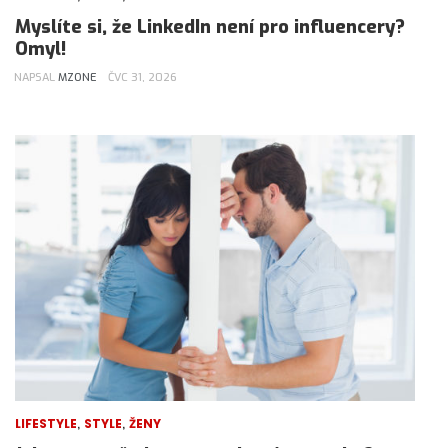
Myslíte si, že LinkedIn není pro influencery?
Omyl!
NAPSAL
MZONE
ČVC 31, 2026
,
,
LIFESTYLE
STYLE
ŽENY