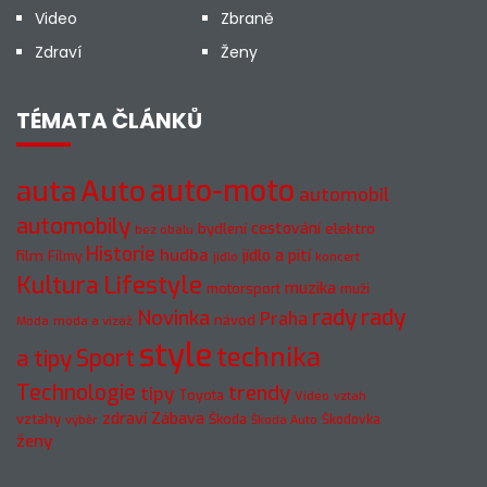
Video
Zbraně
Zdraví
Ženy
TÉMATA ČLÁNKŮ
auto-moto
auta
Auto
automobil
automobily
cestování
elektro
bydlení
bez obalu
Historie
hudba
jídlo a pití
film
Filmy
jídlo
koncert
Kultura
Lifestyle
muzika
motorsport
muži
rady
rady
Novinka
Praha
návod
móda a vizáž
Móda
style
technika
a tipy
Sport
Technologie
trendy
tipy
Toyota
Video
vztah
zdraví
Zábava
vztahy
Škoda
Škodovka
výběr
Škoda Auto
ženy