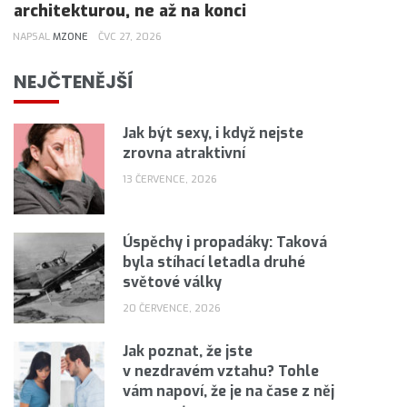
architekturou, ne až na konci
NAPSAL
MZONE
ČVC 27, 2026
NEJČTENĚJŠÍ
Jak být sexy, i když nejste
zrovna atraktivní
13 ČERVENCE, 2026
Úspěchy i propadáky: Taková
byla stíhací letadla druhé
světové války
20 ČERVENCE, 2026
Jak poznat, že jste
v nezdravém vztahu? Tohle
vám napoví, že je na čase z něj