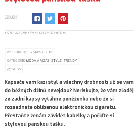
SDÍLENÍ
FOTO: ARCHIV FIREM, DEPOSITPHOTOS
VYTVOŘENO 16 SRPNA, 2019
KATEGORIE
MÓDA A VIZÁŽ
,
STYLE
,
TRENDY
5065
Kapsáče vám kazí styl a všechny drobnosti už se vám
do běžných džínů nevejdou? Neriskujte, že vám zloděj
ze zadní kapsy vytáhne peněženku nebo že si
rozsednete oblíbenou elektronickou cigaretu.
Přestaňte ženám závidět kabelky a pořiďte si
stylovou pánskou tašku.