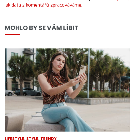
jak data z komentářů zpracováváme.
MOHLO BY SE VÁM LÍBIT
,
,
LIFESTYLE
STYLE
TRENDY