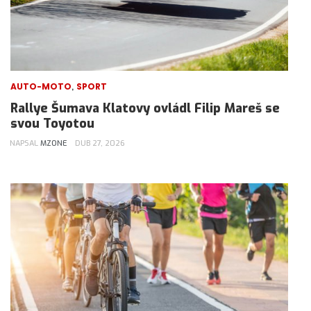
,
AUTO-MOTO
SPORT
Rallye Šumava Klatovy ovládl Filip Mareš se
svou Toyotou
NAPSAL
MZONE
DUB 27, 2026