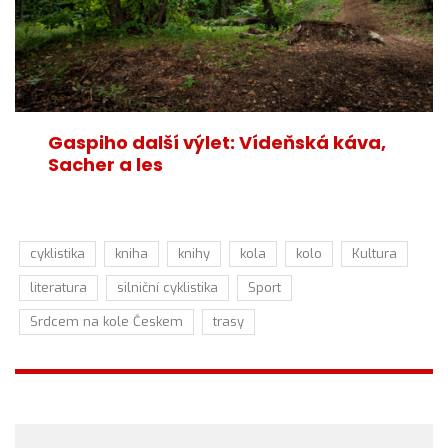
Gaspiho další výlet: Vídeňská káva,
Sacher a les
cyklistika
kniha
knihy
kola
kolo
Kultura
literatura
silniční cyklistika
Sport
Srdcem na kole Českem
trasy