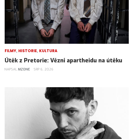
,
,
FILMY
HISTORIE
KULTURA
Útěk z Pretorie: Vězni apartheidu na útěku
NAPSAL
MZONE
SRP 6, 2026