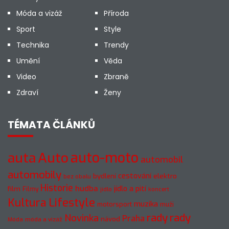
Móda a vizáž
Příroda
Sport
Style
Technika
Trendy
Umění
Věda
Video
Zbraně
Zdraví
Ženy
TÉMATA ČLÁNKŮ
Auto
auto-moto
auta
automobil
automobily
cestování
elektro
bydlení
bez obalu
Historie
hudba
jídlo a pití
film
Filmy
jídlo
koncert
Kultura
Lifestyle
muzika
motorsport
muži
rady
rady
Novinka
Praha
návod
móda a vizáž
Móda