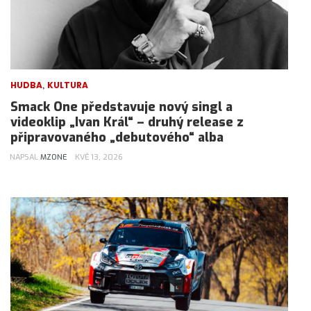
,
HUDBA
KULTURA
Smack One představuje nový singl a
videoklip „Ivan Král“ – druhý release z
připravovaného „debutového“ alba
NAPSAL
MZONE
KVĚ 13, 2026