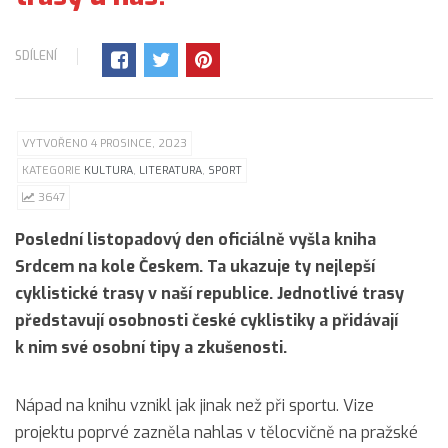
SDÍLENÍ
VYTVOŘENO 4 PROSINCE, 2023
KATEGORIE
KULTURA
,
LITERATURA
,
SPORT
3647
Poslední listopadový den oficiálně vyšla kniha
Srdcem na kole Českem. Ta ukazuje ty nejlepší
cyklistické trasy v naší republice. Jednotlivé trasy
představují osobnosti české cyklistiky a přidávají
k nim své osobní tipy a zkušenosti.
Nápad na knihu vznikl jak jinak než při sportu. Vize
projektu poprvé zazněla nahlas v tělocvičně na pražské