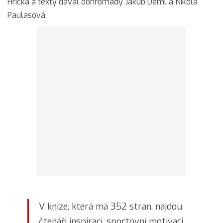
Hricka a texty dával dohromady Jakub Deml a Nikola
Paulasová.
V knize, která má 352 stran, najdou
čtenáři inspiraci, sportovní motivaci