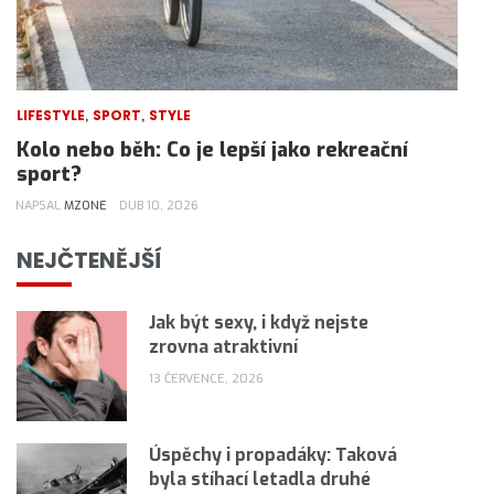
,
,
LIFESTYLE
SPORT
STYLE
Kolo nebo běh: Co je lepší jako rekreační
sport?
NAPSAL
MZONE
DUB 10, 2026
NEJČTENĚJŠÍ
Jak být sexy, i když nejste
zrovna atraktivní
13 ČERVENCE, 2026
Úspěchy i propadáky: Taková
byla stíhací letadla druhé