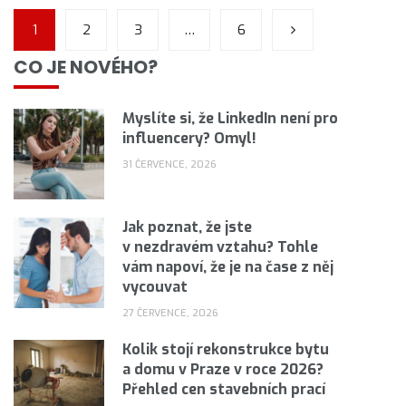
1
2
3
…
6
CO JE NOVÉHO?
Myslíte si, že LinkedIn není pro
influencery? Omyl!
31 ČERVENCE, 2026
Jak poznat, že jste
v nezdravém vztahu? Tohle
vám napoví, že je na čase z něj
vycouvat
27 ČERVENCE, 2026
Kolik stojí rekonstrukce bytu
a domu v Praze v roce 2026?
Přehled cen stavebních prací