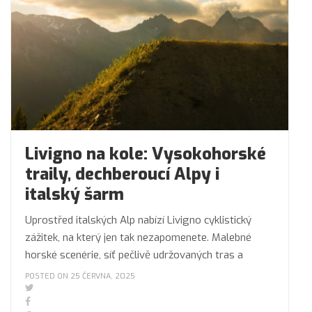
Livigno na kole: Vysokohorské
traily, dechberoucí Alpy i
italský šarm
Uprostřed italských Alp nabízí Livigno cyklistický
zážitek, na který jen tak nezapomenete. Malebné
horské scenérie, síť pečlivě udržovaných tras a
POSTED ON 25 ČERVNA, 2025