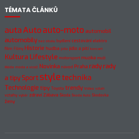
TÉMATA ČLÁNKŮ
auto-moto
auta
Auto
automobil
automobily
cestování
elektro
bydlení
bez obalu
Historie
hudba
jídlo a pití
film
Filmy
jídlo
koncert
Kultura
Lifestyle
muzika
motorsport
muži
rady
rady
Novinka
Praha
návod
móda a vizáž
Móda
style
technika
a tipy
Sport
Technologie
trendy
tipy
Toyota
Video
vztah
zdraví
Zábava
vztahy
Škoda
Škodovka
výběr
Škoda Auto
ženy