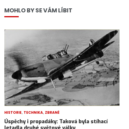
MOHLO BY SE VÁM LÍBIT
,
,
HISTORIE
TECHNIKA
ZBRANĚ
Úspěchy i propadáky: Taková byla stíhací
letadla druhé světové války