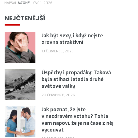
NAPSAL
MZONE
ČVC 1, 2026
NEJČTENĚJŠÍ
Jak být sexy, i když nejste
zrovna atraktivní
13 ČERVENCE, 2026
Úspěchy i propadáky: Taková
byla stíhací letadla druhé
světové války
20 ČERVENCE, 2026
Jak poznat, že jste
v nezdravém vztahu? Tohle
vám napoví, že je na čase z něj
vycouvat