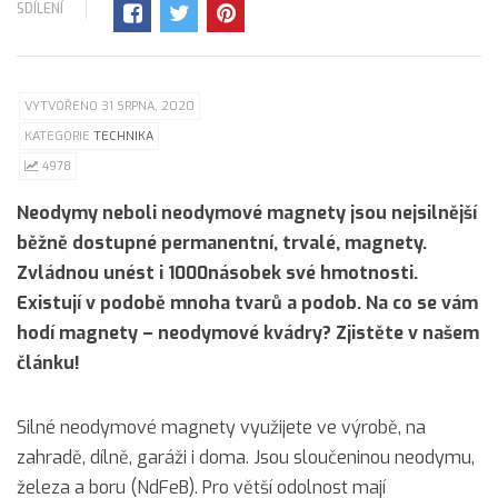
SDÍLENÍ
VYTVOŘENO 31 SRPNA, 2020
KATEGORIE
TECHNIKA
4978
Neodymy neboli neodymové magnety jsou nejsilnější
běžně dostupné permanentní, trvalé, magnety.
Zvládnou unést i 1000násobek své hmotnosti.
Existují v podobě mnoha tvarů a podob. Na co se vám
hodí magnety – neodymové kvádry? Zjistěte v našem
článku!
Silné neodymové magnety využijete ve výrobě, na
zahradě, dílně, garáži i doma. Jsou sloučeninou neodymu,
železa a boru (NdFeB). Pro větší odolnost mají