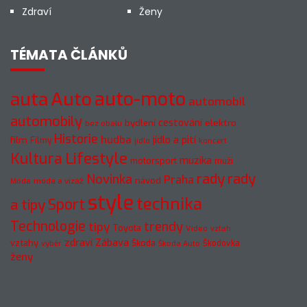
Zdraví
Ženy
TÉMATA ČLÁNKŮ
auto-moto
auta
Auto
automobil
automobily
cestování
elektro
bydlení
bez obalu
Historie
hudba
jídlo a pití
film
Filmy
jídlo
koncert
Kultura
Lifestyle
muzika
motorsport
muži
rady
rady
Novinka
Praha
návod
móda a vizáž
Móda
style
technika
a tipy
Sport
Technologie
trendy
tipy
Toyota
Video
vztah
zdraví
Zábava
vztahy
Škoda
Škodovka
výběr
Škoda Auto
ženy