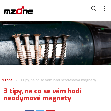
Mzone
3 tipy, na co se vám hodí neodymové magnety
>
3 tipy, na co se vám hodí
neodymové magnety