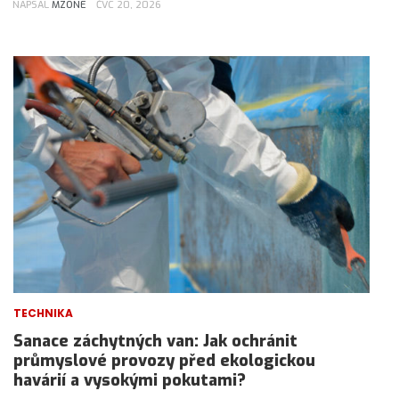
NAPSAL
MZONE
ČVC 20, 2026
TECHNIKA
Sanace záchytných van: Jak ochránit
průmyslové provozy před ekologickou
havárií a vysokými pokutami?