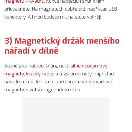
magnetů – kvádrů
. Konce nabíjecích šňůr k nim
přicvakněte. Na magnetech dobře drží například USB
konektory. A hned budete mít na stole volněji.
3) Magnetický držák menšího
nářadí v dílně
Stejně jako nabíjecí šňůry, udrží
silné neodymové
magnety, kvádry
i větší a těžší předměty, například
nářadí v dílně. Jen na to potřebujete větší kvádrové
magnety, s větší magnetickou silou.