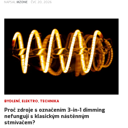
NAPSAL
MZONE
ČVC 20, 2026
,
,
BYDLENÍ
ELEKTRO
TECHNIKA
Proč zdroje s označením 3-in-1 dimming
nefungují s klasickým nástěnným
stmívačem?