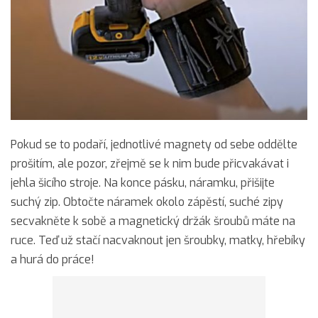
Pokud se to podaří, jednotlivé magnety od sebe oddělte
prošitím, ale pozor, zřejmě se k nim bude přicvakávat i
jehla šicího stroje. Na konce pásku, náramku, přišijte
suchý zip. Obtočte náramek okolo zápěstí, suché zipy
secvakněte k sobě a magnetický držák šroubů máte na
ruce. Teď už stačí nacvaknout jen šroubky, matky, hřebíky
a hurá do práce!