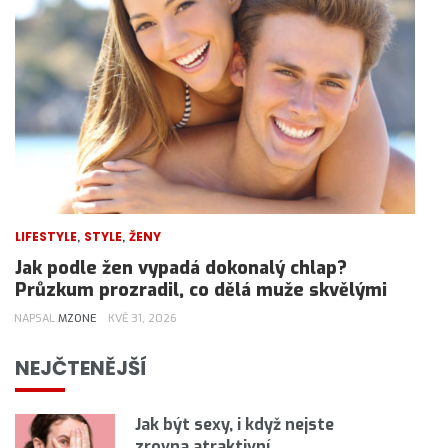
,
,
LIFESTYLE
STYLE
ŽENY
Jak podle žen vypadá dokonalý chlap?
Průzkum prozradil, co dělá muže skvělými
NAPSAL
MZONE
KVĚ 31, 2026
NEJČTENĚJŠÍ
Jak být sexy, i když nejste
zrovna atraktivní