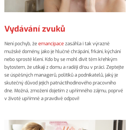
Vydávání zvuků
Není pochyb, že
emancipace
zasáhla i tak výrazně
mužské domény, jako je hlučné chrápání, frkání, kýchání
nebo sprosté klení. Kdo by se mohl divit těm křehkým
bytostem, že utíkají z domu a raději dřou v práci. Zeptejte
se úspěšných managerů, politiků a podnikatelů, jaký je
skutečný důvod jejich patnáctihodinového pracovního
dne. Možná, zmoženi dojetím z upřímného zájmu, poprvé
v životě upřímně a pravdivě odpoví!