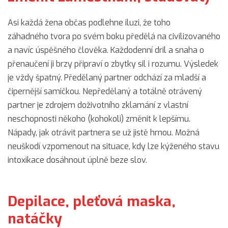
Asi každá žena občas podlehne iluzi, že toho
záhadného tvora po svém boku předělá na civilizovaného
a navíc úspěšného člověka. Každodenní dril a snaha o
přenaučení ji brzy připraví o zbytky sil i rozumu. Výsledek
je vždy špatný. Předělaný partner odchází za mladší a
čipernější samičkou. Nepředělaný a totálně otrávený
partner je zdrojem doživotního zklamání z vlastní
neschopnosti někoho (kohokoli) změnit k lepšímu.
Nápady, jak otrávit partnera se už jistě hrnou. Možná
neuškodí vzpomenout na situace, kdy lze kýženého stavu
intoxikace dosáhnout úplně beze slov.
Depilace, pleťová maska,
natáčky