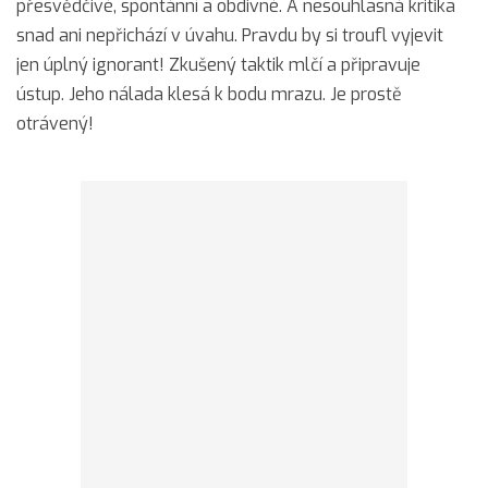
přesvědčivé, spontánní a obdivné. A nesouhlasná kritika
snad ani nepřichází v úvahu. Pravdu by si troufl vyjevit
jen úplný ignorant! Zkušený taktik mlčí a připravuje
ústup. Jeho nálada klesá k bodu mrazu. Je prostě
otrávený!