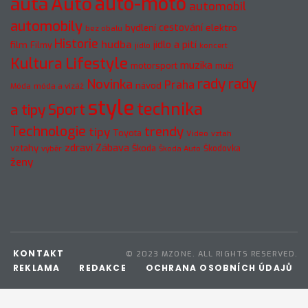
auto-moto
auta
Auto
automobil
automobily
cestování
elektro
bydlení
bez obalu
Historie
hudba
jídlo a pití
film
Filmy
jídlo
koncert
Kultura
Lifestyle
muzika
motorsport
muži
rady
rady
Novinka
Praha
návod
móda a vizáž
Móda
style
technika
a tipy
Sport
Technologie
trendy
tipy
Toyota
Video
vztah
zdraví
Zábava
vztahy
Škoda
Škodovka
výběr
Škoda Auto
ženy
KONTAKT
© 2023 MZONE. ALL RIGHTS RESERVED.
REKLAMA
REDAKCE
OCHRANA OSOBNÍCH ÚDAJŮ