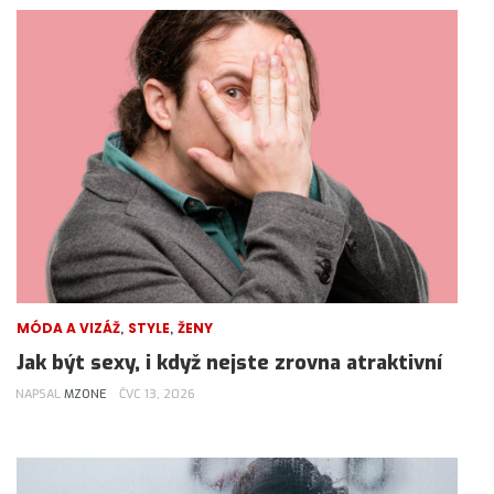
,
,
MÓDA A VIZÁŽ
STYLE
ŽENY
Jak být sexy, i když nejste zrovna atraktivní
NAPSAL
MZONE
ČVC 13, 2026