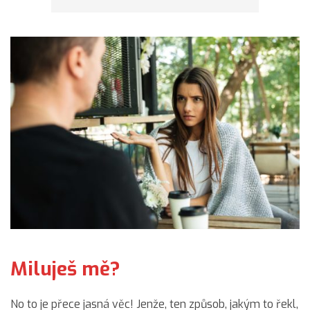
Miluješ mě?
No to je přece jasná věc! Jenže, ten způsob, jakým to řekl,