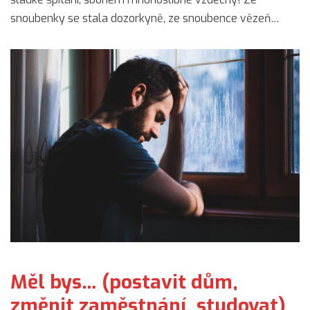
snoubenky se stala dozorkyně, ze snoubence vězeň…
Měl bys… (postavit dům,
změnit zaměstnání, studovat)