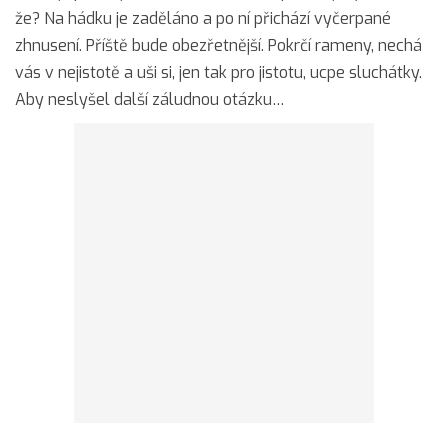
že? Na hádku je zaděláno a po ní přichází vyčerpané
zhnusení. Příště bude obezřetnější. Pokrčí rameny, nechá
vás v nejistotě a uši si, jen tak pro jistotu, ucpe sluchátky.
Aby neslyšel další záludnou otázku…