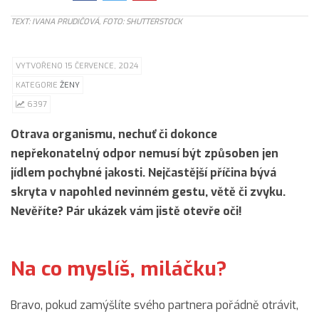
TEXT: IVANA PRUDIČOVÁ, FOTO: SHUTTERSTOCK
VYTVOŘENO 15 ČERVENCE, 2024
KATEGORIE
ŽENY
6397
Otrava organismu, nechuť či dokonce
nepřekonatelný odpor nemusí být způsoben jen
jídlem pochybné jakosti. Nejčastější příčina bývá
skryta v napohled nevinném gestu, větě či zvyku.
Nevěříte? Pár ukázek vám jistě otevře oči!
Na co myslíš, miláčku?
Bravo, pokud zamýšlíte svého partnera pořádně otrávit,