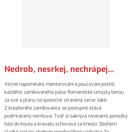
Nedrob, nesrkej, nechrápej…
Věčné napomínání, mentorování a poučování potěší
každého zamilovaného pána. Romantické úmysly berou
za své a plány na společně strávený večer také.
Z kreativního zamilovance se postupně stává
podmračený nemluva. Tvář si zakrývá novinami, ponožky
hází do kouta a kravatu schovává za křeslo. Sbohem
sladké špitání, sbohem mnohoslibné vzdechy! Ze