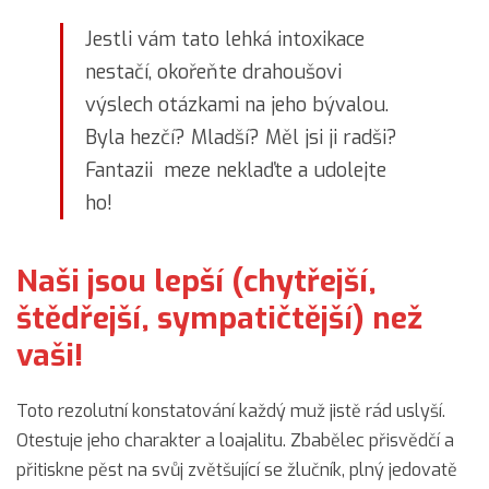
Jestli vám tato lehká intoxikace
nestačí, okořeňte drahoušovi
výslech otázkami na jeho bývalou.
Byla hezčí? Mladší? Měl jsi ji radši?
Fantazii meze neklaďte a udolejte
ho!
Naši jsou lepší (chytřejší,
štědřejší, sympatičtější) než
vaši!
Toto rezolutní konstatování každý muž jistě rád uslyší.
Otestuje jeho charakter a loajalitu. Zbabělec přisvědčí a
přitiskne pěst na svůj zvětšující se žlučník, plný jedovatě