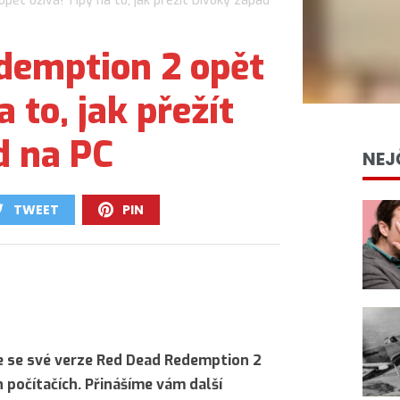
ět ožívá! Tipy na to, jak přežít Divoký západ
demption 2 opět
a to, jak přežít
d na PC
NEJ
TWEET
PIN
0
0
ce se své verze Red Dead Redemption 2
h počítačích. Přinášíme vám další