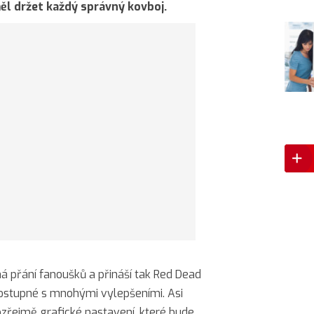
měl držet každý správný kovboj.
á přání fanoušků a přináší tak Red Dead
ostupné s mnohými vylepšeními. Asi
zřejmě grafické nastavení, které bude