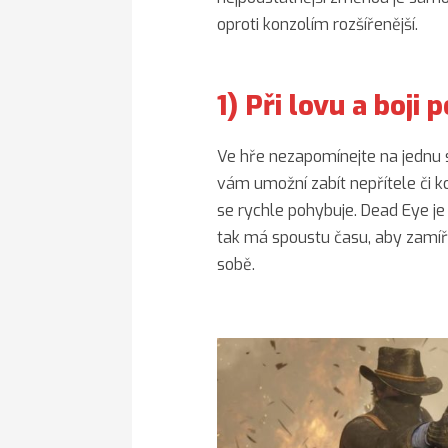
oproti konzolím rozšířenější.
1) Při lovu a boji
Ve hře nezapomínejte na jednu s
vám umožní zabít nepřítele či koř
se rychle pohybuje. Dead Eye je
tak má spoustu času, aby zamířil
sobě.