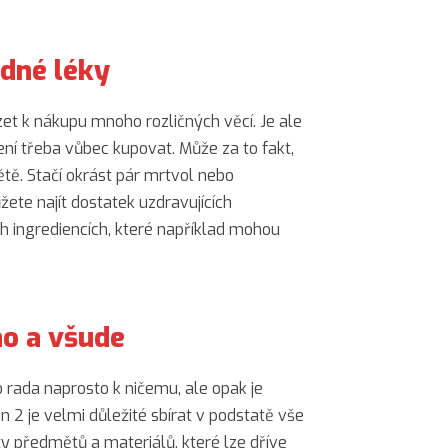
ádné léky
t k nákupu mnoho rozličných věcí. Je ale
není třeba vůbec kupovat. Může za to fakt,
ětě. Stačí okrást pár mrtvol nebo
ete najít dostatek uzdravujících
ích ingrediencích, které například mohou
no a všude
 rada naprosto k ničemu, ale opak je
2 je velmi důležité sbírat v podstatě vše
ty předmětů a materiálů, které lze dříve