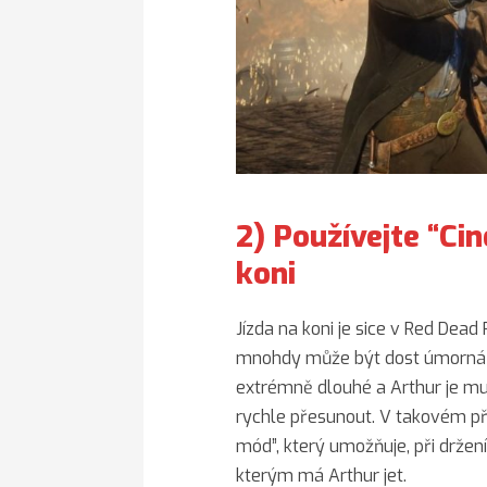
2) Používejte “Ci
koni
Jízda na koni je sice v Red Dea
mnohdy může být dost úmorná a 
extrémně dlouhé a Arthur je mus
rychle přesunout. V takovém p
mód”, který umožňuje, při držení
kterým má Arthur jet.