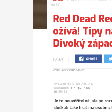
Mzone
Red Dead Redemption 2 op
>
na PC
Red Dead Re
ožívá! Tipy n
Divoký zápa
SHARE
SDÍLENÍ
0
FOTO: ROCKSTAR GAMES
VYTVOŘENO 26 BŘEZNA, 2020
KATEGORIE
HRY
,
TECHNIKA
30452
Je to neuvěřitelné, ale po ro
dočkali také hráči na osobníc