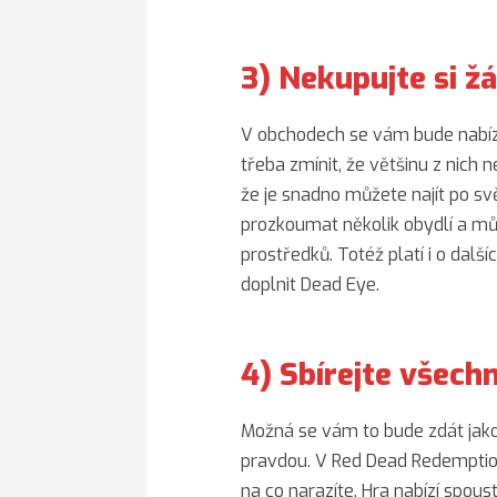
3) Nekupujte si ž
V obchodech se vám bude nabíze
třeba zmínit, že většinu z nich 
že je snadno můžete najít po sv
prozkoumat několik obydlí a můž
prostředků. Totéž platí i o dalš
doplnit Dead Eye.
4) Sbírejte všech
Možná se vám to bude zdát jako
pravdou. V Red Dead Redemption 
na co narazíte. Hra nabízí spous