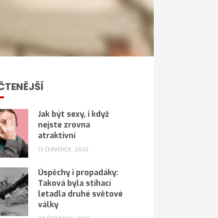
ČTENĚJŠÍ
Jak být sexy, i když
nejste zrovna
atraktivní
13 ČERVENCE, 2026
Úspěchy i propadáky:
Taková byla stíhací
letadla druhé světové
války