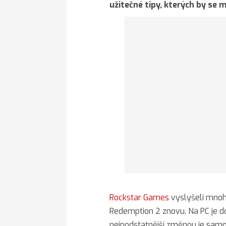
užitečné tipy, kterých by se 
Rockstar Games
vyslyšeli mnoh
Redemption 2 znovu. Na PC je d
nejpodstatnější změnou je samo