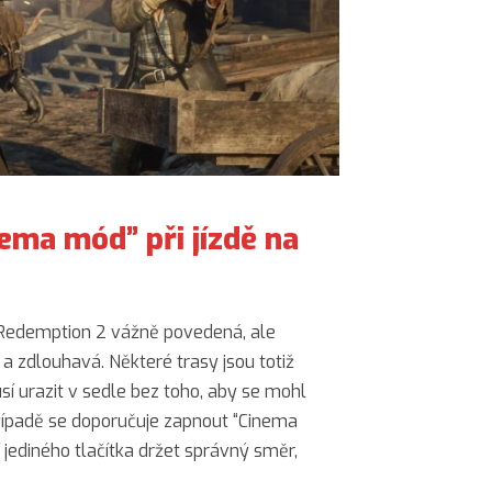
nema mód” při jízdě na
d Redemption 2 vážně povedená, ale
zdlouhavá. Některé trasy jsou totiž
í urazit v sedle bez toho, aby se mohl
řípadě se doporučuje zapnout “Cinema
 jediného tlačítka držet správný směr,