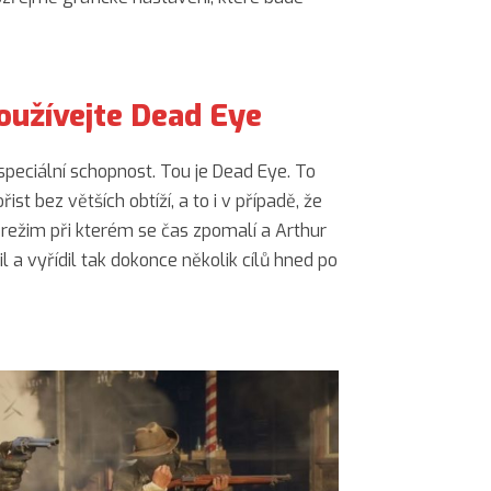
 používejte Dead Eye
peciální schopnost. Tou je Dead Eye. To
ist bez větších obtíží, a to i v případě, že
 režim při kterém se čas zpomalí a Arthur
 a vyřídil tak dokonce několik cílů hned po