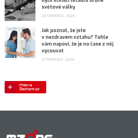
byla stíhací letadla druhé
světové války
20 ČERVENCE, 2026
Jak poznat, že jste
v nezdravém vztahu? Tohle
vám napoví, že je na čase z něj
vycouvat
27 ČERVENCE, 2026