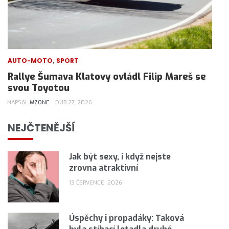
,
AUTO-MOTO
SPORT
Rallye Šumava Klatovy ovládl Filip Mareš se
svou Toyotou
NAPSAL
MZONE
DUB 27, 2026
NEJČTENĚJŠÍ
Jak být sexy, i když nejste
zrovna atraktivní
13 ČERVENCE, 2026
Úspěchy i propadáky: Taková