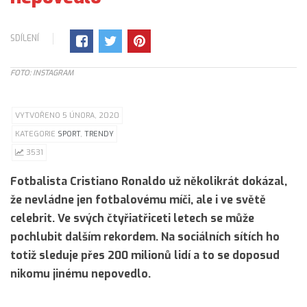
SDÍLENÍ
FOTO: INSTAGRAM
VYTVOŘENO 5 ÚNORA, 2020
KATEGORIE
SPORT
,
TRENDY
3531
Fotbalista Cristiano Ronaldo už několikrát dokázal,
že nevládne jen fotbalovému míči, ale i ve světě
celebrit. Ve svých čtyřiatřiceti letech se může
pochlubit dalším rekordem. Na sociálních sítích ho
totiž sleduje přes 200 milionů lidí a to se doposud
nikomu jinému nepovedlo.