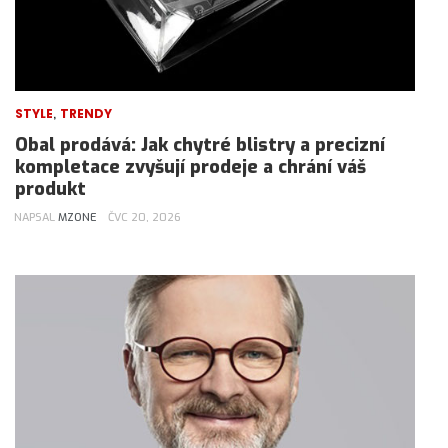
,
STYLE
TRENDY
Obal prodává: Jak chytré blistry a precizní
kompletace zvyšují prodeje a chrání váš
produkt
NAPSAL
MZONE
ČVC 20, 2026