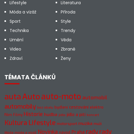
Lifestyle
Literatura
Móda a vizáž
Příroda
Sport
Style
Technika
Trendy
Umění
Věda
Video
Zbraně
Zdraví
Ženy
TÉMATA ČLÁNKŮ
Auto
auto-moto
auta
automobil
automobily
cestování
elektro
bydlení
bez obalu
Historie
hudba
jídlo a pití
film
Filmy
jídlo
koncert
Kultura
Lifestyle
muzika
motorsport
muži
rady
rady
Novinka
Praha
návod
móda a vizáž
Móda