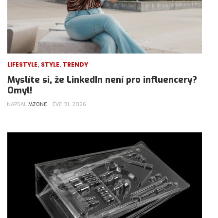
,
,
LIFESTYLE
STYLE
TRENDY
Myslíte si, že LinkedIn není pro influencery?
Omyl!
NAPSAL
MZONE
ČVC 31, 2026