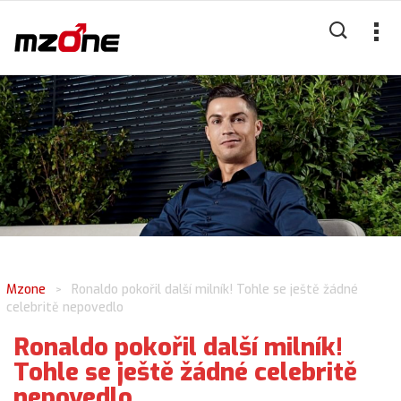
Mzone
Ronaldo pokořil další milník! Tohle se ještě žádné
>
celebritě nepovedlo
Ronaldo pokořil další milník!
Tohle se ještě žádné celebritě
nepovedlo