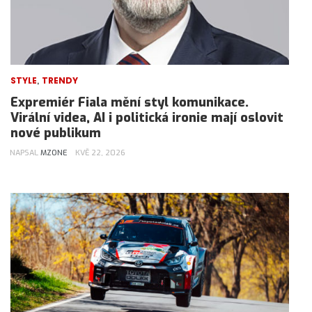
,
STYLE
TRENDY
Expremiér Fiala mění styl komunikace.
Virální videa, AI i politická ironie mají oslovit
nové publikum
NAPSAL
MZONE
KVĚ 22, 2026