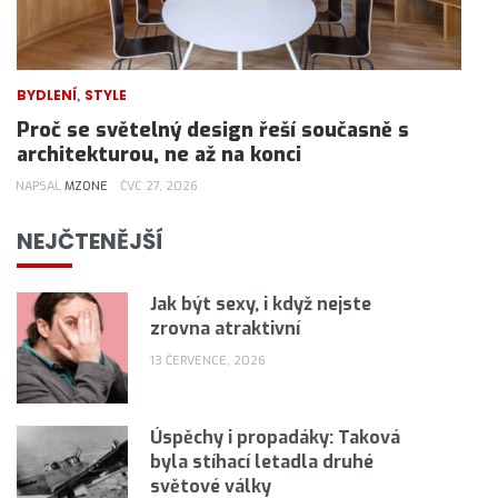
,
BYDLENÍ
STYLE
Proč se světelný design řeší současně s
architekturou, ne až na konci
NAPSAL
MZONE
ČVC 27, 2026
NEJČTENĚJŠÍ
Jak být sexy, i když nejste
zrovna atraktivní
13 ČERVENCE, 2026
Úspěchy i propadáky: Taková
byla stíhací letadla druhé
světové války