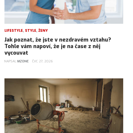
,
,
LIFESTYLE
STYLE
ŽENY
Jak poznat, že jste v nezdravém vztahu?
Tohle vám napoví, že je na čase z něj
vycouvat
NAPSAL
MZONE
ČVC 27, 2026