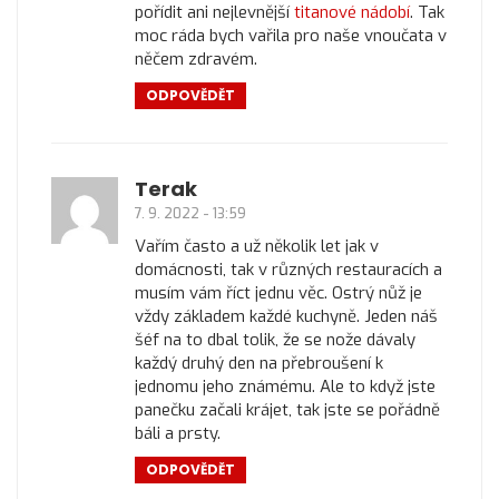
pořídit ani nejlevnější
titanové nádobí
. Tak
moc ráda bych vařila pro naše vnoučata v
něčem zdravém.
ODPOVĚDĚT
Terak
7. 9. 2022 - 13:59
Vařím často a už několik let jak v
domácnosti, tak v různých restauracích a
musím vám říct jednu věc. Ostrý nůž je
vždy základem každé kuchyně. Jeden náš
šéf na to dbal tolik, že se nože dávaly
každý druhý den na přebroušení k
jednomu jeho známému. Ale to když jste
panečku začali krájet, tak jste se pořádně
báli a prsty.
ODPOVĚDĚT