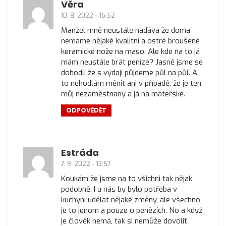
Věra
10. 8. 2022 - 16:52
Manžel mně neustále nadává že doma
nemáme nějaké kvalitní a ostré broušené
keramické nože na maso. Ale kde na to já
mám neustále brát peníze? Jasně jsme se
dohodli že s výdaji půjdeme půl na půl. A
to nehodlám měnit ani v případě, že je ten
můj nezaměstnaný a já na mateřské.
ODPOVĚDĚT
Estráda
7. 9. 2022 - 13:57
Koukám že jsme na to všichni tak nějak
podobně. I u nás by bylo potřeba v
kuchyni udělat nějaké změny, ale všechno
je to jenom a pouze o penězích. No a když
je člověk nemá, tak si nemůže dovolit