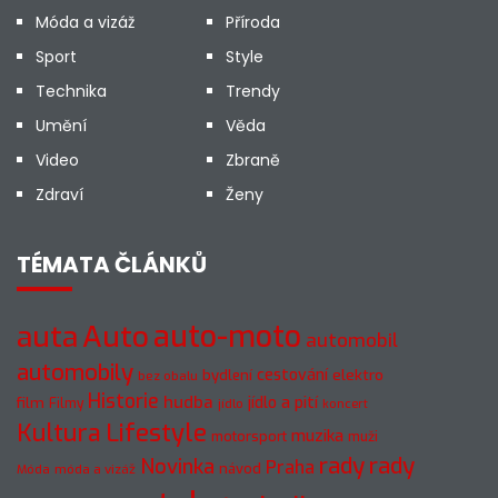
Móda a vizáž
Příroda
Sport
Style
Technika
Trendy
Umění
Věda
Video
Zbraně
Zdraví
Ženy
TÉMATA ČLÁNKŮ
auto-moto
auta
Auto
automobil
automobily
cestování
elektro
bydlení
bez obalu
Historie
hudba
jídlo a pití
film
Filmy
jídlo
koncert
Kultura
Lifestyle
muzika
motorsport
muži
rady
rady
Novinka
Praha
návod
móda a vizáž
Móda