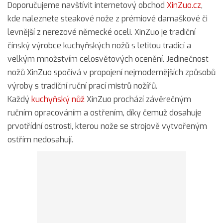
Doporučujeme navštívit internetový obchod
XinZuo.cz
,
kde naleznete steakové nože z prémiové damaškové či
levnější z nerezové německé oceli. XinZuo je tradiční
čínský výrobce kuchyňských nožů s letitou tradicí a
velkým množstvím celosvětových ocenění. Jedinečnost
nožů XinZuo spočívá v propojení nejmodernějších způsobů
výroby s tradiční ruční prací mistrů nožířů.
Každý
kuchyňský nůž
XinZuo prochází závěrečným
ručním opracováním a ostřením, díky čemuž dosahuje
prvotřídní ostrosti, kterou nože se strojově vytvořeným
ostřím nedosahují.