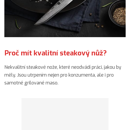
Proč mít kvalitní steakový nůž?
Nekvalitní steakové nože, které neodvádí práci, jakou by
měly. Jsou utrpením nejen pro konzumenta, ale i pro
samotné grilované maso.