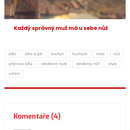
Každý správný muž má u sebe nůž
jídlo
jídlo a pití
kuchyň
kuchyně
nože
nůž
příprava jídla
steakové nože
steakový nůž
style
vaření
Komentáře (4)