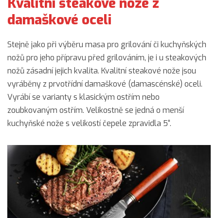
Kvalitní steakové nože z
damaškové oceli
Stejně jako při výběru masa pro grilování či kuchyňských
nožů pro jeho přípravu před grilováním, je i u steakových
nožů zásadní jejich kvalita. Kvalitní steakové nože jsou
vyráběny z prvotřídní damaškové (damascénské) oceli.
Vyrábí se varianty s klasickým ostřím nebo
zoubkovaným ostřím. Velikostně se jedná o menší
kuchyňské nože s velikostí čepele zpravidla 5“.