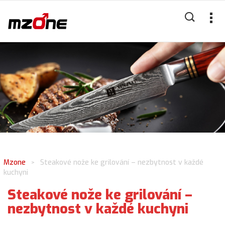
Mzone
Steakové nože ke grilování – nezbytnost v každé
>
kuchyni
Steakové nože ke grilování –
nezbytnost v každé kuchyni