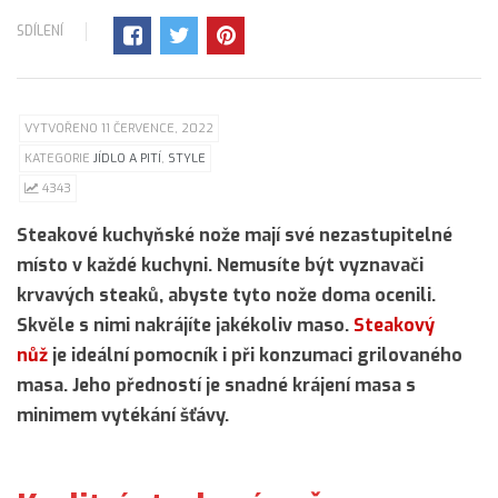
SDÍLENÍ
VYTVOŘENO 11 ČERVENCE, 2022
KATEGORIE
JÍDLO A PITÍ
,
STYLE
4343
Steakové kuchyňské nože mají své nezastupitelné
místo v každé kuchyni. Nemusíte být vyznavači
krvavých steaků, abyste tyto nože doma ocenili.
Skvěle s nimi nakrájíte jakékoliv maso.
Steakový
nůž
je ideální pomocník i při konzumaci grilovaného
masa. Jeho předností je snadné krájení masa s
minimem vytékání šťávy.