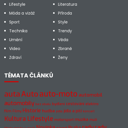
Lifestyle
Literatura
Móda a vizáž
Příroda
Sport
Style
Technika
Trendy
Umění
Věda
Video
Zbraně
Zdraví
Ženy
TÉMATA ČLÁNKŮ
auto-moto
auta
Auto
automobil
automobily
cestování
elektro
bydlení
bez obalu
Historie
hudba
jídlo a pití
film
Filmy
jídlo
koncert
Kultura
Lifestyle
muzika
motorsport
muži
rady
rady
Novinka
Praha
návod