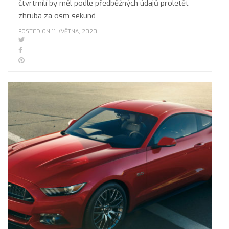
čtvrtmílí by měl podle předběžných údajů proletět
zhruba za osm sekund
POSTED ON 11 KVĚTNA, 2020