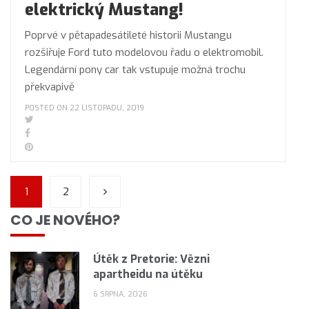
elektrický Mustang!
Poprvé v pětapadesátileté historii Mustangu
rozšiřuje Ford tuto modelovou řadu o elektromobil.
Legendární pony car tak vstupuje možná trochu
překvapivě
POSTED ON 22 LISTOPADU, 2019
1
2
CO JE NOVÉHO?
Útěk z Pretorie: Vězni
apartheidu na útěku
6 SRPNA, 2026