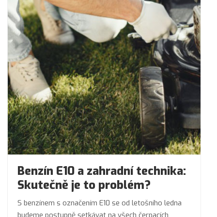
Benzín E10 a zahradní technika:
Skutečně je to problém?
S benzínem s označením E10 se od letošního ledna
budeme postupně setkávat na všech čerpacích