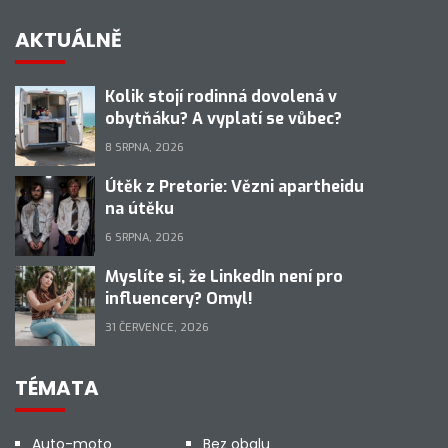
AKTUÁLNĚ
Kolik stojí rodinná dovolená v
obytňáku? A vyplatí se vůbec?
8 SRPNA, 2026
Útěk z Pretorie: Vězni apartheidu
na útěku
6 SRPNA, 2026
Myslíte si, že LinkedIn není pro
influencery? Omyl!
31 ČERVENCE, 2026
TÉMATA
Auto-moto
Bez obalu