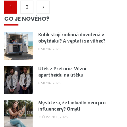
1
2
CO JE NOVÉHO?
Kolik stojí rodinná dovolená v
obytňáku? A vyplatí se vůbec?
8 SRPNA, 2026
Útěk z Pretorie: Vězni
apartheidu na útěku
6 SRPNA, 2026
Myslíte si, že LinkedIn není pro
influencery? Omyl!
31 ČERVENCE, 2026