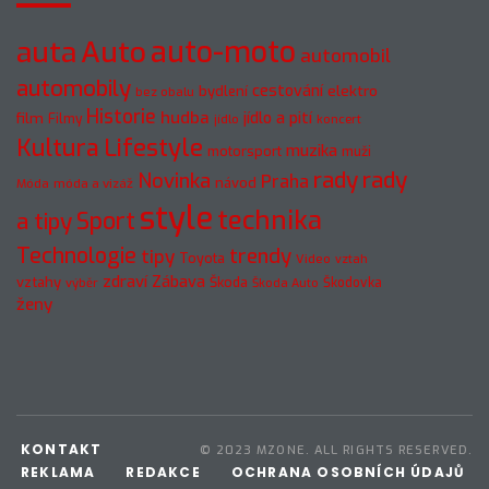
Auto
auto-moto
auta
automobil
automobily
cestování
elektro
bydlení
bez obalu
Historie
hudba
jídlo a pití
film
Filmy
jídlo
koncert
Kultura
Lifestyle
muzika
motorsport
muži
rady
rady
Novinka
Praha
návod
móda a vizáž
Móda
style
technika
a tipy
Sport
Technologie
trendy
tipy
Toyota
Video
vztah
zdraví
Zábava
vztahy
Škoda
Škodovka
výběr
Škoda Auto
ženy
KONTAKT
© 2023 MZONE. ALL RIGHTS RESERVED.
REKLAMA
REDAKCE
OCHRANA OSOBNÍCH ÚDAJŮ