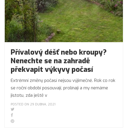
Přívalový déšť nebo kroupy?
Nenechte se na zahradě
překvapit výkyvy počasí
Extrémní změny počasí nejsou výjimečné. Rok co rok
se roční období posouvají, prolínají a my nemáme
jistotu, zda ještě v
POSTED ON 29 DUBNA, 2021