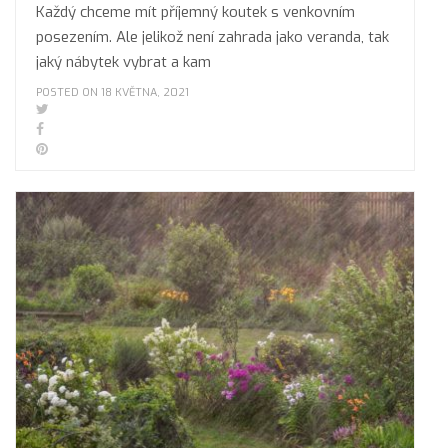
Každý chceme mít příjemný koutek s venkovním
posezením. Ale jelikož není zahrada jako veranda, tak
jaký nábytek vybrat a kam
POSTED ON 18 KVĚTNA, 2021