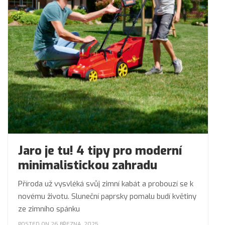
Jaro je tu! 4 tipy pro moderní
minimalistickou zahradu
Příroda už vysvléká svůj zimní kabát a probouzí se k
novému životu. Sluneční paprsky pomalu budí květiny
ze zimního spánku
POSTED ON 26 BŘEZNA, 2025